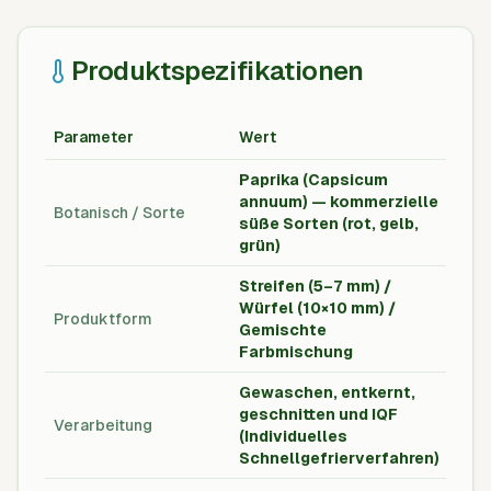
Produktspezifikationen
Parameter
Wert
Einh
Paprika (Capsicum
annuum) — kommerzielle
Botanisch / Sorte
-
süße Sorten (rot, gelb,
grün)
Streifen (5–7 mm) /
Würfel (10×10 mm) /
Produktform
-
Gemischte
Farbmischung
Gewaschen, entkernt,
geschnitten und IQF
Verarbeitung
-
(Individuelles
Schnellgefrierverfahren)