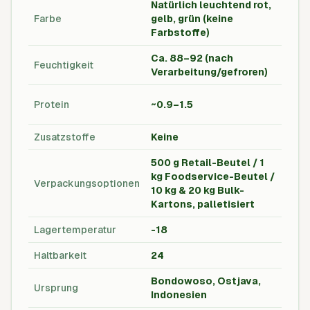
Natürlich leuchtend rot,
Farbe
gelb, grün (keine
-
Farbstoffe)
Ca. 88–92 (nach
Feuchtigkeit
%
Verarbeitung/gefroren)
% (w
Protein
~0.9–1.5
basi
Zusatzstoffe
Keine
-
500 g Retail-Beutel / 1
kg Foodservice-Beutel /
Verpackungsoptionen
g / 
10 kg & 20 kg Bulk-
Kartons, palletisiert
Lagertemperatur
-18
°C
Haltbarkeit
24
mon
Bondowoso, Ostjava,
Ursprung
-
Indonesien