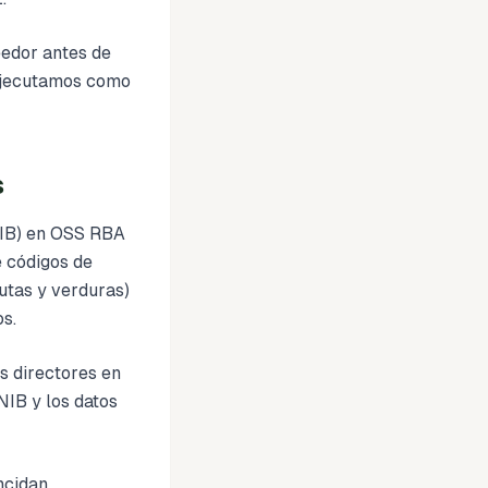
eedor antes de
 ejecutamos como
s
NIB) en OSS RBA
e códigos de
tas y verduras)
s.
os directores en
NIB y los datos
ncidan