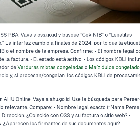
S RBA. Vaya a oss.go.id y busque “Cek NIB” o “Legalitas
” La interfaz cambió a finales de 2024, por lo que la etiqu
NIB o el nombre de la empresa. Confirme: • El nombre legal c
la factura. • El estado está activo. • Los códigos KBLI inclu
edor de
Verduras mixtas congeladas
o
Maíz dulce congelad
cio y, si procesan/congelan, los códigos KBLI de procesami
en AHU Online. Vaya a ahu.go.id. Use la búsqueda para Perse
cio relevante. Compare: • Nombre legal exacto (“Nama Perser
• Dirección. ¿Coincide con OSS y su factura o sitio web? •
. ¿Aparecen los firmantes de sus documentos aquí?