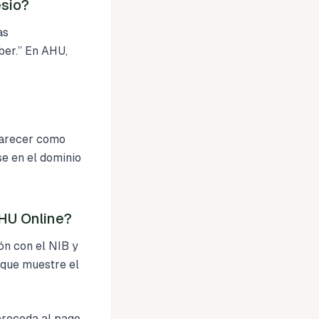
esio?
as
er.” En AHU,
.
aparecer como
se en el dominio
AHU Online?
ón con el NIB y
a que muestre el
proceda al pago.