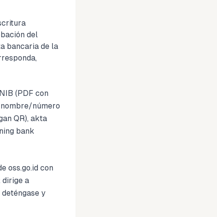
scritura
obación del
a bancaria de la
rresponda,
u NIB (PDF con
el nombre/número
gan QR), akta
ning bank
e oss.go.id con
dirige a
” deténgase y