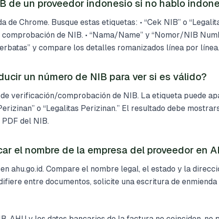
IB de un proveedor indonesio si no hablo indon
da de Chrome. Busque estas etiquetas: • “Cek NIB” o “Legalit
= comprobación de NIB. • “Nama/Name” y “Nomor/NIB Numb
rbatas” y compare los detalles romanizados línea por línea
ucir un número de NIB para ver si es válido?
ón de verificación/comprobación de NIB. La etiqueta puede 
erizinan” o “Legalitas Perizinan.” El resultado debe mostrar
el PDF del NIB.
ar el nombre de la empresa del proveedor en 
n ahu.go.id. Compare el nombre legal, el estado y la direcci
n difiere entre documentos, solicite una escritura de enmiend
IB, AHU y los datos bancarios de la factura no coinciden, no 