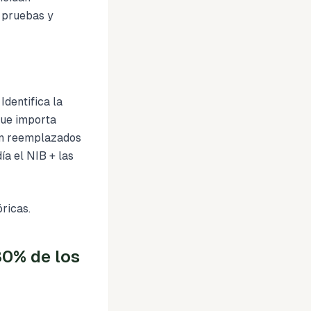
e pruebas y
dentifica la
 que importa
on reemplazados
ía el NIB + las
ricas.
80% de los