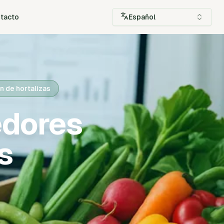
tacto
Español
n de hortalizas
edores
s