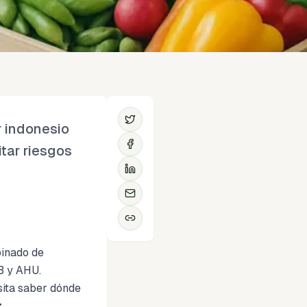
r indonesio
tar riesgos
binado de
B y AHU.
sita saber dónde
.