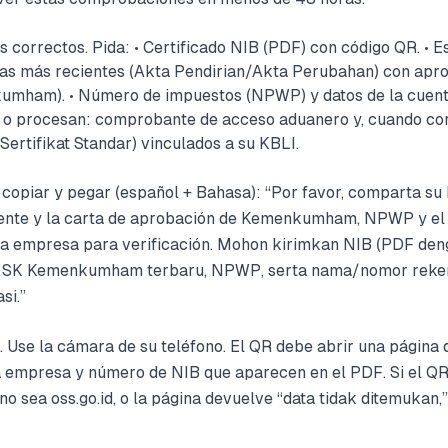
s correctos. Pida: • Certificado NIB (PDF) con código QR. • E
das más recientes (Akta Pendirian/Akta Perubahan) con apr
umham). • Número de impuestos (NPWP) y datos de la cuent
n o procesan: comprobante de acceso aduanero y, cuando co
Sertifikat Standar) vinculados a su KBLI.
 copiar y pegar (español + Bahasa): “Por favor, comparta s
eciente y la carta de aprobación de Kemenkumham, NPWP y 
 la empresa para verificación. Mohon kirimkan NIB (PDF den
n SK Kemenkumham terbaru, NPWP, serta nama/nomor reke
si.”
 Use la cámara de su teléfono. El QR debe abrir una página d
 empresa y número de NIB que aparecen en el PDF. Si el QR 
no sea oss.go.id, o la página devuelve “data tidak ditemukan,