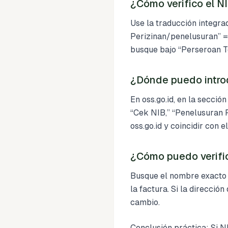
¿Cómo verifico el N
Use la traducción integra
Perizinan/penelusuran” 
busque bajo “Perseroan Te
¿Dónde puedo introd
En oss.go.id, en la secci
“Cek NIB,” “Penelusuran P
oss.go.id y coincidir con 
¿Cómo puedo verific
Busque el nombre exacto e
la factura. Si la direcció
cambio.
Conclusión práctica: Si N