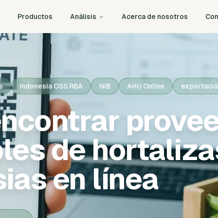
Productos
Análisis
Acerca de nosotros
Con
s
Indonesia OSS RBA
NIB
AHU Online
exportació
ncontrar prove
les de hortaliza
ias en línea