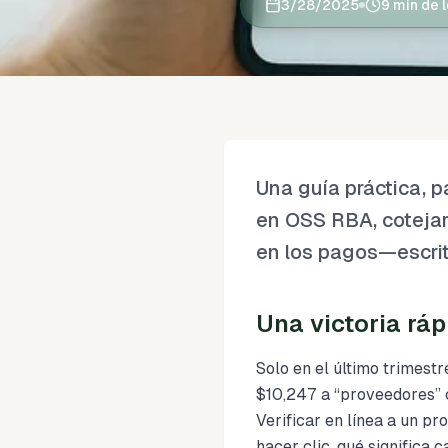
3/28/2025
9 min de 
Una guía práctica, p
en OSS RBA, cotejar 
en los pagos—escrit
Una victoria ráp
Solo en el último trimest
$10,247 a “proveedores” 
Verificar en línea a un p
hacer clic, qué significa