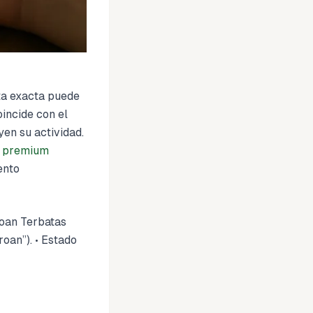
eta exacta puede
oincide con el
yen su actividad.
o premium
ento
roan Terbatas
oan”). • Estado