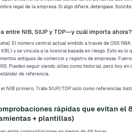
bre legal de la empresa. Si algo difiere, deténgase. Solicit
cia entre NIB, SIUP y TDP—y cuál importa ahora?
ha). El número central actual emitido a través de OSS RBA. I
 KBLI y se vincula a la licencia basada en riesgo. Esto es lo
umentos antiguos de comercio y registro de empresas. Fuer
SS. Pueden seguir siendo útiles como historial, pero hoy en d
estándar de referencia.
 el NIB primero. Trate SIUP/TDP solo como referencias histó
mprobaciones rápidas que evitan el 
mientas + plantillas)
lver estas comprobaciones en menos de 48 horas.