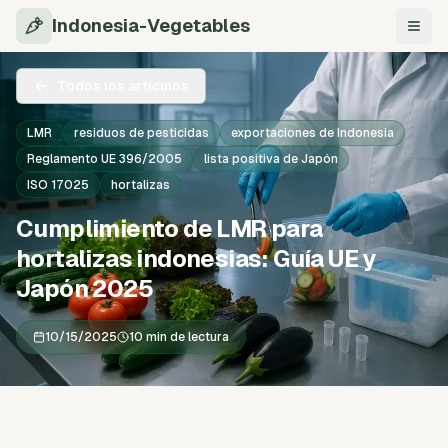
Indonesia-Vegetables
Nave
Todos los artículos
LMR
residuos de pesticidas
exportaciones de Indonesia
Reglamento UE 396/2005
lista positiva de Japón
ISO 17025
hortalizas
Cumplimiento de LMR para
hortalizas indonesias: Guía UE y
Japón 2025
10/15/2025
10 min de lectura