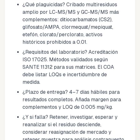
¿Qué plaguicidas? Cribado multiresiduos
amplio por LC-MS/MS y GC-MS/MS más
complementos: ditiocarbamatos (CS2),
glifosato/AMPA, clormequat/mepiquat,
etefón, clorato/perclorato, activos
históricos prohibidos a 0.01.
¿Requisitos del laboratorio? Acreditación
ISO 17025. Métodos validados según
SANTE 11312 para sus matrices. El COA
debe listar LOQs e incertidumbre de
medida.
¿Plazo de entrega? 4–7 días hábiles para
resultados completos. Añada margen para
complementos y LOQ de 0.005 mg/kg.
¿Y si falla? Retener, investigar, esperar y
reanalizar si el residuo desciende,
considerar reasignación de mercado y
retener muestra para análisis contrapuesto.