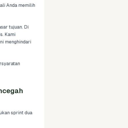
uali Anda memilih
ar tujuan. Di
is. Kami
ni menghindari
rsyaratan
encegah
kan sprint dua