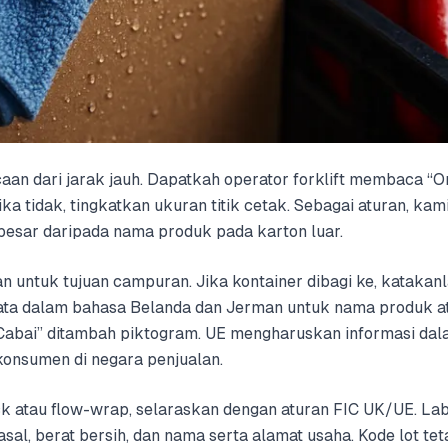
an dari jarak jauh. Dapatkah operator forklift membaca “Or
Jika tidak, tingkatkan ukuran titik cetak. Sebagai aturan, 
 besar daripada nama produk pada karton luar.
 untuk tujuan campuran. Jika kontainer dibagi ke, katakanl
ta dalam bahasa Belanda dan Jerman untuk nama produk at
“Cabai” ditambah piktogram. UE mengharuskan informasi da
onsumen di negara penjualan.
ck atau flow-wrap, selaraskan dengan aturan FIC UK/UE. Lab
l, berat bersih, dan nama serta alamat usaha. Kode lot tet