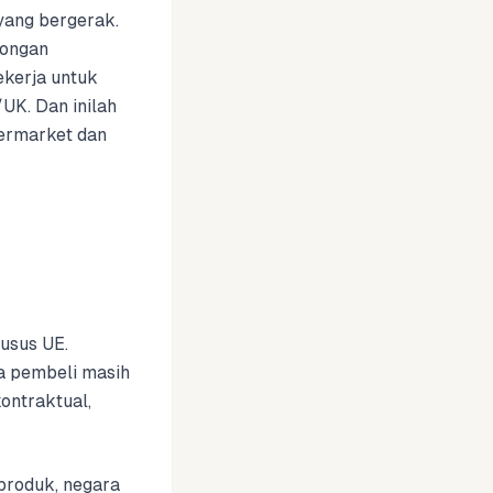
yang bergerak.
tongan
kerja untuk
UK. Dan inilah
permarket dan
husus UE.
a pembeli masih
ontraktual,
produk, negara