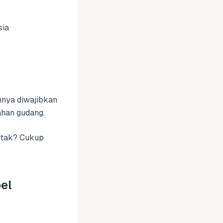
sia
uhnya diwajibkan
ahan gudang.
etak? Cukup
el