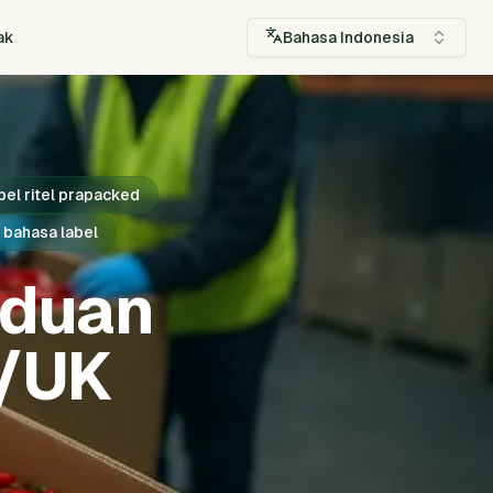
ak
Bahasa Indonesia
bel ritel prapacked
 bahasa label
nduan
E/UK