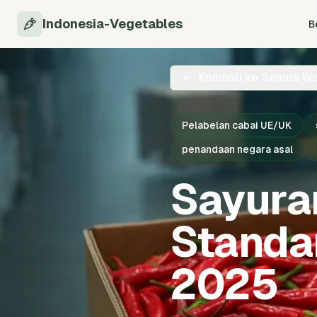
Indonesia-Vegetables
B
Kembali ke Semua W
Pelabelan cabai UE/UK
penandaan negara asal
Sayura
Standa
2025