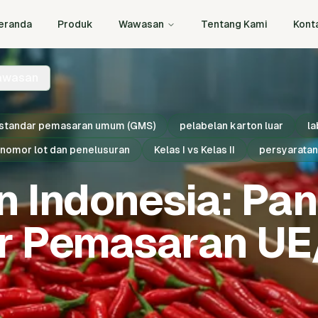
eranda
Produk
Wawasan
Tentang Kami
Kont
awasan
standar pemasaran umum (GMS)
pelabelan karton luar
la
nomor lot dan penelusuran
Kelas I vs Kelas II
persyaratan
n Indonesia: Pa
r Pemasaran U