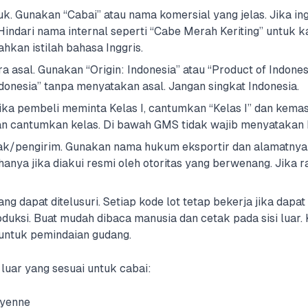
. Gunakan “Cabai” atau nama komersial yang jelas. Jika ingi
Hindari nama internal seperti “Cabe Merah Keriting” untuk 
kan istilah bahasa Inggris.
 asal. Gunakan “Origin: Indonesia” atau “Product of Indones
donesia” tanpa menyatakan asal. Jangan singkat Indonesia.
ika pembeli meminta Kelas I, cantumkan “Kelas I” dan kemas 
gan cantumkan kelas. Di bawah GMS tidak wajib menyatakan 
ak/pengirim. Gunakan nama hukum eksportir dan alamatnya.
anya jika diakui resmi oleh otoritas yang berwenang. Jika 
g dapat ditelusuri. Setiap kode lot tetap bekerja jika dapat
duksi. Buat mudah dibaca manusia dan cetak pada sisi luar.
ntuk pemindaian gudang.
luar yang sesuai untuk cabai:
ayenne