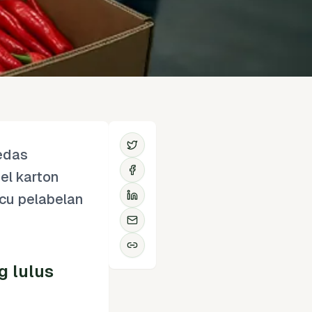
pedas
el karton
icu pelabelan
g lulus