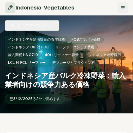
Indonesia-Vegetables
ナビ
すべてのインサイト
インドネシア産冷凍野菜の着岸価格
FOBスラバヤ価格
インドネシア CIF 対 FOB
リーファーコンテナ費用
輸入関税 HS 0710
40ft リーファー容量
インドネシア港湾費用
LCL 対 FCL リーファー
デマレージとプラグイン料
インドネシア産バルク冷凍野菜：輸入
業者向けの競争力ある価格
3/12/2025
2分で読めます