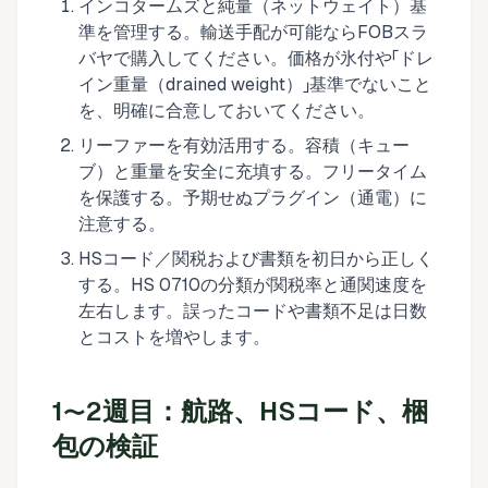
インコタームズと純量（ネットウェイト）基
準を管理する。輸送手配が可能ならFOBスラ
バヤで購入してください。価格が氷付や「ドレ
イン重量（drained weight）」基準でないこと
を、明確に合意しておいてください。
リーファーを有効活用する。容積（キュー
ブ）と重量を安全に充填する。フリータイム
を保護する。予期せぬプラグイン（通電）に
注意する。
HSコード／関税および書類を初日から正しく
する。HS 0710の分類が関税率と通関速度を
左右します。誤ったコードや書類不足は日数
とコストを増やします。
1〜2週目：航路、HSコード、梱
包の検証