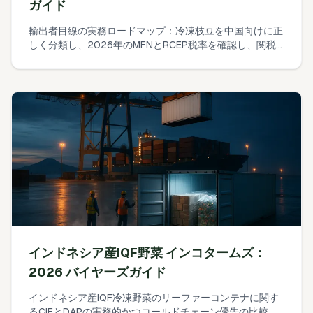
ガイド
輸出者目線の実務ロードマップ：冷凍枝豆を中国向けに正
しく分類し、2026年のMFNとRCEP税率を確認し、関税
＋VATを算出し、GACC要件を事前にクリアする方法。
インドネシア産IQF野菜 インコタームズ：
2026 バイヤーズガイド
インドネシア産IQF冷凍野菜のリーファーコンテナに関す
るCIFとDAPの実務的かつコールドチェーン優先の比較。