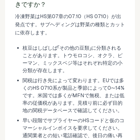
きですか？
冷凍野菜はHS第07章の07.10（HS 0710）が出
発点です。サブヘディングは野菜の種類とカット
に依存します。
枝豆はしばしば「その他の豆類」に分類される
ことがあります。トウモロコシ、オクラ、ピ
ーマン、ミックスベジ等はそれぞれ特定の小
分類が存在します。
関税は行き先によって変わります。EUでは多
くのHS 0710系が製品と季節によって0〜14%
です。米国では多くがMFNで無税、または低
率の従価税があります。見積り前に必ず目的
地の関税データベースで確認してください。
早い段階でサプライヤーのHSコードと仮のコ
マーシャルインボイスを要求してください。
通関業者との短い電話確認で、後日の痛い再