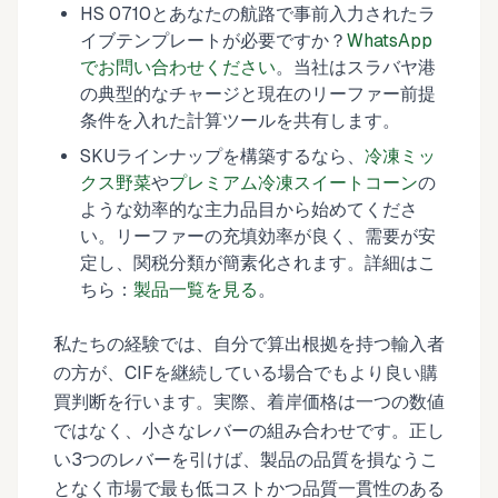
HS 0710とあなたの航路で事前入力されたラ
イブテンプレートが必要ですか？
WhatsApp
でお問い合わせください
。当社はスラバヤ港
の典型的なチャージと現在のリーファー前提
条件を入れた計算ツールを共有します。
SKUラインナップを構築するなら、
冷凍ミッ
クス野菜
や
プレミアム冷凍スイートコーン
の
ような効率的な主力品目から始めてくださ
い。リーファーの充填効率が良く、需要が安
定し、関税分類が簡素化されます。詳細はこ
ちら：
製品一覧を見る
。
私たちの経験では、自分で算出根拠を持つ輸入者
の方が、CIFを継続している場合でもより良い購
買判断を行います。実際、着岸価格は一つの数値
ではなく、小さなレバーの組み合わせです。正し
い3つのレバーを引けば、製品の品質を損なうこ
となく市場で最も低コストかつ品質一貫性のある