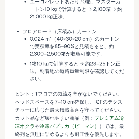
ユーロパレットあたり70箱、マスターカ
ートン10 kgで計算すると → 2,100箱 → 約
21,000 kg正味。
フロアロード（床積み）カートン
0.024 m³（40×30×20 cm）のカートン
で実積率を85–90%と見積もると、約
2,300–2,500箱が収容可能です。
1箱10 kgで計算すると → 約23–25トン正
味。到着地の道路重量制限を確認してくだ
さい。
ヒント：Tフロアの気流を塞がないでください。
ヘッドスペースを7–10 cm確保し、IQFのテクス
チャーに応じた最大積載高さを守ってください。
カット品など壊れやすい商品（例：
プレミアム冷
凍オクラ
や
冷凍パプリカ（ピーマン）
）では、最
終列を無理に詰めるよりも耐圧性を優先します。