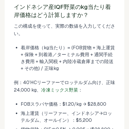
インドネシア産IQF野菜のkg当たり着
岸価格はどう計算しますか？
この構成を使って、実際の数値を入力してくださ
い。
着岸価格（kg当たり）= (FOB貨物 + 海上運賃
+ 保険 + 到着港／ターミナル費用 + 通関手続
き費用 + 輸入関税 + 内陸冷蔵倉庫までの陸送
+ その他) / 正味kg
例：40’HCリーファーでロッテルダム向け、正味
24,000 kg、
冷凍ミックス野菜
：
FOBスラバヤ価格：$1.20/kg → $28,800
海上運賃（リーファー、インドネシア→ロッ
テルダム、オールイン）：$5,200