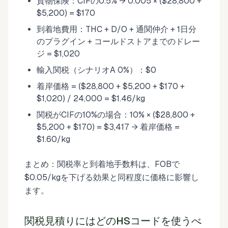
貨物保険：CIFの0.5% → 0.005 × ($28,800 +
$5,200) = $170
到着地費用：THC + D/O + 通関仲介 + 1日分
のプラグイン + コールドストアまでのドレー
ジ = $1,020
輸入関税（シナリオA 0%）：$0
着岸価格 = ($28,800 + $5,200 + $170 +
$1,020) / 24,000 = $1.46/kg
関税がCIFの10%の場合：10% × ($28,800 +
$5,200 + $170) = $3,417 → 着岸価格 =
$1.60/kg
まとめ：関税率と到着地手数料は、FOBで
$0.05/kgを下げる効果と同程度に価格に影響し
ます。
関税見積りにはどのHSコードを使うべ