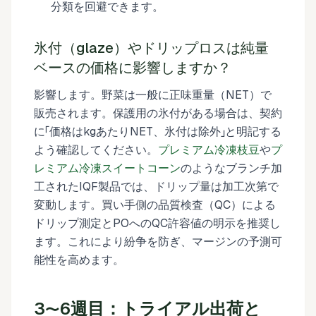
分類を回避できます。
氷付（glaze）やドリップロスは純量
ベースの価格に影響しますか？
影響します。野菜は一般に正味重量（NET）で
販売されます。保護用の氷付がある場合は、契約
に「価格はkgあたりNET、氷付は除外」と明記する
よう確認してください。
プレミアム冷凍枝豆
や
プ
レミアム冷凍スイートコーン
のようなブランチ加
工されたIQF製品では、ドリップ量は加工次第で
変動します。買い手側の品質検査（QC）による
ドリップ測定とPOへのQC許容値の明示を推奨し
ます。これにより紛争を防ぎ、マージンの予測可
能性を高めます。
3〜6週目：トライアル出荷と