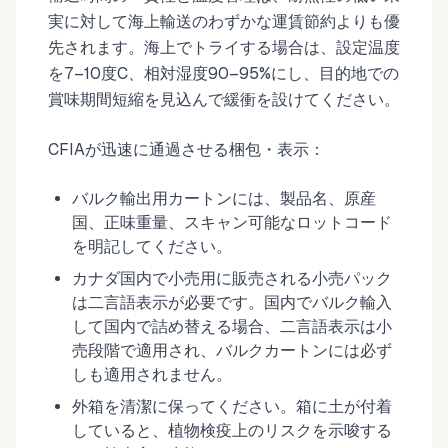
実に対して海上輸送のわずかな運賃節約よりも優
先されます。海上でトライする場合は、設定温度
を7–10度C、相対湿度90–95%にし、目的地での
賞味期間短縮を見込んで緩衝を設けてください。
CFIAが迅速に通過させる梱包・表示：
バルク輸出用カートンには、製品名、原産
国、正味重量、スキャン可能なロットコード
を明記してください。
カナダ国内で小売用に販売される小売パック
は二言語表示が必要です。国内でバルク輸入
して国内で詰め替える場合、二言語表示は小
売段階で適用され、バルクカートンには必ず
しも適用されません。
外箱を清潔に保ってください。箱に土が付着
していると、植物検疫上のリスクを示唆する