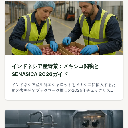
インドネシア産野菜：メキシコ関税と
SENASICA 2026ガイド
インドネシア産生鮮エシャロットをメキシコに輸入するた
めの実務的でブックマーク推奨の2026年チェックリス
ト：HS 0703.10／NICOを確認し、SENASICAのMCRFIで
正確なrequisitosを確認、VUCEMでPFIを申請、植物検疫
証明書の文言を準備、PVIF／OISA検査を計画、関税／IVA
／DTAを試算する。