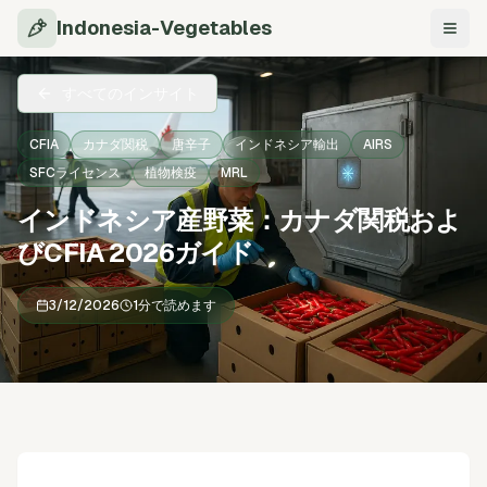
Indonesia-Vegetables
ナビ
すべてのインサイト
CFIA
カナダ関税
唐辛子
インドネシア輸出
AIRS
SFCライセンス
植物検疫
MRL
インドネシア産野菜：カナダ関税およ
びCFIA 2026ガイド
3/12/2026
1分で読めます