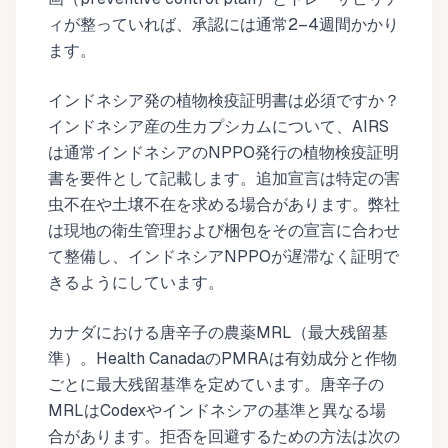
ィが整っていれば、承認には通常2–4週間かかり
ます。
インドネシア発の植物検疫証明書は必須ですか？
インドネシア産の生カプシカムについて、AIRS
は通常インドネシアのNPPO発行の植物検疫証明
書を要件として記載します。追加宣言は特定の害
虫不在や土壌不在を求める場合があります。弊社
は現地の衛生管理および梱包をその宣言に合わせ
て整備し、インドネシアNPPOが遅滞なく証明で
きるようにしています。
カナダにおける唐辛子の農薬MRL（最大残留基
準）。Health CanadaのPMRAは有効成分と作物
ごとに最大残留基準を定めています。唐辛子の
MRLはCodexやインドネシアの基準と異なる場
合があります。拒否を回避するための方法は次の