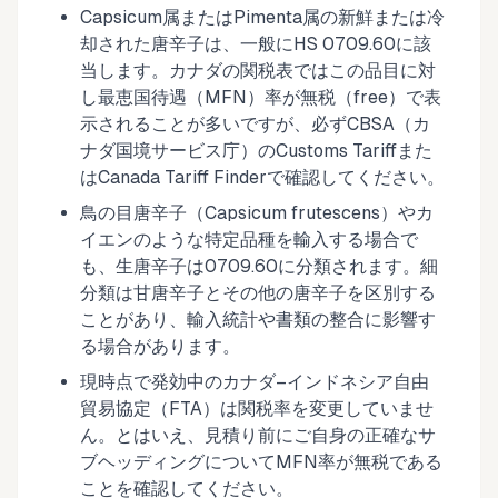
Capsicum属またはPimenta属の新鮮または冷
却された唐辛子は、一般にHS 0709.60に該
当します。カナダの関税表ではこの品目に対
し最恵国待遇（MFN）率が無税（free）で表
示されることが多いですが、必ずCBSA（カ
ナダ国境サービス庁）のCustoms Tariffまた
はCanada Tariff Finderで確認してください。
鳥の目唐辛子（Capsicum frutescens）やカ
イエンのような特定品種を輸入する場合で
も、生唐辛子は0709.60に分類されます。細
分類は甘唐辛子とその他の唐辛子を区別する
ことがあり、輸入統計や書類の整合に影響す
る場合があります。
現時点で発効中のカナダ–インドネシア自由
貿易協定（FTA）は関税率を変更していませ
ん。とはいえ、見積り前にご自身の正確なサ
ブヘッディングについてMFN率が無税である
ことを確認してください。