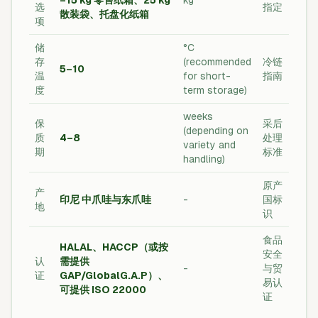
–15 kg 零售纸箱、25 kg
kg
选
指定
散装袋、托盘化纸箱
项
储
°C
存
(recommended
冷链
5–10
温
for short-
指南
度
term storage)
weeks
保
采后
(depending on
质
4–8
处理
variety and
期
标准
handling)
原产
产
印尼 中爪哇与东爪哇
-
国标
地
识
食品
HALAL、HACCP（或按
安全
认
需提供
-
与贸
证
GAP/GlobalG.A.P）、
易认
可提供 ISO 22000
证