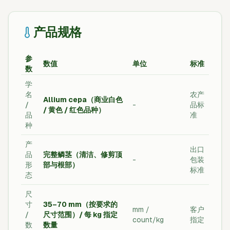
产品规格
参
数值
单位
标准
数
学
名
农产
Allium cepa（商业白色
/
-
品标
/ 黄色 / 红色品种）
品
准
种
产
出口
品
完整鳞茎（清洁、修剪顶
-
包装
形
部与根部）
标准
态
尺
寸
35–70 mm（按要求的
mm /
客户
/
尺寸范围）/ 每 kg 指定
count/kg
指定
数
数量