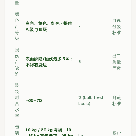
量
颜
色
目视
白色、黄色、红色 - 提供
/
-
分级
A 级与 B 级
等
标准
级
损
伤
出口
表面缺陷/碰伤最多 5%；
/
%
质量
不得有腐烂
缺
等级
陷
装
袋
时
% (bulb fresh
鲜蔬
~65–75
含
basis)
标准
水
率
包
10 kg / 20 kg 网袋、10
装
客户