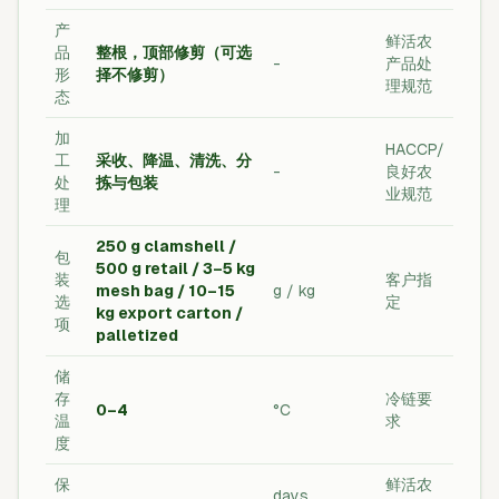
产
鲜活农
品
整根，顶部修剪（可选
-
产品处
形
择不修剪）
理规范
态
加
HACCP/
工
采收、降温、清洗、分
-
良好农
处
拣与包装
业规范
理
250 g clamshell /
包
500 g retail / 3–5 kg
装
客户指
mesh bag / 10–15
g / kg
选
定
kg export carton /
项
palletized
储
存
冷链要
0–4
°C
温
求
度
保
鲜活农
days