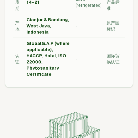
质
14–21
产品标
(refrigerated)
期
准
Cianjur & Bandung,
产
原产国
West Java,
-
地
标识
Indonesia
GlobalG.A.P (where
applicable),
认
HACCP, Halal, ISO
国际贸
-
证
22000,
易认证
Phytosanitary
Certificate