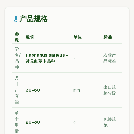
产品规格
参
数值
单位
标准
数
学
名/
Raphanus sativus –
农业产
-
品
常见红萝卜品种
品标准
种
尺
寸
出口规
/
30–60
mm
格分级
直
径
单
个
包装规
20–80
g
重
范
量