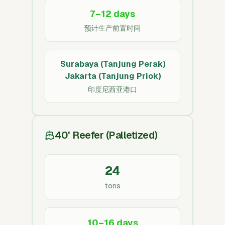
7–12 days
预计生产前置时间
Surabaya (Tanjung Perak)
Jakarta (Tanjung Priok)
印度尼西亚港口
40' Reefer (Palletized)
24
tons
10–16 days