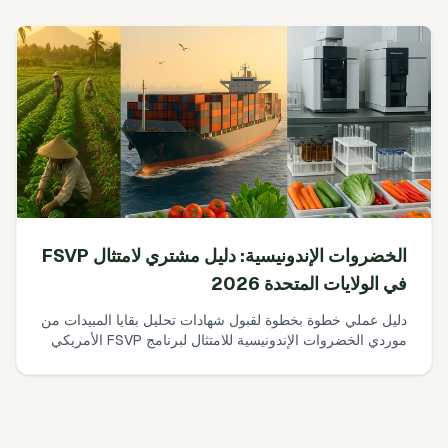
الخضروات الإندونيسية: دليل مشتري لامتثال FSVP
في الولايات المتحدة 2026
دليل عملي خطوة بخطوة لقبول شهادات تحليل بقايا المبيدات من
موردي الخضروات الإندونيسية للامتثال لبرنامج FSVP الأمريكي
في 2026. كيفية مطابقة النتائج مع حدود التحمل لدى EPA،
اختيار مختبرات ISO 17025، تحديد تكرار الاختبار، وتوثيق
أنشطة التحقق—بالإضافة إلى ما يجب فعله عند فشل النتائج.