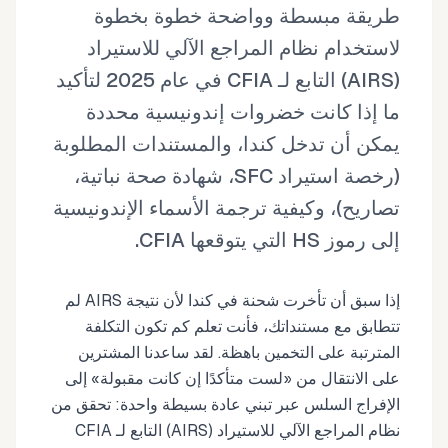
طريقة مبسطة وواضحة خطوة بخطوة
لاستخدام نظام المراجع الآلي للاستيراد
(AIRS) التابع لـ CFIA في عام 2025 لتأكيد
ما إذا كانت خضروات إندونيسية محددة
يمكن أن تدخل كندا، والمستندات المطلوبة
(رخصة استيراد SFC، شهادة صحة نباتية،
تصاريح)، وكيفية ترجمة الأسماء الإندونيسية
إلى رموز HS التي يتوقعها CFIA.
إذا سبق أن تأخرت شحنة في كندا لأن نتيجة AIRS لم
تتطابق مع مستنداتك، فأنت تعلم كم تكون التكلفة
المترتبة على التخمين باهظة. لقد ساعدنا المشترين
على الانتقال من «لست متأكدًا إن كانت مقبولة» إلى
الإفراج السلس عبر تبني عادة بسيطة واحدة: تحقق من
نظام المراجع الآلي للاستيراد (AIRS) التابع لـ CFIA