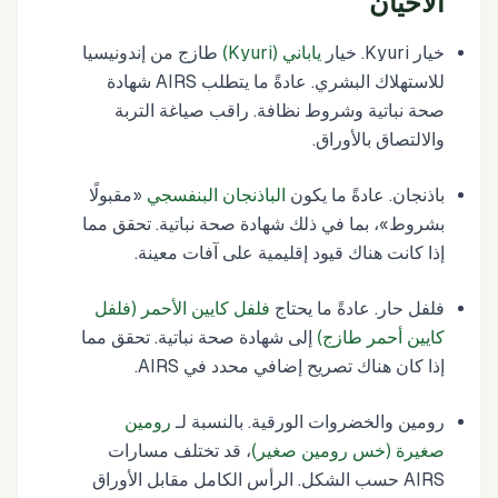
الأحيان
خيار Kyuri. خيار
ياباني (Kyuri)
طازج من إندونيسيا
للاستهلاك البشري. عادةً ما يتطلب AIRS شهادة
صحة نباتية وشروط نظافة. راقب صياغة التربة
والالتصاق بالأوراق.
باذنجان. عادةً ما يكون
الباذنجان البنفسجي
«مقبولًا
بشروط»، بما في ذلك شهادة صحة نباتية. تحقق مما
إذا كانت هناك قيود إقليمية على آفات معينة.
فلفل حار. عادةً ما يحتاج
فلفل كايين الأحمر (فلفل
كايين أحمر طازج)
إلى شهادة صحة نباتية. تحقق مما
إذا كان هناك تصريح إضافي محدد في AIRS.
رومين والخضروات الورقية. بالنسبة لـ
رومين
صغيرة (خس رومين صغير)
، قد تختلف مسارات
AIRS حسب الشكل. الرأس الكامل مقابل الأوراق