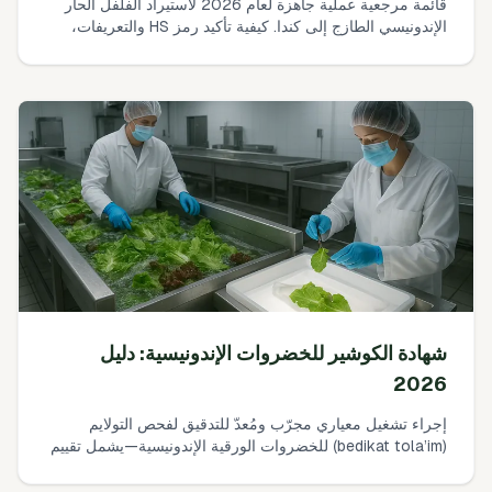
قائمة مرجعية عملية جاهزة لعام 2026 لاستيراد الفلفل الحار
الإندونيسي الطازج إلى كندا. كيفية تأكيد رمز HS والتعريفات،
التحقق من شروط CFIA AIRS، تأمين شهادة الصحة النباتية
ورخصة SFC، الالتزام بحدود البقايا، وتجنب أسباب الرفض
الشائعة.
شهادة الكوشير للخضروات الإندونيسية: دليل
2026
إجراء تشغيل معياري مجرّب ومُعدّ للتدقيق لفحص التولايم
(bedikat tola’im) للخضروات الورقية الإندونيسية—يشمل تقييم
المخاطر، سير عمل الغسيل، مواصفات الأدوات، خطط العينات،
إرشادات المطهّرات، التدريب، والتوثيق لتدقيقات 2026.