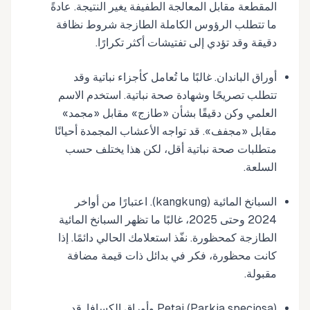
المقطعة مقابل المعالجة الطفيفة يغير النتيجة. عادةً
ما تتطلب الرؤوس الكاملة الطازجة شروط نظافة
دقيقة وقد تؤدي إلى تفتيشات أكثر تكرارًا.
أوراق الباندان. غالبًا ما تُعامل كأجزاء نباتية وقد
تتطلب تصريحًا وشهادة صحة نباتية. استخدم الاسم
العلمي وكن دقيقًا بشأن «طازج» مقابل «مجمد»
مقابل «مجفف». قد تواجه الأعشاب المجمدة أحيانًا
متطلبات صحة نباتية أقل، لكن هذا يختلف حسب
السلعة.
السبانخ المائية (kangkung). اعتبارًا من أواخر
2024 وحتى 2025، غالبًا ما تظهر السبانخ المائية
الطازجة كمحظورة. نفّذ استعلامك الحالي دائمًا. إذا
كانت محظورة، فكر في بدائل ذات قيمة مضافة
مقبولة.
Petai (Parkia speciosa) وأوراق الكسافا. قد