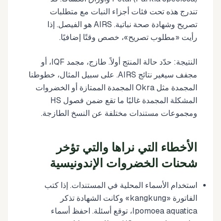
تندرج هذه تحت فئات أجزاء النبات مع متطلبات
تصريح وشهادة صحة نباتية. AIRS هو الفيصل. إذا
رأيت «مطلوب تصريح»، خصص وقتًا إضافيًا.
النتيجة: حدّد حالة المنتج أولاً. طازج، مجمد IQF، أو
مجفف سيغير نتائج AIRS. على سبيل المثال، خطوطنا
المجمدة مثل Okra المجمدة الممتازة أو الخضروات
المشكلة المجمدة غالبًا ما تقع ضمن فصول HS
ومجموعات مستندات مختلفة عن النسخ الطازجة.
الأخطاء التي نراها والتي تؤخر
شحنات الخضروات الإندونيسية
استخدام الأسماء المحلية في المستندات. إذا كتب
الفاتورة «kangkung» وكانت الشهادة تذكر
Ipomoea aquatica، توقع أسئلة. احفظ أسماء