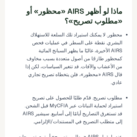
ماذا لو أظهر AIRS «محظور» أو
«مطلوب تصريح»؟
محظور. لا يمكنك استيراد تلك السلعة للاستهلاك
البشري. نقطة على السطر. في عمليات فحص
AIRS الأخيرة، غالبًا ما يظهر السبانخ المائية
كمحظور طازجًا من أصول متعددة بسبب مخاوف
من الأعشاب والآفات. قد تتغير السياسات، لكن إذا
قال AIRS «محظور»، فلن يتخطاه تصريح تجاري
عادي.
مطلوب تصريح. قدّم طلبًا للحصول على تصريح
استيراد لحماية النباتات عبر MyCFIA قبل الشحن.
قد تستغرق التصاريح أيامًا إلى أسابيع. سيشير AIRS
إلى متطلب التصريح في المستندات/الإلزامي.
عندما يقول AIRS «مطلوب تصريح» أو ترى تصريحات