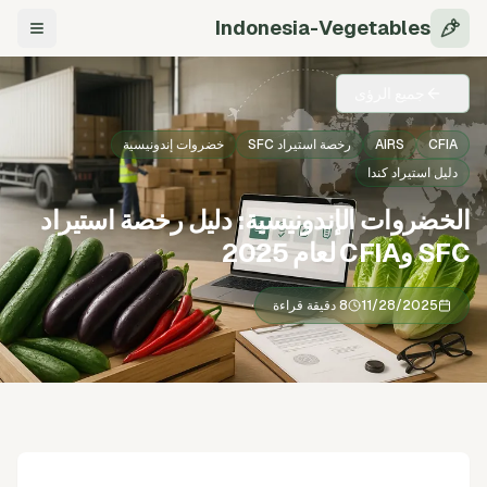
Indonesia-Vegetables
التنقل
جميع الرؤى
CFIA
AIRS
رخصة استيراد SFC
خضروات إندونيسية
دليل استيراد كندا
الخضروات الإندونيسية: دليل رخصة استيراد
SFC وCFIA لعام 2025
11/28/2025
8 دقيقة قراءة