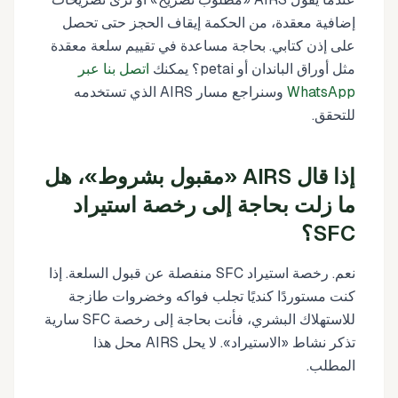
إضافية معقدة، من الحكمة إيقاف الحجز حتى تحصل
على إذن كتابي. بحاجة مساعدة في تقييم سلعة معقدة
مثل أوراق الباندان أو petai؟ يمكنك
اتصل بنا عبر
WhatsApp
وسنراجع مسار AIRS الذي تستخدمه
للتحقق.
إذا قال AIRS «مقبول بشروط»، هل
ما زلت بحاجة إلى رخصة استيراد
SFC؟
نعم. رخصة استيراد SFC منفصلة عن قبول السلعة. إذا
كنت مستوردًا كنديًا تجلب فواكه وخضروات طازجة
للاستهلاك البشري، فأنت بحاجة إلى رخصة SFC سارية
تذكر نشاط «الاستيراد». لا يحل AIRS محل هذا
المطلب.