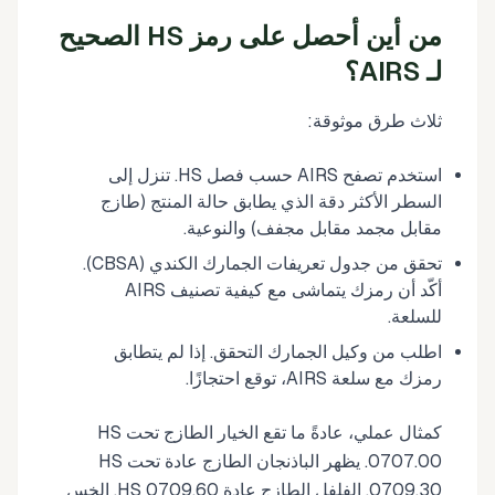
من أين أحصل على رمز HS الصحيح
لـ AIRS؟
ثلاث طرق موثوقة:
استخدم تصفح AIRS حسب فصل HS. تنزل إلى
السطر الأكثر دقة الذي يطابق حالة المنتج (طازج
مقابل مجمد مقابل مجفف) والنوعية.
تحقق من جدول تعريفات الجمارك الكندي (CBSA).
أكّد أن رمزك يتماشى مع كيفية تصنيف AIRS
للسلعة.
اطلب من وكيل الجمارك التحقق. إذا لم يتطابق
رمزك مع سلعة AIRS، توقع احتجازًا.
كمثال عملي، عادةً ما تقع الخيار الطازج تحت HS
0707.00. يظهر الباذنجان الطازج عادة تحت HS
0709.30. الفلفل الطازج عادة HS 0709.60. الخس