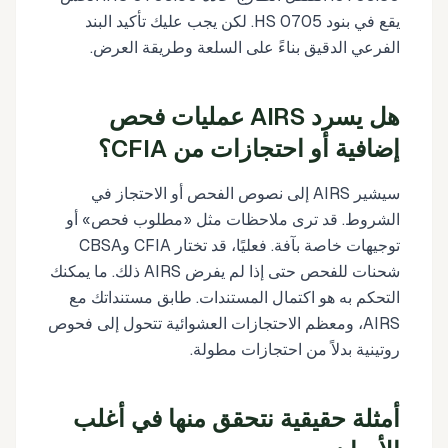
يقع في بنود HS 0705. لكن يجب عليك تأكيد البند
الفرعي الدقيق بناءً على السلعة وطريقة العرض.
هل يسرد AIRS عمليات فحص
إضافية أو احتجازات من CFIA؟
سيشير AIRS إلى نصوص الفحص أو الاحتجاز في
الشروط. قد ترى ملاحظات مثل «مطلوب فحص» أو
توجيهات خاصة بآفة. فعليًا، قد تختار CFIA وCBSA
شحنات للفحص حتى إذا لم يفرض AIRS ذلك. ما يمكنك
التحكم به هو اكتمال المستندات. طابق مستنداتك مع
AIRS، ومعظم الاحتجازات العشوائية تتحول إلى فحوص
روتينية بدلاً من احتجازات مطولة.
أمثلة حقيقية نتحقق منها في أغلب