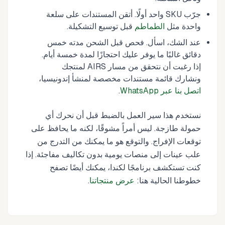
جرّب SKU واحد أولًا. أتقن المستندات على سلعة
واحدة مثل
الطماطم
قبل توسيع التشكيلة.
عند الشك، اسأل. فحص قبل الشحن مدته خمس
دقائق غالبًا ما يوفر عليك احتجازًا لمدة خمسة أيام.
إذا رغبت أن نتحقق من مسار AIRS لمنتجك
ونشارك قائمة مستندات مخصصة لمنشأ إندونيسيا،
اتصل بنا عبر WhatsApp
.
نستخدم هذا سير العمل بالضبط قبل أن نحرك أي
حمولة طازجة. ليس أمراً مشوقًا، لكنه ما يحافظ على
توقعات الإفراج. والتوقع هو ما يمكنك من التدرج من
علب عينات إلى منصات يومية بدون تكاليف مفاجئة. إذا
كنت تستكشف برنامجًا لكندا، يمكنك أيضًا تصفح
خطوطنا الحالية هنا:
عرض منتجاتنا
.