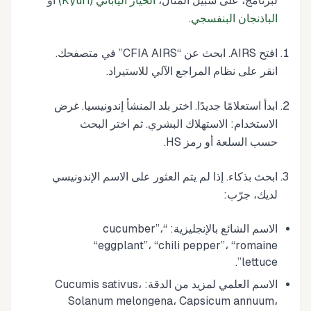
لبرنامج، على سبيل المثال،
الخيار الياباني (Kyuri)
أو
الباذنجان البنفسجي
.
افتح AIRS. ابحث عن “CFIA AIRS” في متصفحك.
انقر على نظام المراجع الآلي للاستيراد.
ابدأ استعلامًا جديدًا. اختر بلد المنشأ إندونيسيا. غرض
الاستخدام: الاستهلاك البشري. ثم اختر البحث
حسب السلعة أو رمز HS.
ابحث بذكاء. إذا لم يتم العثور على الاسم الإندونيسي
لديك، جرّب:
الاسم الشائع بالإنجليزية: “cucumber”،
“eggplant”، “chili pepper”، “romaine
lettuce”.
الاسم العلمي لمزيد من الدقة: Cucumis sativus،
Solanum melongena، Capsicum annuum،