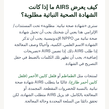
كيف يعرض AIRS ما إذا كانت
الشهادة الصحية النباتية مطلوبة؟
سترى «شهادة صحة نباتية: مطلوبة» تحت المستندات/
الإلزامي. هذا يعني أن شحنتك يجب أن تحمل شهادة
صحة نباتية من NPPO الإندونيسية. يجب أن تذكر
الشهادة الاسم العلمي، الكمية، وأحيانًا وصف المعالجة
إذا طلب AIRS ذلك. إذا تضمن AIRS «تصريحات
إضافية»، يجب أن تظهر تلك الكلمات بالضبط في حقل
التصريح في الشهادة.
لمنتجات مثل
الطماطم
أو
فلفل كايين الأحمر (فلفل
كايين أحمر طازج)
، غالبًا ما يتطلب AIRS شهادة صحة
نباتية. بالنسبة للخضروات المقطعة، المجمدة، أو
المعالجة بالكامل، قد يزيل AIRS متطلب الشهادة، لكن
تحقق دائمًا من السلعة المحددة وحالة المعالجة.