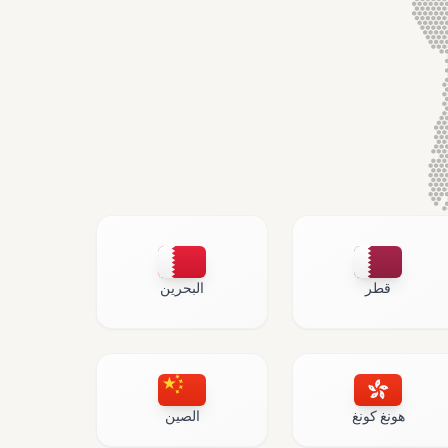
قطر
البحرين
هونغ كونغ
الصين