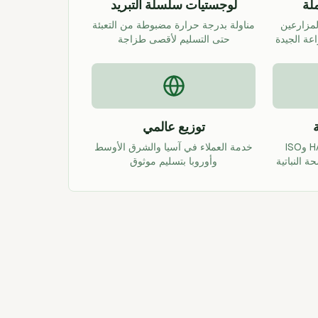
لة
لوجستيات سلسلة التبريد
مزارعين
مناولة بدرجة حرارة مضبوطة من التعبئة
عة الجيدة
حتى التسليم لأقصى طزاجة
توزيع عالمي
عمليات متوافقة مع HACCP وISO
خدمة العملاء في آسيا والشرق الأوسط
وأوروبا بتسليم موثوق