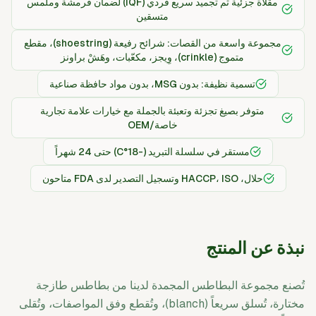
مقلاة جزئية ثم تجميد سريع فردي (IQF) لضمان قرمشة وملمس
متسقين
مجموعة واسعة من القصات: شرائح رفيعة (shoestring)، مقطع
متموج (crinkle)، وِيجز، مكعّبات، وهَشْ براونز
تسمية نظيفة: بدون MSG، بدون مواد حافظة صناعية
متوفر بصيغ تجزئة وتعبئة بالجملة مع خيارات علامة تجارية
خاصة/OEM
مستقر في سلسلة التبريد (-18°C) حتى 24 شهراً
حلال، HACCP، ISO وتسجيل التصدير لدى FDA متاحون
نبذة عن المنتج
تُصنع مجموعة البطاطس المجمدة لدينا من بطاطس طازجة
مختارة، تُسلق سريعاً (blanch)، وتُقطع وفق المواصفات، وتُقلى