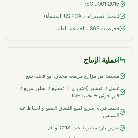
ISO 9001:2015
تسجيل تصدير لدى US FDA (المنشأة)
فحوصات SGS متاحة عند الطلب
عملية الإنتاج
مستمد من مزارع مرتفعة مختارة مع قابلية تتبع
غسل → تقشير (اختياري) → تقطيع → سلق سريع →
قلي جزئي → تجميد IQF
تجميد فردي سريع لمنع التصاق القطع والحفاظ على
الملمس
تخزين بارد محفوظ عند -18°C أو أقل