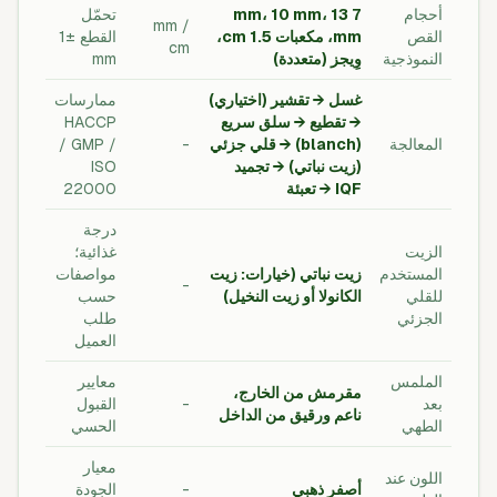
أحجام
7 mm، 10 mm، 13
تحمّل
mm /
القص
mm، مكعبات 1.5 cm،
القطع ±1
cm
النموذجية
وِيجز (متعددة)
mm
غسل → تقشير (اختياري)
ممارسات
→ تقطيع → سلق سريع
HACCP
المعالجة
(blanch) → قلي جزئي
-
/ GMP /
(زيت نباتي) → تجميد
ISO
IQF → تعبئة
22000
درجة
الزيت
غذائية؛
المستخدم
زيت نباتي (خيارات: زيت
مواصفات
-
للقلي
الكانولا أو زيت النخيل)
حسب
الجزئي
طلب
العميل
الملمس
معايير
مقرمش من الخارج،
بعد
-
القبول
ناعم ورقيق من الداخل
الطهي
الحسي
معيار
اللون عند
أصفر ذهبي
-
الجودة