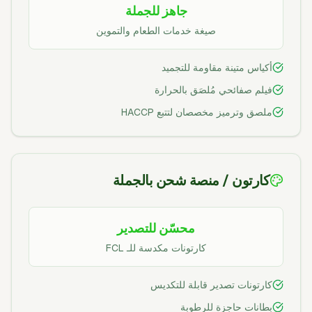
جاهز للجملة
صيغة خدمات الطعام والتموين
أكياس متينة مقاومة للتجميد
فيلم صفائحي مُلصَق بالحرارة
ملصق وترميز مخصصان لتتبع HACCP
كارتون / منصة شحن بالجملة
محسّن للتصدير
كارتونات مكدسة للـ FCL
كارتونات تصدير قابلة للتكديس
بطانات حاجزة للرطوبة