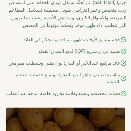
جزئياً (par-fried)، ثم تُجمَّد بشكل فوري للحفاظ على امتصاص
زيت منخفض وعمر افتراضي طويل. مصممة لسلاسل المطاعم
السريعة، والأسواق الكبرى، ومعالِجي الأغذية وعمليات التموين
التي تتطلب أداء طهي موحّد وتحكماً موثوقاً في الحصص.
حجم متسق لأوقات طهي متوقعة والتحكم في العائد
تجميد فردي سريع (IQF) لمنع التصاق القطع
عائد مرتفع عند الخَبز أو القلي؛ لون ذهبي وتشطيب مقرمش
مناسبة لتغليف جاهز للبيع بالتجزئة وصيغ خدمات الطعام
بالجملة
قصات مخصصة وتعبئة بعلامة تجارية خاصة متاحة عند الطلب