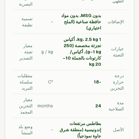
الطهي
البصرية
بدون MSG، بدون مواد
تسمية
الإضافات
حافظة صناعية (الملح
-
نظيفة
اختياري)
1 kg، 2.5 kg، أكياس
تجزئة مخصصة (250
معيار
خيارات
g–1 kg)، أكياس/
g / kg
تعبئة
التعبئة
كارتونات بالجملة 10–
التصدير
20 kg
درجة
متطلبات
حرارة
-18
°C
سلسلة
التخزين
التبريد
معيار
مدة
24
months
التخزين
الصلاحية
المجمد
بطاطس مرتفعات
وضع بلد
الأصل
إندونيسية (منطقة شرق
-
المنشأ
جاوة نموذجياً)