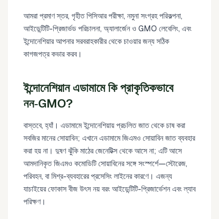
আমরা প্রমাণ স্তর, গৃহীত পিসিআর পরীক্ষা, নমুনা সংগ্রহ পরিকল্পনা,
আইডেন্টিটি-প্রিজার্ভড পরিচালনা, অ্যালার্জেন ও GMO লেবেলিং, এবং
ইন্দোনেশিয়ার আপনার সরবরাহকারীর থেকে চাওয়ার জন্য সঠিক
কাগজপত্র কভার করব।
ইন্দোনেশিয়ান এডামামে কি প্রাকৃতিকভাবে
নন‑GMO?
বাস্তবে, হ্যাঁ। এডামামে ইন্দোনেশিয়ায় প্রচলিত জাত থেকে চাষ করা
সবজির মানের সোয়াবিন; এখানে এডামামে জিএমও সোয়াবিন জাত ব্যবহার
করা হয় না। দুষণ ঝুঁকি মাঠের জেনেটিক্স থেকে আসে না; এটি আসে
আমদানিকৃত জিএমও কমোডিটি সোয়াবিনের সঙ্গে সংস্পর্শে—স্টোরেজ,
পরিবহন, বা মিশ্র-ব্যবহারের প্রসেসিং লাইনের কারণে। এজন্য
যাচাইয়ের ফোকাস বীজ উৎস নয় বরং আইডেন্টিটি-প্রিজার্ভেশন এবং ল্যাব
পরিক্ষণ।