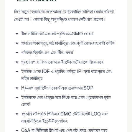
নিচে নতুন ক্রেতাদের সঙ্গে আমরা যে ব্যবহারিক তালিকা শেয়ার করি তা
দেওয়া হল। কোনো কিছু অনুপস্থিত থাকলে সেটি লাল পতাকা।
বীজ সার্টিফিকেট এবং লট প্রতি নন‑GMO ঘোষণা
খামারের শপথপত্র, মাঠ মানচিত্র, এবং প্লট কোড সহ কাটা তারিখ
পরিবহন ক্লিনিং লগ এবং সীল রেকর্ড
গ্রহণ লগ যা ফিল্ড কোডকে ইনটেক লটের সঙ্গে লিংক করে
ইনটেক থেকে IQF ও প্যাকিং পর্যন্ত IP ফ্লো ডায়াগ্রাম এবং
লাইন মানচিত্র
প্রি‑অপ স্যানিটেশন রেকর্ড এবং চেঞ্জওভার SOP
ইনটেককে শেষ পণ্যের সঙ্গে লিংক করে এমন প্রোডাকশন ব্যাচ
রেকর্ড
রপ্তানি লট প্রতি পিসিআর GMO টেস্ট রিপোর্ট LOQ এবং
লক্ষ্যভিত্তিক ইভেন্ট উল্লেখসহ
CoA যা পিসিআর রিপোর্ট এবং শেষ লট কোড রেফারেন্স করে