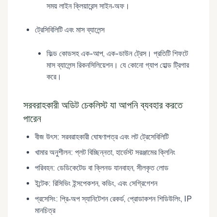
সময় লাইন ক্লিয়ারেন্স সাইন‑অফ।
ট্রেসিবিলিটি এবং মাস ব্যালেন্স
ফিল্ড কোডসহ এক-আপ, এক-ডাউন ট্রেস। প্রতিটি শিফটে
মাস ব্যালেন্স রিকনসিলিয়েশন। যে কোনো গ্যাপ হোল্ড ট্রিগার
করে।
সরবরাহকারী অডিট চেকলিস্ট যা আপনি ব্যবহার করতে
পারেন
বীজ উৎস: সরবরাহকারী ঘোষণাপত্র এবং লট ট্রেসেবিলিটি
খামার অনুশীলন: প্লট বিচ্ছিন্নতা, হার্ভেস্ট সরঞ্জামের ক্লিনিং
পরিবহন: ডেডিকেটেড বা ক্লিনড যানবাহন, সীলকৃত লোড
ইন্টেক: রিসিভিং ইন্সপেকশন, কডিং, এবং সেগ্রিগেশন
প্রসেসিং: প্রি‑অপ স্যানিটেশন রেকর্ড, প্রোডাকশন শিডিউলিং, IP
মানচিত্র