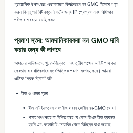
প্রায়োগিক উপসংহার: এডামামেকে ডিফল্টভাবে নন‑GMO হিসেবে গণ্য
করুন কিন্তু প্রতিটি রপ্তানি লটের জন্য IP প্রোগ্রাম এবং পিসিআর
পরীক্ষার মাধ্যমে যাচাই করুন।
প্রমাণ স্তর: আমদানিকারকরা নন‑GMO দাবি
করার জন্য কী লাগবে
আমাদের অভিজ্ঞতায়, খুচরা-বিক্রেতা এবং তৃতীয় পক্ষের অডিট পাস করা
ক্রেতারা ধারাবাহিকভাবে স্তরভিত্তিক প্রমাণ সংগ্রহ করে। আমরা
এটিকে “প্রফ স্ট্যাক” বলি।
বীজ ও খামার স্তর
বীজ লট ইনভয়েস এবং বীজ সরবরাহকারীর নন‑GMO ঘোষণা
খামার শপথপত্র যা নিশ্চিত করে যে কোন জিএম বীজ ব্যবহৃত
হয়নি এবং কমোডিটি সোয়াবিন থেকে বিচ্ছিন্ন রাখা হয়েছে