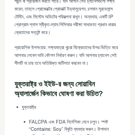
পছন্দ বা প্রয়োজন করতে পারে। যদি আপনি সেই চ্যানেলগুলো লক্ষ্য
করেন, তাহলে প্রোজেক্টের প্রোডাক্ট ইভ্যালুয়েশন, চলমান সুরভেলান্স
টেস্টিং, এবং সিস্টেম অডিটের পরিকল্পনা রাখুন। অন্যথায়, একটি IP
প্রোগ্রাম প্লাস স্বীকৃত‑ল্যাব পিসিআর পরীক্ষা সাধারণত প্রধান ধারার
ক্রেতাদের সন্তুষ্ট করে।
প্রায়োগিক উপসংহার: লক্ষ্যমাত্রা খুচরা বিক্রেতাদের উপর ভিত্তি করে
আপনার লেবেল দাবি কৌশল নির্ধারণ করুন। যদি আপনার চ্যানেল সেই
সীলটি না চায় তবে অতিরিক্ত জটিলতা করবেন না।
যুক্তরাষ্ট্র ও ইইউ-র জন্য সোয়াবিন
অ্যালার্জেন কিভাবে ঘোষণা করা উচিত?
যুক্তরাষ্ট্র
FALCPA এবং FDA নির্দেশিকা মেনে চলুন। স্পষ্ট
“Contains: Soy” বিবৃতি ব্যবহার করুন। উপাদান