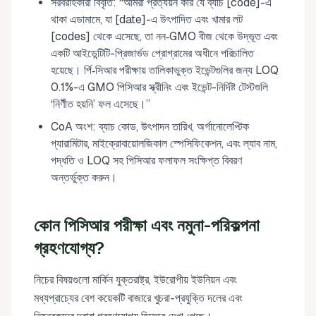
সরবরাহকারী বিবৃতি: “আমরা প্রত্যয়ন করি যে ব্যাচ [code]-এ
থাকা এডামামে, যা [date]-এ উৎপাদিত এবং খামার লট
[codes] থেকে এসেছে, তা নন‑GMO বীজ থেকে উদ্ভূত এবং
একটি আইডেন্টিটি-প্রিজার্ভড প্রোগ্রামের অধীনে পরিচালিত
হয়েছে। র্পি‑সিআর পরীক্ষায় তালিকাভুক্ত ইভেন্টগুলির জন্য LOQ
0.1%-এ GMO পিসিআর স্ক্রীনিং এবং ইভেন্ট-নির্দিষ্ট টেস্টগুলি
‘নির্ণীত হয়নি’ ফল এসেছে।”
CoA অংশ: ব্যাচ কোড, উৎপাদন তারিখ, অর্গানোলেপ্টিক
প্যারামিটার, মাইক্রোবায়োলজিকাল স্পেসিফিকেশন, এবং ল্যাব নাম,
পদ্ধতি ও LOQ সহ পিসিআর ফলাফল সংক্ষিপ্ত বিবরণ
অন্তর্ভুক্ত করুন।
কোন পিসিআর পরীক্ষা এবং নমুনা-পরিকল্পনা
গ্রহণযোগ্য?
নিচের বিষয়গুলো মার্কিন যুক্তরাষ্ট্র, ইউরোপীয় ইউনিয়ন এবং
মধ্যপ্রাচ্যের বেশ কয়েকটি বাজারে খুচরা-প্রযুক্তি দলের এবং