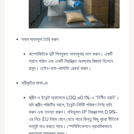
ল্যাব সাবনমুনা তৈরি করুন
কম্পোজিটকে দুটি সিলযুক্ত সাবনমুনায় ভাগ করুন। একটি
ল্যাবে পাঠান এবং একটি নিয়ন্ত্রিত অবস্থায় রিজার্ভ হিসেবে
রাখুন। চেইন-অফ-কাস্টডি রেকর্ড করুন।
স্বীকৃতির মানদণ্ড
স্ক্রীন ও ইভেন্ট অ্যাসেসে LOQ ≤0.1%-এ “নির্ণীত হয়নি”।
যদি স্ক্রীন পজিটিভ আসে, ইভেন্ট-নির্দিষ্ট পরিমাণ নির্ণয় দাবি
করুন এবং তদন্ত করুন। নথিভুক্ত IP নিয়ন্ত্রণসহ 0.9%-
এর নিচে EU নিয়ম মেনে যেতে পারে কিন্তু কিছু খুচরা নীতিকে
সন্তুষ্ট নাও করতে পারে। স্পেসিফিকেশনে প্রাথমিকভাবে
প্রত্যাশা সামঞ্জস্য করুন।