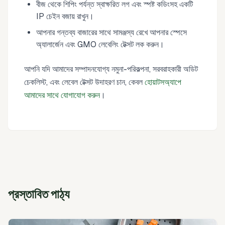
বীজ থেকে শিপিং পর্যন্ত স্বাক্ষরিত লগ এবং স্পষ্ট কডিংসহ একটি
IP চেইন বজায় রাখুন।
আপনার গন্তব্য বাজারের সাথে সামঞ্জস্য রেখে আপনার স্পেসে
অ্যালার্জেন এবং GMO লেবেলিং টেক্সট লক করুন।
আপনি যদি আমাদের সম্পাদনযোগ্য নমুনা-পরিকল্পনা, সরবরাহকারী অডিট
চেকলিস্ট, এবং লেবেল টেক্সট উদাহরণ চান, কেবল
হোয়াটসঅ্যাপে
আমাদের সাথে যোগাযোগ করুন
।
প্রস্তাবিত পাঠ্য