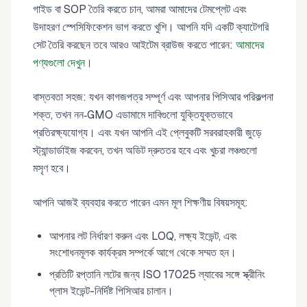
গাইড বা SOP তৈরি করতে চান, আমরা আমাদের টেমপ্লেট এবং
উদাহরণ স্পেসিফিকেশন ভাগ করতে খুশি। আপনি যদি একটি ক্যাটেগরি
সেট তৈরি করছেন তবে আরও আইটেম ব্রাউজ করতে পারেন:
আমাদের
পণ্যগুলো দেখুন
।
বাস্তবতা সহজ: যখন কাগজপত্র সম্পূর্ণ এবং আপনার পিসিআর পরিকল্পনা
শক্ত, তখন নন‑GMO এডামামে দাবিগুলো যুক্তিযুক্তভাবে
প্রতিরক্ষ্যযোগ্য। এবং যখন আপনি এই প্লেবুকটি সরবরাহকারী জুড়ে
স্ট্যান্ডার্ডাইজ করবেন, তখন অডিট দ্রুততর হবে এবং খুচরা লঞ্চগুলো
মসৃণ হবে।
আপনি আজই ব্যবহার করতে পারেন এমন মূল শিক্ষণীয় বিষয়সমূহ:
আপনার লট নির্ধারণ করুন এবং LOQ, লক্ষ্য ইভেন্ট, এবং
সংশোধনমূলক কার্যক্রম সম্পর্কে আগে থেকে সম্মত হন।
প্রতিটি রপ্তানি লটের জন্য ISO 17025 ল্যাবের সঙ্গে স্ক্রীনিং
প্লাস ইভেন্ট-নির্দিষ্ট পিসিআর চালান।