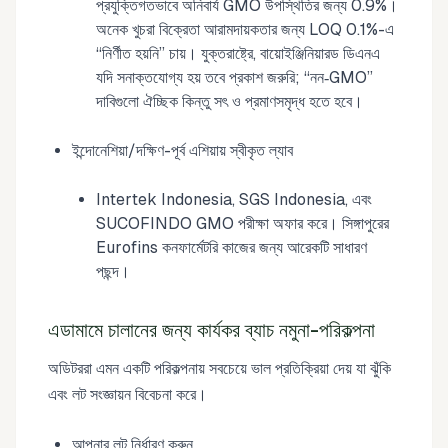
প্রযুক্তিগতভাবে অনিবার্য GMO উপস্থিতির জন্য 0.9%।
অনেক খুচরা বিক্রেতা আরামদায়কতার জন্য LOQ 0.1%-এ
“নির্ণীত হয়নি” চায়। যুক্তরাষ্ট্রে, বায়োইঞ্জিনিয়ারড ডিএনএ
যদি সনাক্তযোগ্য হয় তবে প্রকাশ জরুরি; “নন‑GMO”
দাবিগুলো ঐচ্ছিক কিন্তু সৎ ও প্রমাণসমৃদ্ধ হতে হবে।
ইন্দোনেশিয়া/দক্ষিণ-পূর্ব এশিয়ায় স্বীকৃত ল্যাব
Intertek Indonesia, SGS Indonesia, এবং
SUCOFINDO GMO পরীক্ষা অফার করে। সিঙ্গাপুরের
Eurofins কনফার্মেটরি কাজের জন্য আরেকটি সাধারণ
পছন্দ।
এডামামে চালানের জন্য কার্যকর ব্যাচ নমুনা-পরিকল্পনা
অডিটররা এমন একটি পরিকল্পনায় সবচেয়ে ভাল প্রতিক্রিয়া দেয় যা ঝুঁকি
এবং লট সংজ্ঞায়ন বিবেচনা করে।
আপনার লট নির্ধারণ করুন