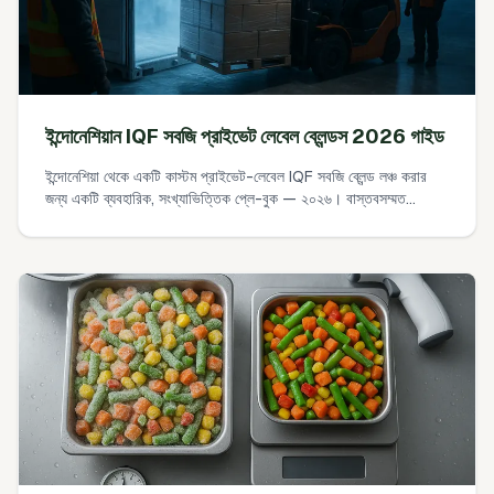
ইন্দোনেশিয়ান IQF সবজি প্রাইভেট লেবেল ব্লেন্ডস 2026 গাইড
ইন্দোনেশিয়া থেকে একটি কাস্টম প্রাইভেট-লেবেল IQF সবজি ব্লেন্ড লঞ্চ করার
জন্য একটি ব্যবহারিক, সংখ্যাভিত্তিক প্লে-বুক — ২০২৬। বাস্তবসম্মত
MOQ, ফিল্মে ক্যাশ আটকে না রাখে এমন প্যাকেজিং পথ, প্যালেট ও কনটেইনার
গণিত, এবং একটি ৯০-দিনের পাইলট পরিকল্পনা যা আপনি বাস্তবে কার্যকর করতে
পারবেন।