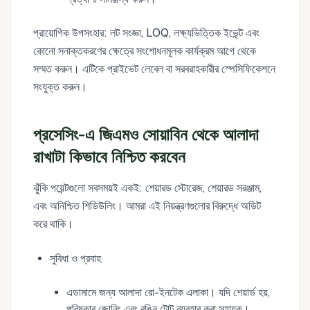
প্রায়োগিক উপসংহার: লট সংজ্ঞা, LOQ, লক্ষ্যভিত্তিক ইভেন্ট এবং
কোনো সনাক্তকরণের ক্ষেত্রে সংশোধনমূলক কার্যক্রম আগে থেকে
সম্মত করুন। এটিকে প্রাইভেট লেবেল বা সরবরাহকারীর স্পেসিফিকেশনে
সংযুক্ত করুন।
প্রসেসিং-এ জিএমও সোয়াবিন থেকে আলাদা
রাখাটা কিভাবে নিশ্চিত করবেন
ঝুঁকি পয়েন্টগুলো সবসময়ই একই: শেয়ারড স্টোরেজ, শেয়ারড সরঞ্জাম,
এবং অনিশ্চিত শিডিউলিং। আমরা এই নিয়ন্ত্রণগুলোর বিরুদ্ধে অডিট
করে থাকি।
সুবিধা ও প্রবাহ
এডামামে জন্য আলাদা রো-ইনটেক এলাকা। যদি শেয়ার্ড হয়,
পরিষ্কার জোনিং এবং রঙিন টোট ব্যবহার করা সহায়ক।