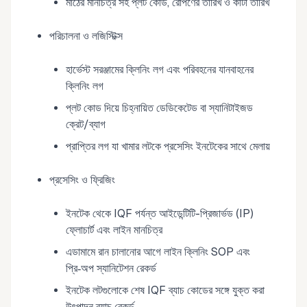
মাঠের মানচিত্র সহ প্লট কোড, রোপণের তারিখ ও কাটা তারিখ
পরিচালনা ও লজিস্টিক্স
হার্ভেস্ট সরঞ্জামের ক্লিনিং লগ এবং পরিবহনের যানবাহনের
ক্লিনিং লগ
প্লট কোড দিয়ে চিহ্নায়িত ডেডিকেটেড বা স্যানিটাইজড
ক্রেট/ব্যাগ
প্রাপ্তির লগ যা খামার লটকে প্রসেসিং ইনটেকের সাথে মেলায়
প্রসেসিং ও ফ্রিজিং
ইনটেক থেকে IQF পর্যন্ত আইডেন্টিটি-প্রিজার্ভড (IP)
ফ্লোচার্ট এবং লাইন মানচিত্র
এডামামে রান চালানোর আগে লাইন ক্লিনিং SOP এবং
প্রি‑অপ স্যানিটেশন রেকর্ড
ইনটেক লটগুলোকে শেষ IQF ব্যাচ কোডের সঙ্গে যুক্ত করা
উৎপাদন ব্যাচ রেকর্ড