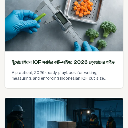
ইন্দোনেশিয়ান IQF সবজির কাট-সাইজ: 2026 ক্রেতাদের গাইড
A practical, 2026-ready playbook for writing,
measuring, and enforcing Indonesian IQF cut size
specifications. Includes common cut sizes, realistic
tolerances, simple caliper/sieve methods, and AQL
sampling so you can issue a clear RFQ and verify at
receiving.