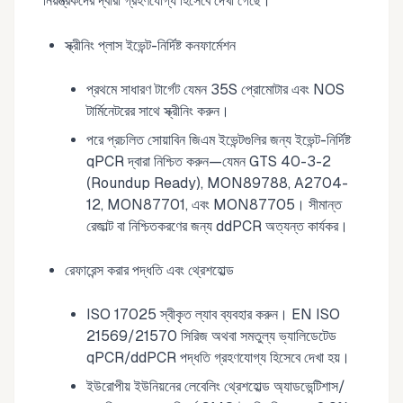
নিয়ন্ত্রকদের দ্বারা গ্রহণযোগ্য হিসেবে দেখা গেছে।
স্ক্রীনিং প্লাস ইভেন্ট-নির্দিষ্ট কনফার্মেশন
প্রথমে সাধারণ টার্গেট যেমন 35S প্রোমোটার এবং NOS
টার্মিনেটরের সাথে স্ক্রীনিং করুন।
পরে প্রচলিত সোয়াবিন জিএম ইভেন্টগুলির জন্য ইভেন্ট-নির্দিষ্ট
qPCR দ্বারা নিশ্চিত করুন—যেমন GTS 40-3-2
(Roundup Ready), MON89788, A2704-
12, MON87701, এবং MON87705। সীমান্ত
রেজাল্ট বা নিশ্চিতকরণের জন্য ddPCR অত্যন্ত কার্যকর।
রেফারেন্স করার পদ্ধতি এবং থ্রেশহোল্ড
ISO 17025 স্বীকৃত ল্যাব ব্যবহার করুন। EN ISO
21569/21570 সিরিজ অথবা সমতুল্য ভ্যালিডেটেড
qPCR/ddPCR পদ্ধতি গ্রহণযোগ্য হিসেবে দেখা হয়।
ইউরোপীয় ইউনিয়নের লেবেলিং থ্রেশহোল্ড অ্যাডভেন্টিশাস/