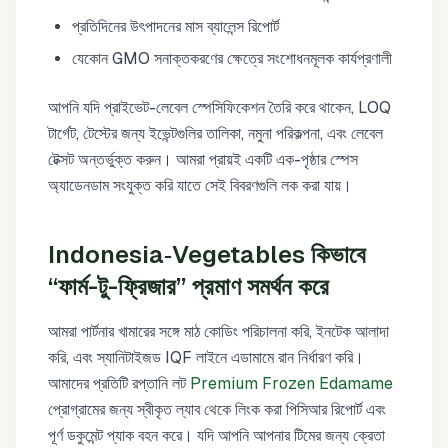
প্রতিদিনের উৎপাদনের মাস ব্যালেন্স রিপোর্ট
যেকোন GMO সনাক্তকরণের ক্ষেত্রে সংশোধনমূলক কার্যপ্রণালী
আপনি যদি প্রাইভেট-লেবেল স্পেসিফিকেশন তৈরি করে থাকেন, LOQ
টার্গেট, টেস্টের জন্য ইভেন্টগুলির তালিকা, নমুনা পরিকল্পনা, এবং লেবেল
টেক্সট অন্তর্ভুক্ত করুন। আমরা প্রায়ই একটি এক-পৃষ্ঠার স্পেস
অ্যাডেনডাম সংযুক্ত করি যাতে সেই বিবরণগুলি লক করা যায়।
Indonesia‑Vegetables কিভাবে
“ফার্ম-টু-ফ্রিজার” প্রমাণ সমর্থন করে
আমরা পার্টনার খামারের সঙ্গে মাঠ কোডিং পরিচালনা করি, ইনটেক আলাদা
করি, এবং স্যানিটাইজড IQF লাইনে এডামামে রান নির্ধারণ করি।
আমাদের প্রতিটি রপ্তানি লট
Premium Frozen Edamame
প্রোগ্রামের জন্য স্বীকৃত ল্যাব থেকে লিংক করা পিসিআর রিপোর্ট এবং
পূর্ণ ডকুমেন্ট প্যাক বহন করে। যদি আপনি আপনার টিমের জন্য ক্রেতা