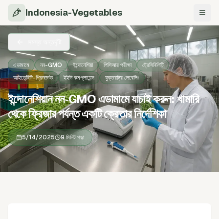
Indonesia-Vegetables
নেভিগে
সমস্ত অন্তর্দৃষ্টি
এডামামে
নন-GMO
ইন্দোনেশিয়া
পিসিআর পরীক্ষা
ট্রেসিবিলিটি
আইডেন্টিটি-প্রিজার্ভড
ইইউ কমপ্লায়েন্স
যুক্তরাষ্ট্র লেবেলিং
ইন্দোনেশিয়ান নন‑GMO এডামামে যাচাই করুন: খামারি
থেকে ফ্রিজার পর্যন্ত একটি ক্রেতার নির্দেশিকা
5/14/2025
9 মিনিট পড়া