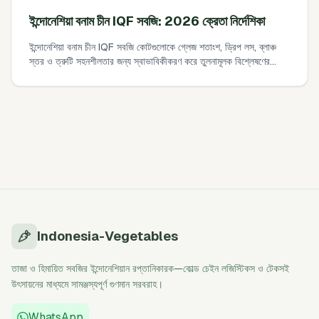
ইন্দোনেশিয়া বনাম চীন IQF সবজি: 2026 ক্রেতা নির্দেশিকা
ইন্দোনেশিয়া বনাম চীন IQF সবজি কোটগুলোকে গ্লেজ শতাংশ, ড্রিপ লস, ব্লাঞ্চ
স্তর ও ত্রুটি সহনশীলতার জন্য স্বাভাবিকীকরণ করে তুলনামূলক বিশ্লেষণের
একটি ব্যবহারিক, সরল গাইড। এতে একটি সহজ ব্যবহারযোগ্য-ফলন খরচ সূত্র,
১০-মিনিটের ডিগ্লেজ ফিল্ড টেস্ট, এবং গ্লেজ সহনশীলতা লক করতে নমুনা PO
শব্দভান্ডার অন্তর্ভুক্ত আছে।
Indonesia-Vegetables
তাজা ও হিমায়িত সবজির ইন্দোনেশিয়ান রপ্তানিকারক—কোল্ড চেইন লজিস্টিকস ও টেকসই
উৎসায়নের মাধ্যমে সামঞ্জস্যপূর্ণ গুণমান সরবরাহ।
WhatsApp