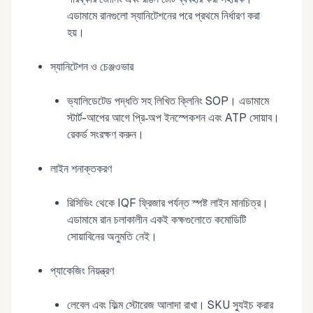
এডামামে রানগুলো স্যানিটেশনের পরে প্রথমে নির্ধারণ করা
হয়।
স্যানিটেশন ও চেঞ্জওভার
ভ্যালিডেটেড পদ্ধতি সহ লিখিত ক্লিনিং SOP। এডামামে
স্টার্ট-আপের আগে প্রি‑অপ ইনস্পেকশন এবং ATP সোয়াব।
রেকর্ড সংরক্ষণ করুন।
লাইন শনাক্তকরণ
রিসিভিং থেকে IQF ফ্রিজার পর্যন্ত স্পষ্ট লাইন মানচিত্র।
এডামামে রান চলাকালীন একই কক্ষগুলোতে কমোডিটি
সোয়াবিনের অনুমতি নেই।
প্যাকেজিং নিয়ন্ত্রণ
লেবেল এবং ফিল্ম স্টোরেজ আলাদা রাখা। SKU স্যুইচ করার