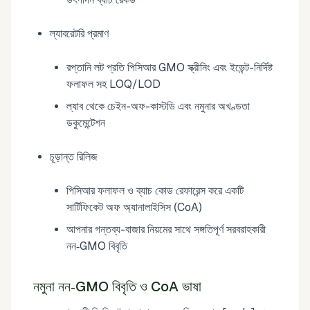
ল্যাবরেটরি প্রমাণ
রপ্তানি লট প্রতি পিসিআর GMO স্ক্রীনিং এবং ইভেন্ট-নির্দিষ্ট
ফলাফল সহ LOQ/LOD
ল্যাব থেকে চেইন-অফ-কাস্টডি এবং নমুনার অখণ্ডতা
ডকুমেন্টেশন
চূড়ান্ত রিলিজ
পিসিআর ফলাফল ও ব্যাচ কোড রেফারেন্স করে একটি
সার্টিফিকেট অফ অ্যানালাইসিস (CoA)
আপনার গন্তব্য-বাজার নিয়মের সাথে সঙ্গতিপূর্ণ সরবরাহকারী
নন‑GMO বিবৃতি
নমুনা নন‑GMO বিবৃতি ও CoA ভাষা