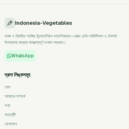
Indonesia-Vegetables
তাজা ও হিমায়িত সবজির ইন্দোনেশিয়ান রপ্তানিকারক—কোল্ড চেইন লজিস্টিকস ও টেকসই
উৎসায়নের মাধ্যমে সামঞ্জস্যপূর্ণ গুণমান সরবরাহ।
WhatsApp
দ্রুত লিঙ্কসমূহ
হোম
আমাদের সম্পর্কে
পণ্য
অন্তর্দৃষ্টি
যোগাযোগ