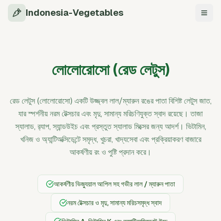
Indonesia-Vegetables
নেভিগে
লোলোরোসো (রেড লেটুস)
রেড লেটুস (লোলোরোসো) একটি উজ্জ্বল লাল/ম্যারুন রঙের পাতা বিশিষ্ট লেটুস জাত,
যার স্পর্শনীয় নরম টেক্সচার এবং মৃদু, সামান্য মরিচণিযুক্ত স্বাদ রয়েছে। তাজা
স্যালাড, র‍্যাপ, স্যান্ডউইচ এবং প্রস্তুত স্যালাড মিক্সের জন্য আদর্শ। ভিটামিন,
খনিজ ও অ্যান্টিঅক্সিডেন্টে সমৃদ্ধ, খুচরা, খাদ্যসেবা এবং প্রক্রিয়াকরণ বাজারে
আকর্ষণীয় রং ও পুষ্টি প্রদান করে।
আকর্ষণীয় ভিজ্যুয়াল আপিল সহ গভীর লাল / ম্যারুন পাতা
নরম টেক্সচার ও মৃদু, সামান্য মরিচসমৃদ্ধ স্বাদ