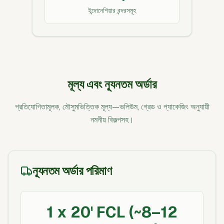
ইন্দোনেশিয়ার বন্দরসমূহ
মূল্য এবং ন্যূনতম অর্ডার
প্রতিযোগিতামূলক, মৌসুমভিত্তিক মূল্য—ভলিউম, গ্রেড ও প্যাকেজিং অনুযায়ী
নমনীয় বিকল্পসহ।
ন্যূনতম অর্ডার পরিমাণ
1 x 20' FCL (~8–12