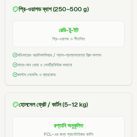
প্রি-ওয়াশড ব্যাগ (250–500 g)
রেডি-টু-ইট
প্রি-ওয়াশড ও শীতলিত
মডিফায়েড অ্যাটমসফিয়ার / শ্বাস-প্রশ্বাসযোগ্য ফিল্ম অপশন
খাদ্য-মান ধোয়া ও সেনট্রিফিউজ শুকানো
কাস্টম লেবেলিং ও ব্যারকোড
হোলসেল ক্রেট / কার্টন (5–12 kg)
রপ্তানি অনুকূলিত
FCL-এর জন্য প্যালেটাইজড কার্টন