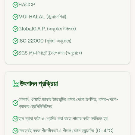
HACCP
MUI HALAL (ইন্দোনেশিয়া)
GlobalG.A.P. (অনুরোধে উপলব্ধ)
ISO 22000 (সুবিধা, অনুরোধে)
SGS প্রি-শিপমেন্ট ইন্সপেকশন (অনুরোধে)
উৎপাদন প্রক্রিয়া
লেমবাং, ওয়েস্ট জাভার উচ্চভূমির খামার থেকে উৎসিত, খামার-থেকে-
প্যাকার ট্রেসিবিলিটিসহ
হাত দ্বারা কাটা ও গ্রেডিং করা যাতে পাতার ক্ষতি সর্বনিম্ন হয়
ক্ষেত্রেই দ্রুত শীতলীকরণ ও শীতল চেইন হ্যান্ডলিং (0–4°C)