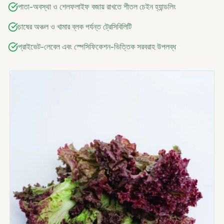
পাতা-অবস্থা ও শেলফলাইফ বজায় রাখতে শীতল চেইন হ্যান্ডলিং
চাষের অঞ্চল ও খামার ব্লক পর্যন্ত ট্রেসিবিলিটি
প্রাইভেট-লেবেল এবং স্পেসিফিকেশন-ভিত্তিক সরবরাহ উপলব্ধ