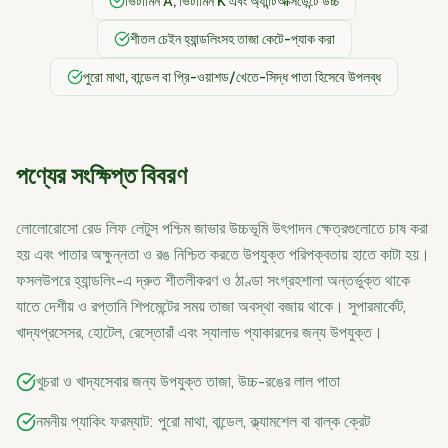
ভিটামিন A, ভিটামিন K এবং অ্যান্টিঅক্সিডেন্টে উচ্চ
শীতল চেইন হ্যান্ডলিংসহ তাজা কেটে-প্যাক করা
পুরো মাথা, বান্ডেল বা প্রি-ওয়াশড/খেতে-সিদ্ধ পাতা হিসেবে উপলব্ধ
পণ্যের সংক্ষিপ্ত বিবরণ
লোলোরোসো রেড লিফ লেটুস পশ্চিম জাভার উচ্চভূমি উৎপাদন ক্ষেত্রগুলোতে চাষ করা
হয় এবং পাতার অক্ষুন্নতা ও রঙ নিশ্চিত করতে উপযুক্ত পরিপক্বতায় হাতে কাটা হয়।
ফসলউপরে হ্যান্ডলিং-এ দ্রুত শীতলীকরণ ও ঠাণ্ডা সংগ্রহশালা অন্তর্ভুক্ত থাকে
যাতে দেশীয় ও রপ্তানি শিপমেন্টের সময় তাজা অবস্থা বজায় থাকে। সুপারমার্কেট,
খাদ্যপ্রসেসর, হোটেল, রেস্তোরাঁ এবং স্যালাড প্যাকারদের জন্য উপযুক্ত।
খুচরা ও খাদ্যসেবার জন্য উপযুক্ত তাজা, উচ্চ-রঙের লাল পাতা
নমনীয় প্যাকিং ফরম্যাট: পুরো মাথা, বান্ডেল, ক্ল্যামশেল বা বাল্ক ক্রেট