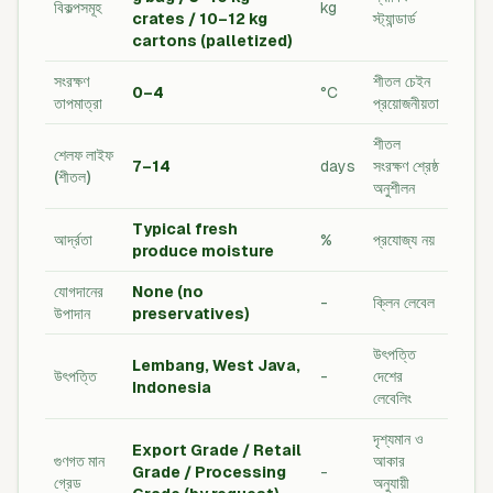
বিকল্পসমূহ
kg
crates / 10–12 kg
স্ট্যান্ডার্ড
cartons (palletized)
সংরক্ষণ
শীতল চেইন
0–4
°C
তাপমাত্রা
প্রয়োজনীয়তা
শীতল
শেলফ লাইফ
7–14
days
সংরক্ষণ শ্রেষ্ঠ
(শীতল)
অনুশীলন
Typical fresh
আর্দ্রতা
%
প্রযোজ্য নয়
produce moisture
যোগদানের
None (no
-
ক্লিন লেবেল
উপাদান
preservatives)
উৎপত্তি
Lembang, West Java,
উৎপত্তি
-
দেশের
Indonesia
লেবেলিং
দৃশ্যমান ও
Export Grade / Retail
গুণগত মান
আকার
Grade / Processing
-
গ্রেড
অনুযায়ী