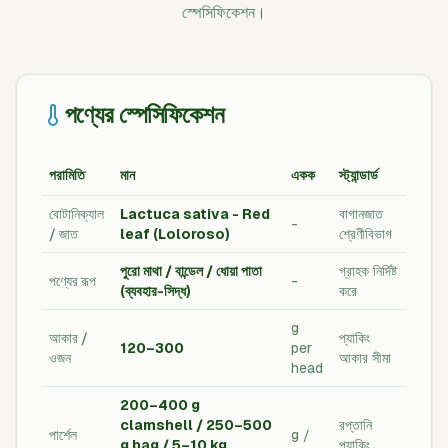
স্পেসিফিকেশন।
পণ্যের স্পেসিফিকেশন
পরামিতি
মান
একক
স্ট্যান্ডার্ড
বোটানিক্যাল
Lactuca sativa - Red
বাগানজাত
-
/ জাত
leaf (Loloroso)
শ্রেণীবিভাগ
পুরো মাথা / বান্ডেল / ধোয়া পাতা
গ্রাহক নির্দিষ্ট
পণ্যের রূপ
-
(ব্যবহার-সিদ্ধ)
করে
g
আকার /
প্যাকিং
120–300
per
ওজন
আকার সীমা
head
200–400 g
clamshell / 250–500
রপ্তানি
পার্শেল
g /
g bag / 5–10 kg
প্যাকিং