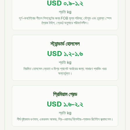
USD ০.৯-১.২
প্রতি kg
পূর্ণ-কনটেইনার শীতল শিপমেন্টের জন্য FOB মূল্য পরিসর; মৌসুম এবং চূড়ান্ত স্পেস
(প্যাক টাইপ, গ্রেড) অনুসারে পরিবর্তনশীল।
স্ট্যান্ডার্ড হোলসেল
USD ১.২-১.৬
প্রতি kg
নিয়মিত হোলসেল ক্রেতা ও মিশ্র প্যালেট অর্ডারের জন্য; সাধারণ প্যাকিং খরচ
অন্তর্ভুক্ত।
প্রিমিয়াম গ্রেড
USD ১.৬-২.২
প্রতি kg
শীর্ষ দৃষ্ট্যমান গুণমান, একরকম আকার, প্রি-ওয়াশড/ব্লিস্টার-প্যাকড রিটেইল ক্ল্যামশেল।