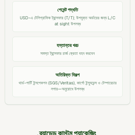
পেমেন্ট পদ্ধতি
USD-এ টেলিগ্রাফিক ট্রান্সফার (T/T); উপযুক্ত অর্ডারের জন্য L/C
at sight উপলব্ধ
হস্তান্তর খরচ
সমস্ত ট্রান্সফার চার্জ ক্রেতা বহন করবেন
অতিরিক্ত বিকল্প
থার্ড-পার্টি ইন্সপেকশন (SGS/Veritas), কার্গো ইন্স্যুরেন্স ও টেম্পারেচার
লগার—অনুরোধে উপলব্ধ
ব্র্যান্ডেড কাস্টম প্যাকেজিং