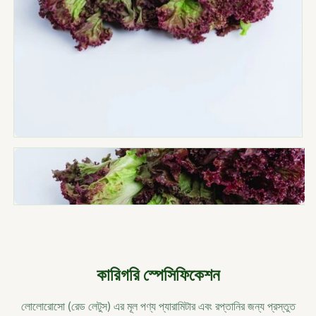
কারিগরি স্পেসিফিকেশন
লোলোরোসো (রেড লেটুস) এর মূল পণ্য প্যারামিটার এবং রপ্তানির জন্য প্রস্তুত