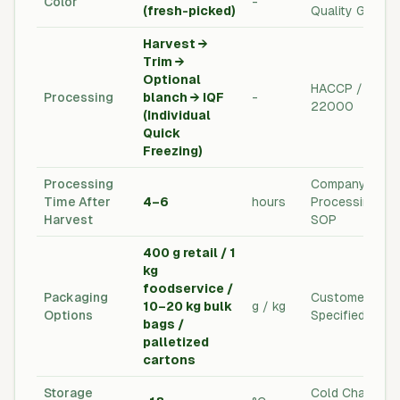
Color
-
(fresh-picked)
Quality Grade
Harvest →
Trim →
Optional
HACCP / ISO
Processing
blanch → IQF
-
22000
(Individual
Quick
Freezing)
Processing
Company
Time After
4–6
hours
Processing
Harvest
SOP
400 g retail / 1
kg
foodservice /
Packaging
Customer
10–20 kg bulk
g / kg
Options
Specified
bags /
palletized
cartons
Storage
Cold Chain