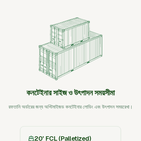
কনটেইনার সাইজ ও উৎপাদন সময়সীমা
রফতানি অর্ডারের জন্য অপ্টিমাইজড কনটেইনার লোডিং এবং উৎপাদন সময়রেখা।
20' FCL (Palletized)