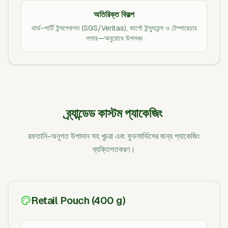
অতিরিক্ত বিকল্প
থার্ড-পার্টি ইন্সপেকশন (SGS/Veritas), কার্গো ইন্স্যুরেন্স ও টেম্পারেচার
লগার—অনুরোধে উপলব্ধ
ব্র্যান্ডেড কাস্টম প্যাকেজিং
রফতানি-অনুগত উপাদান সহ খুচরা এবং ফুডসার্ভিসের জন্য প্যাকেজিং
ব্যক্তিগতকরণ।
Retail Pouch (400 g)