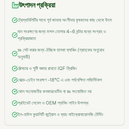
উৎপাদন প্রক্রিয়া
ট্রেস্যাবিলিটির সাথে পূর্ব জাভার অংশীদার কৃষকদের কাছ থেকে উৎস
মান সংরক্ষণের জন্য ফসল তোলার 4–6 ঘন্টার মধ্যে সংগ্রহ ও
প্রক্রিয়াজাত
রঙ সেট করার জন্য ঐচ্ছিক হালকা ব্লাঞ্চিং (গ্রাহকের অনুরোধ
অনুযায়ী)
টেক্সচার ও পুষ্টি বজায় রাখতে IQF ফ্রিজিং
কোল্ড-চেইন সংরক্ষণ -18°C এ এবং পর্যবেক্ষিত লজিস্টিকস
কোন সংযোজনীয় কনজারভেটিভ বা রঙ সংযোজিত নয়
প্রাইভেট লেবেল ও OEM প্যাকিং লাইন উপলব্ধ
ইন-হাউস কুয়ালিটি কন্ট্রোল ও ব্যাচ মাইক্রোবায়োলজি টেস্টিং