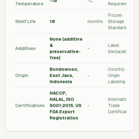
-18
°C
Temperature
Requirements
Frozen
Shelf Life
18
months
Storage
Standard
None (additive
&
Label
Additives
-
preservative-
Declaration
free)
Bondowoso,
Country of
Origin
East Java,
-
Origin
Indonesia
Labeling
HACCP,
HALAL, ISO
International
Certifications
9001:2015, US
-
Trade
FDA Export
Certifications
Registration