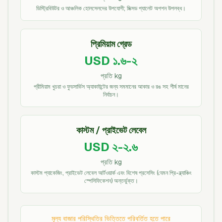
ডিস্ট্রিবিউটর ও আঞ্চলিক হোলসেলদের উপযোগী; মিক্সড প্যালেট অপশন উপলব্ধ।
প্রিমিয়াম গ্রেড
USD ১.৬-২
প্রতি kg
প্রীমিয়াম খুচরা ও ফুডসার্ভিস অ্যাকাউন্টের জন্য সমমানের আকার ও রঙ সহ শীর্ষ মানের
নির্বাচন।
কাস্টম / প্রাইভেট লেবেল
USD ২-২.৬
প্রতি kg
কাস্টম প্যাকেজিং, প্রাইভেট লেবেল আর্টওয়ার্ক এবং বিশেষ প্রসেসিং (যেমন প্রি-ব্ল্যাঞ্চিং
স্পেসিফিকেশন) অন্তর্ভুক্ত।
মূল্য বাজার পরিস্থিতির ভিত্তিতে পরিবর্তিত হতে পারে