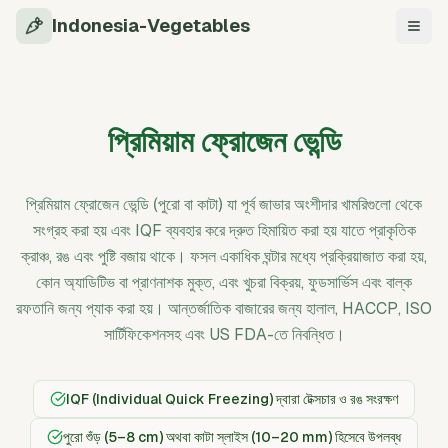
Indonesia-Vegetables
নেভিগে
প্রিমিয়াম ফ্রোজেন ভেন্ডি
প্রিমিয়াম ফ্রোজেন ভেন্ডি (পুরো বা কাটা) যা পূর্ব জাভার অংশীদার খামরিগুলো থেকে
সংগ্রহ করা হয় এবং IQF ব্যবহার করে দ্রুত হিমায়িত করা হয় যাতে প্রাকৃতিক
ক্রাঞ্চ, রঙ এবং পুষ্টি বজায় থাকে। ফসল একাধিক ঘন্টার মধ্যে প্রক্রিয়াজাত করা হয়,
কোন অ্যাডিটিভ বা প্রাণনাশক মুক্ত, এবং খুচরা বিক্রয়, ফুডসার্ভিস এবং বাল্ক
রফতানি জন্য প্যাক করা হয়। আন্তর্জাতিক বাজারের জন্য হালাল, HACCP, ISO
সার্টিফিকেশনসহ এবং US FDA-তে নিবন্ধিত।
IQF (Individual Quick Freezing) দ্বারা টেক্সচার ও রঙ সংরক্ষণ
পুরো শুঁড় (5–8 cm) অথবা কাটা স্লাইস (10–20 mm) হিসেবে উপলব্ধ