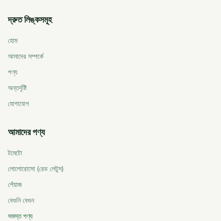
দ্রুত লিঙ্কসমূহ
হোম
আমাদের সম্পর্কে
পণ্য
অন্তর্দৃষ্টি
যোগাযোগ
আমাদের পণ্য
টমেটো
লোলোরোসো (রেড লেটুস)
পেঁয়াজ
বেগুনি বেগুন
সমস্ত পণ্য