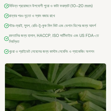
বিভিন্ন প্রয়োজনে উপযোগী পুরো ও কাটা ফরম্যাট (10–20 mm)
রান্নার পরও দৃঢ়তা ও স্বাদ বজায় রাখে
স্টার-ফ্রাই, স্যুপ, রেডি-টু-কুক মিল কিট এবং ভেগান ডিশের জন্য আদর্শ
রফতানির জন্য হালাল, HACCP, ISO সার্টিফাইড এবং US FDA-তে
নিবন্ধিত
খুচরা ও প্রাইভেট লেবেলের জন্য কাস্টম লেবেলিং ও প্যাকেজিং অপশন