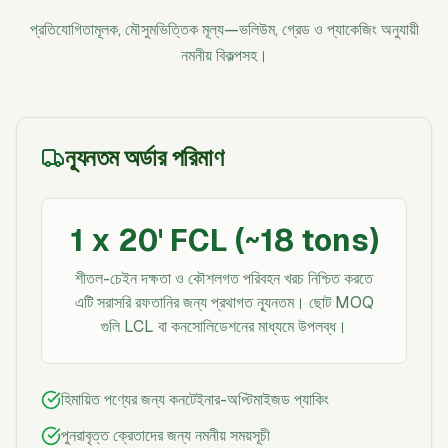
প্রতিযোগিতামূলক, মৌসুমভিত্তিক মূল্য—ভলিউম, গ্রেড ও প্যাকেজিং অনুযায়ী
নমনীয় বিকল্পসহ।
ন্যূনতম অর্ডার পরিমাণ
1 x 20' FCL (~18 tons)
শীতল-চেইন দক্ষতা ও কৌশলগত পরিবহন খরচ নিশ্চিত করতে
এটি সরাসরি রফতানির জন্য প্রথাগত ন্যূনতম। ছোট MOQ
গুলি LCL বা কনসোলিডেশনের মাধ্যমে উপলব্ধ।
হিমায়িত পণ্যের জন্য কনটেইনার-অপ্টিমাইজড প্যাকিং
পুনরাবৃত্ত ক্রেতাদের জন্য নমনীয় সময়সূচী