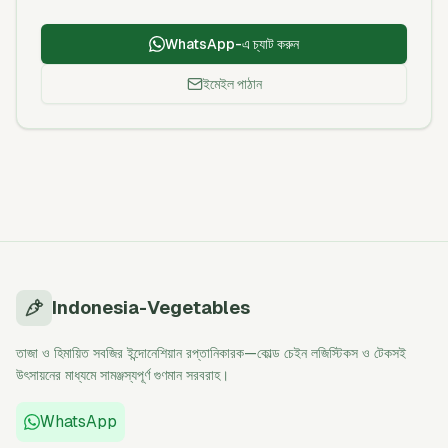
WhatsApp-এ চ্যাট করুন
ইমেইল পাঠান
Indonesia-Vegetables
তাজা ও হিমায়িত সবজির ইন্দোনেশিয়ান রপ্তানিকারক—কোল্ড চেইন লজিস্টিকস ও টেকসই
উৎসায়নের মাধ্যমে সামঞ্জস্যপূর্ণ গুণমান সরবরাহ।
WhatsApp