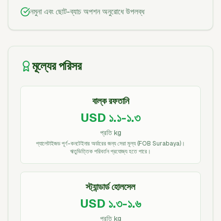
নমুনা এবং ছোট-ব্যাচ অপশন অনুরোধে উপলব্ধ
মূল্যের পরিসর
বাল্ক রফতানি
USD ১.১-১.৩
প্রতি kg
প্যালেটাইজড পূর্ণ-কনটেইনার অর্ডারের জন্য সেরা মূল্য (FOB Surabaya)।
ঋতুভিত্তিক পরিবর্তন প্রযোজ্য হতে পারে।
স্ট্যান্ডার্ড হোলসেল
USD ১.৩-১.৬
প্রতি kg