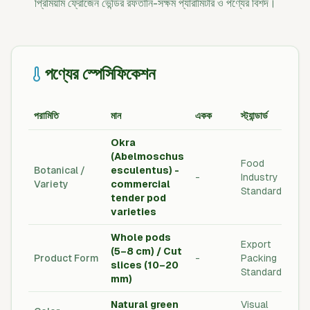
প্রিমিয়াম ফ্রোজেন ভেন্ডির রফতানি-সক্ষম প্যারামিটার ও পণ্যের বিশদ।
পণ্যের স্পেসিফিকেশন
পরামিতি
মান
একক
স্ট্যান্ডার্ড
Okra
(Abelmoschus
Food
Botanical /
esculentus) -
-
Industry
Variety
commercial
Standard
tender pod
varieties
Whole pods
Export
(5–8 cm) / Cut
Product Form
-
Packing
slices (10–20
Standard
mm)
Natural green
Visual