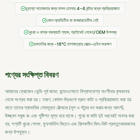
চূড়ান্ত সতেজতার জন্য ফসল তোলার 4–6 ঘন্টার মধ্যে প্রক্রিয়াজাত
কোন অ্যাডিটিভ বা কনজারভেটিভ নেই
খুচরা ও বাল্ক ফরম্যাটে প্যাক, প্রাইভেট লেবেল/OEM উপলব্ধ
রফতানির জন্য -18°C তাপমাত্রায় কোল্ড-চেইন সংরক্ষণ
পণ্যের সংক্ষিপ্ত বিবরণ
আমাদের ফ্রোজেন ভেন্ডি পূর্ব জাভা, বন্ডোওসোতে বিশ্বাসযোগ্য অংশীদার কৃষকদের
থেকে সংগ্রহ করা হয়। তরুণ, কোমল শুঁড়গুলো দ্রুত কাটা ও প্রক্রিয়াজাত করা হয়
যাতে তাদের স্বাভাবিক লোমযুক্ত টেক্সচার (সুপ ও স্ট্যুর ঘন করার জন্য আদর্শ),
উজ্জ্বল সবুজ রং এবং পুষ্টিগত মূল্য ধরে থাকে। পুরো বা কাটা দুই ধরনেরই অফার করা
হয়, পণ্যটি খুচরা শেলফ, ফুডসার্ভিস কিচেন এবং শিল্পকলীন মিল-কিট প্রস্তুতকারকদের
জন্য উপযুক্ত।