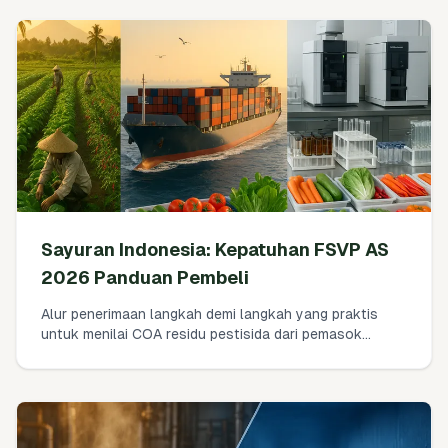
Sayuran Indonesia: Kepatuhan FSVP AS
2026 Panduan Pembeli
Alur penerimaan langkah demi langkah yang praktis
untuk menilai COA residu pestisida dari pemasok
sayuran Indonesia demi kepatuhan FSVP AS pada
2026. Cara memetakan hasil ke toleransi EPA, memilih
laboratorium ISO 17025, menetapkan frekuensi
pengujian, dan mendokumentasikan aktivitas verifikasi
—serta langkah saat hasil gagal.