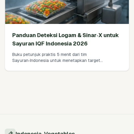
Panduan Deteksi Logam & Sinar‑X untuk
Sayuran IQF Indonesia 2026
Buku petunjuk praktis 5 menit dari tim
Sayuran‑Indonesia untuk menetapkan target
sensitivitas realistis (mm), memilih detektor logam vs
sinar‑X untuk sayuran IQF, dan membangun catatan
BRCGS Issue 9 yang kuat untuk pembeli EU/AS.
Indonesia-Vegetables