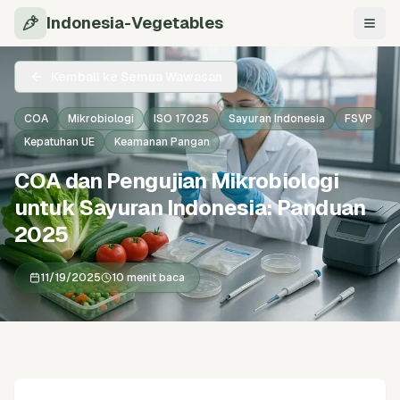
Indonesia-Vegetables
Navi
Kembali ke Semua Wawasan
COA
Mikrobiologi
ISO 17025
Sayuran Indonesia
FSVP
Kepatuhan UE
Keamanan Pangan
COA dan Pengujian Mikrobiologi
untuk Sayuran Indonesia: Panduan
2025
11/19/2025
10 menit baca