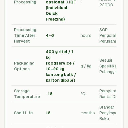
Processing
opsional → IQF
-
22000
(Individual
Quick
Freezing)
Processing
SOP
Time After
4–6
hours
Pengolahan
Harvest
Perusahaan
400 g ritel / 1
kg
Sesuai
Packaging
foodservice /
g / kg
Spesifikasi
Options
10–20 kg
Pelanggan
kantong bulk /
karton dipalet
Storage
Persyaratan
-18
°C
Temperature
Rantai Dingin
Standar
Shelf Life
18
months
Penyimpanan
Beku