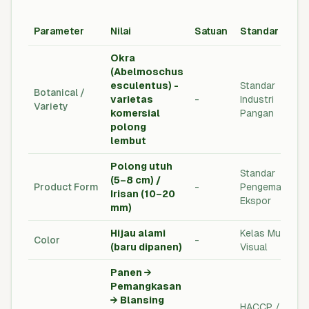
Parameter
Nilai
Satuan
Standar
Okra
(Abelmoschus
esculentus) -
Standar
Botanical /
varietas
-
Industri
Variety
komersial
Pangan
polong
lembut
Polong utuh
Standar
(5–8 cm) /
Product Form
-
Pengemasan
Irisan (10–20
Ekspor
mm)
Hijau alami
Kelas Mutu
Color
-
(baru dipanen)
Visual
Panen →
Pemangkasan
→ Blansing
HACCP / ISO