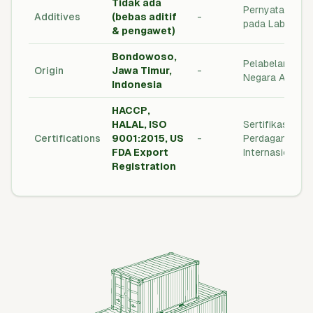
Tidak ada
Pernyataan
Additives
(bebas aditif
-
pada Label
& pengawet)
Bondowoso,
Pelabelan
Origin
Jawa Timur,
-
Negara Asal
Indonesia
HACCP,
HALAL, ISO
Sertifikasi
Certifications
9001:2015, US
-
Perdagangan
FDA Export
Internasional
Registration