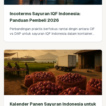
Incoterms Sayuran IQF Indonesia:
Panduan Pembeli 2026
Perbandingan praktis berfokus rantai dingin antara CIF
vs DAP untuk sayuran IQF Indonesia dalam kontainer
reefer. Siapa yang membayar apa, di mana risiko
berpindah, bagaimana asuransi benar-benar bekerja,
dan lembar kerja landed-cost sederhana yang dapat
Anda gunakan hari ini.
Kalender Panen Sayuran Indonesia untuk