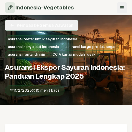
Indonesia-Vegetables
Navi
Kembali ke Semua Wawasan
asuransi reefer untuk sayuran Indonesia
asuransi kargo laut Indonesia
asuransi kargo produk segar
asuransi rantai dingin
ICC A kargo mudah rusak
Asuransi Ekspor Sayuran Indonesia:
Panduan Lengkap 2025
11/2/2025
10 menit baca