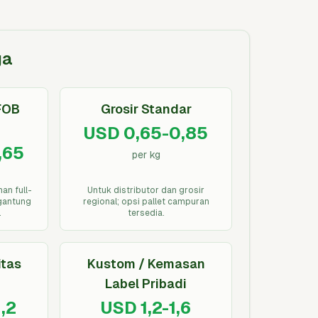
ga
FOB
Grosir Standar
USD 0,65-0,85
,65
per kg
an full-
Untuk distributor dan grosir
rgantung
regional; opsi pallet campuran
.
tersedia.
itas
Kustom / Kemasan
Label Pribadi
,2
USD 1,2-1,6