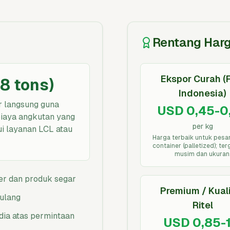
Rentang Har
Ekspor Curah (
18 tons)
Indonesia)
r langsung guna
USD 0,45-0
 biaya angkutan yang
per kg
ui layanan LCL atau
Harga terbaik untuk pesan
container (palletized); te
musim dan ukuran
er dan produk segar
Premium / Kual
rulang
Ritel
dia atas permintaan
USD 0,85-1