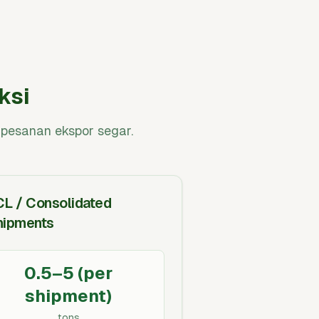
ksi
 pesanan ekspor segar.
CL / Consolidated
hipments
0.5–5 (per
shipment)
tons