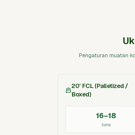
Uk
Pengaturan muatan kon
20' FCL (Palletized /
Boxed)
16–18
tons