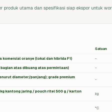
r produk utama dan spesifikasi siap ekspor untuk wort
Satuan
s komersial oranye (lokal dan hibrida F1)
-
, bagian atas dibuang atas permintaan)
-
menurut diameter/panjang); grade premium
-
 kg kantong jaring / pouch ritel 500 g / karton
kg
°C