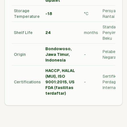
dipalet
Storage
Persyaratan
-18
°C
Temperature
Rantai Dingin
Standar
Shelf Life
24
months
Penyimpana
Beku
Bondowoso,
Pelabelan
Origin
Jawa Timur,
-
Negara Asal
Indonesia
HACCP, HALAL
(MUI), ISO
Sertifikasi
Certifications
9001:2015, US
-
Perdagangan
FDA (fasilitas
Internasional
terdaftar)