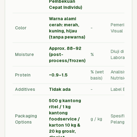
Pembekuan
Cepat Individu)
Warna alami
cerah: merah,
Pemeriksaan
Color
-
kuning, hijau
Visual & QC
(tanpa pewarna)
Approx. 88–92
Diuji di
Moisture
(post-
%
Laboratoriu
process/frozen)
% (wet
Analisis
Protein
~0.9–1.5
basis)
Nutrisional
Additives
Tidak ada
-
Label Bersih
500 g kantong
ritel / 1 kg
kantong
Packaging
Spesifikasi
foodservice /
g / kg
Options
Pelanggan
karton 10 kg &
20 kg grosir,