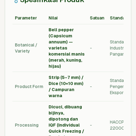
Parameter
Nilai
Satuan
Standar
Bell pepper
(Capsicum
annuum) —
Standar
Botanical /
varietas
-
Industri
Variety
komersial manis
Pangan
(merah, kuning,
hijau)
Strip (5–7 mm) /
Standar
Dice (10×10 mm)
Product Form
-
Pengemasan
/ Campuran
Ekspor
warna
Dicuci, dibuang
bijinya,
dipotong dan
HACCP / ISO
Processing
IQF (Individual
-
22000
Quick Freezing /