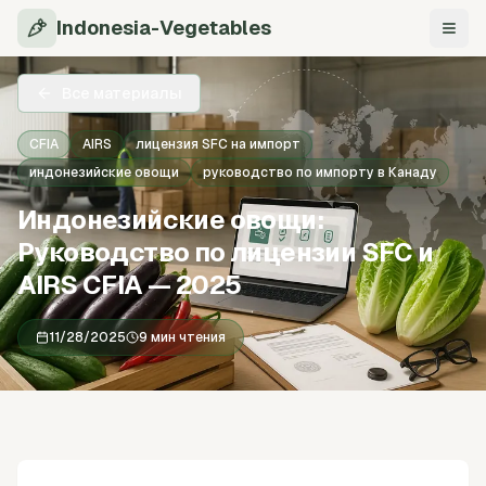
Indonesia-Vegetables
Нави
Все материалы
CFIA
AIRS
лицензия SFC на импорт
индонезийские овощи
руководство по импорту в Канаду
Индонезийские овощи:
Руководство по лицензии SFC и
AIRS CFIA — 2025
11/28/2025
9 мин чтения