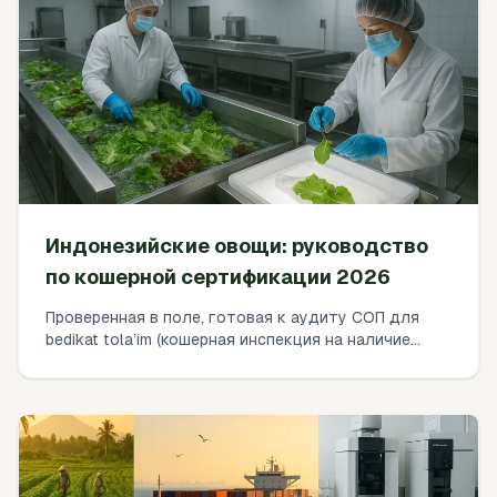
наиболее частых отказов.
Индонезийские овощи: руководство
по кошерной сертификации 2026
Проверенная в поле, готовая к аудиту СОП для
bedikat tola’im (кошерная инспекция на наличие
насекомых) индонезийских листовых овощей —
охватывает оценку риска, рабочие процессы
мойки, спецификации инструментов, планы
выборки, рекомендации по санитайзерам, обучение
и документацию для аудитов 2026 года.