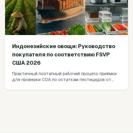
Индонезийские овощи: Руководство
покупателя по соответствию FSVP
США 2026
Практичный поэтапный рабочий процесс приёмки
для проверки COA по остаткам пестицидов от
индонезийских поставщиков овощей в рамках
соответствия FSVP США в 2026 году. Как
сопоставлять результаты с допусками EPA,
выбирать лаборатории ISO 17025, устанавливать
частоту тестирования и документировать
верификационные действия — а также что делать
при несоответствиях.