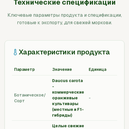
Технические спецификации
Ключевые параметры продукта и спецификации,
готовые к экспорту, для свежей моркови.
Характеристики продукта
Параметр
Значение
Единица
Стан
Daucus carota
-
коммерческие
Отра
Ботаническое/
оранжевые
-
стан
Сорт
культивары
прод
(местные и F1-
гибриды)
Целые свежие