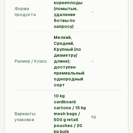
корнеплоды
Стан
Форма
(помытые,
-
эксп
продукта
удаление
упак
ботвы по
запросу)
Мелкий,
Средний,
Крупный (по
диаметру/
Град
Размер / Класс
длине);
-
спец
доступен
заказ
премиальный
однородный
сорт
10 kg
cardboard
cartons / 15 kg
Треб
Варианты
mesh bags /
эксп
kg
упаковки
500 g retail
коро
pouches / 20
пале
kg bulk