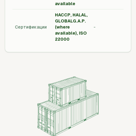
available
заказ
HACCP, HALAL,
Серт
GLOBALG.A.P.
безо
Сертификации
(where
-
пище
available), ISO
прод
22000
эксп