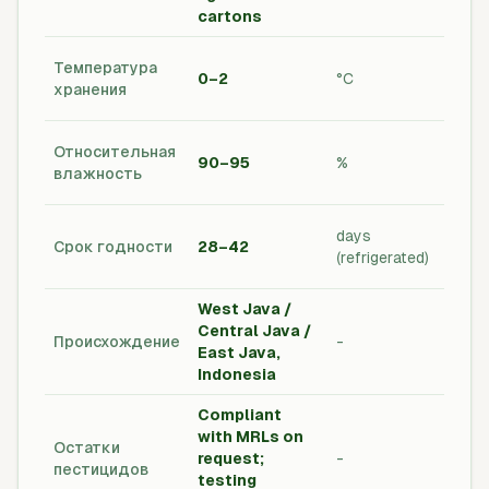
cartons
Треб
Температура
0–2
°C
холо
хранения
цепи
Хран
Относительная
90–95
%
свеж
влажность
прод
Обра
days
Срок годности
28–42
свеж
(refrigerated)
прод
West Java /
Марк
Central Java /
Происхождение
-
стра
East Java,
прои
Indonesia
Compliant
Глоб
with MRLs on
стан
Остатки
request;
-
MRL /
пестицидов
testing
Треб