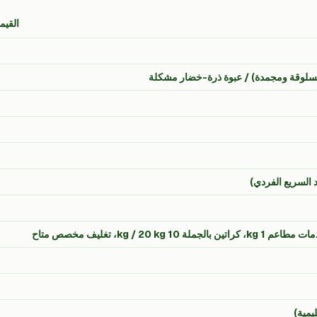
القيم
يمية)