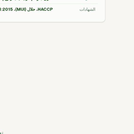
الشهادات
HACCP، حلال (MUI)، ISO 9001:2015، تسجيل التصدير لدى FDA
تح