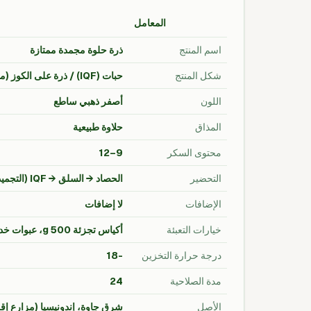
المعامل
اسم المنتج
ذرة حلوة مجمدة ممتازة
شكل المنتج
حبات (IQF) / ذرة على الكوز (مسلوقة ومجمدة) / عبوة ذرة-خضار مشكلة
اللون
أصفر ذهبي ساطع
المذاق
حلاوة طبيعية
محتوى السكر
9–12
التحضير
الحصاد → السلق → IQF (التجميد السريع الفردي)
الإضافات
لا إضافات
خيارات التعبئة
أكياس تجزئة 500 g، عبوات خدمات مطاعم 1 kg، كراتين بالجملة 10 kg / 20 kg، تغليف مخصص متاح
درجة حرارة التخزين
-18
مدة الصلاحية
24
الأصل
شرق جاوة، إندونيسيا (مزارع إقل