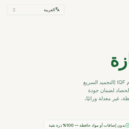
العربية
زة
ذرة إندونيسية ناضجة تحت الشمس جُمعت عند قمة النضج ومعُالجَة بسرعة باستخدام IQF (التجميد السريع
 الحصاد لضمان جودة
، غير معدلة وراثيًا،
بدون إضافات أو مواد حافظة — 100% ذرة نقية