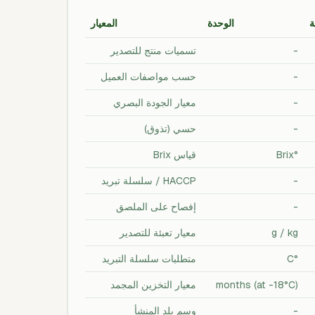
ة
الوحدة
المعيار
-
تسميات منتج للتصدير
-
حسب مواصفات العميل
-
معيار الجودة البصري
-
حسي (تذوق)
°Brix
قياس Brix
-
HACCP / سلسلة تبريد
-
إفصاح على الملصق
g / kg
معيار تعبئة للتصدير
°C
متطلبات سلسلة التبريد
months (at -18°C)
معيار التخزين المجمد
-
وسم بلد المنشأ