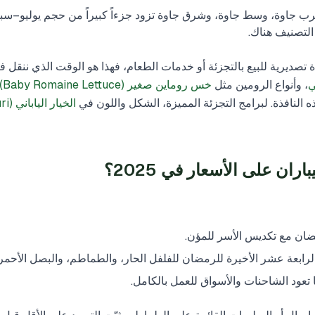
ب جاوة، وسط جاوة، وشرق جاوة تزود جزءاً كبيراً من حجم يوليو–سبتم
التصنيف هناك.
 تصديرية للبيع بالتجزئة أو خدمات الطعام، فهذا هو الوقت الذي ننقل 
ي
، وأنواع الرومين مثل
خس روماين صغير (Baby Romaine Lettuce)
هذه النافذة. لبرامج التجزئة المميزة، الشكل واللون في
الخيار الياباني (Kyuri)
ان على الأسعار في 2025؟
ضان مع تكديس الأسر للمؤن.
رابعة عشر الأخيرة للرمضان للفلفل الحار، والطماطم، والبصل الأحمر،
تعود الشاحنات والأسواق للعمل بالكامل.