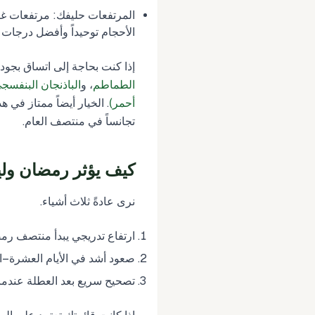
المرتفعات حليفك: مرتفعات غر
الأحجام توحيداً وأفضل درجات 
إذا كنت بحاجة إلى اتساق بجودة
الطماطم
، و
الباذنجان البنفسج
أحمر)
. الخيار أيضاً ممتاز في 
تجانساً في منتصف العام.
كيف يؤثر رمضان وليبار
نرى عادةً ثلاث أشياء.
ارتفاع تدريجي يبدأ منتصف رم
صعود أشد في الأيام العشرة–ال
تصحيح سريع بعد العطلة عندما 