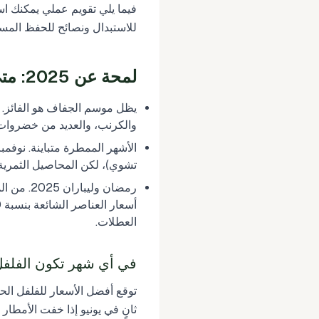
فيما يلي تقويم عملي يمكنك است
للاستبدال ونصائح للحفظ المسب
لمحة عن 2025: متى تكون الخضروات أرخص؟
يظل موسم الجفاف هو الفائز. يو
والكرنب، والعديد من خضروات 
الأشهر الممطرة متباينة. نوفم
تشوي)، لكن المحاصيل الثمرية
العطلات.
في أي شهر تكون الفلفل ال
توقع أفضل الأسعار للفلفل الحا
ثانٍ في يونيو إذا خفت الأمطار