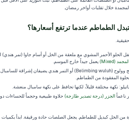
سامبال أو الصلصات القائمة على الطماطم، ثبّت التوريد على الأقل قبل
لمجمدة خلال تقلبات أواخر رمضان.
تبدل الطماطم عندما ترتفع أسعارها؟
قيقية.
ل الحلو الأحمر المشوي مع ملعقة من الخل أو أسام جاوا (تمر هندي) 
مد (Mixed)
يعمل جيداً خارج الموسم.
عوامل التخليل المحلية: بيليمبنج وولوح (Belimbing wuluh) أو التمر هندي يضيفان إشراق
لحلوة المفقودة من الطماطم.
تيلو: نكهة مختلفة قليلاً، لكنها تحافظ على نكهة سامبال منعشة.
ناعماً
الجزر (درجة تصدير طازجة)
حلاوة طبيعية وحجماً للحساءات دون
ة من الخل كبديل للطماطم. يجعل الصلصات حادة ورقيقة. ابدأ بكميات