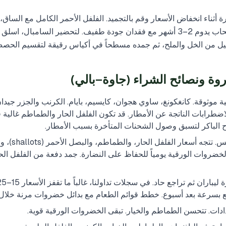
ة أثناء انخفاض الأسعار وقم بالتجميد. الفلفل الأحمر الكامل مع الساق
 قليل من الخل والملح، ثم جمده مسطحاً في أكياس رقيقة لتقسيم الحص
وة ونصائح الشراء (جاوة–بالي)
ية موثوقة. كانغكونغ، ساوي هجوان، كايسيم، بايام. الكرنب والجزر جيدا
ضطرابات الناتجة عن الأمطار. قد تكون الفلفل الحار والطماطم غالية ف
ح الباكر لتسبق وصول الشحنات المتأخرة بسبب الأمطار.
مارس: يبدأ رمضان. يبدأ الت
لخضروات الورقية يومياً للحفاظ على النضارة. جمد دفعة من الفلفل الح
ع بسرعة بعد أسبوع. خطط قوائم الطعام مع بدائل خضروات مرنة خلال ه
دادات. تتحسن الطماطم والخيار. تبقى الخضروات الورقية قوية.