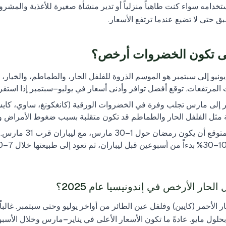
خدامه سواء كنت طاهياً منزلياً أو تدير منشأة صغيرة للأغذية والمشروبا
ق حتى لا تضيع عندما ترتفع الأسعار.
نيو إلى سبتمبر هو الموسم الذروة للفلفل الحار، والطماطم، والخيار، و
المرتفعات. توقع أفضل توافر وأدنى أسعار في يوليو–سبتمبر إذا استق
بر إلى مارس تجلب وفرة في الخضروات الورقية (كانغكونغ، ساوي، كايس
 مثل الفلفل الحار والطماطم قد تكون متقلبة بسبب ضغوط الأمراض و
رمضان وليباران 2025. من المتوقع أن يكون 
حار الأرخص في إندونيسيا عام 2025؟
ر الأحمر (كايين) وفلفل عين الطائر من أواخر يوليو وحتى سبتمبر. غالبا
 بحلول مايو. عادةً ما تكون الأسعار الأعلى في يناير–مارس وخلال الأسبو