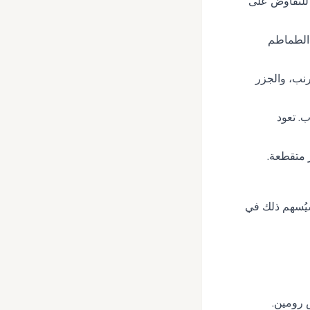
 للتفاوض على
 الطماطم
رنب، والجزر
ب. تعود
 متقطعة.
يُسهم ذلك في
س رومين.