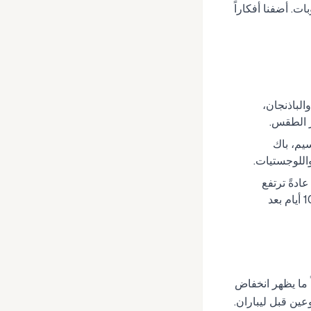
ت. أضفنا أفكاراً
الباذنجان،
ر الطقس.
يم، باك
اللوجستيات.
رمضان حول 1–30 مارس، مع ليباران قرب 31 مارس. عادةً ترتفع
أسعار العناصر الشائعة بنسبة 10–30% بدءاً من أسبوعين قبل ليباران، ثم تعود إلى طبيعتها خلال 7–10 أيام بعد
ً ما يظهر انخفاض
عين قبل ليباران.