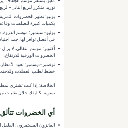
مايو: يستقر موسم الجفاف. يزد
توريد متكرر للربع الثاني–الربع 
يونيو: تظهر الخضروات الثمرية
بكميات كبيرة للصلصات وقاعدة
يوليو–سبتمبر: موسم الذروة. هذ
في أفضل توافر لها. جمد احتياطيًا
أكتوبر: موسم انتقالي. لا يزال 
الخضروات الورقية للارتفاع.
نوفمبر–ديسمبر: تعود الأمطار
خطط لطلب العطلات وللاحتمالا
الخلاصة: إذا كنت تشتري لمطب
تسوية تكاليفك خلال تقلبات مو
أي الخضروات تتألق
الفائزون المستمرون: الفلفل ال