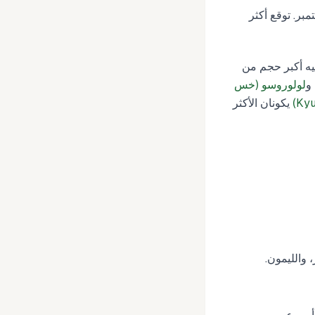
بر. توقع أكثر
فيه أكبر حجم من
و
لولوروسو (خس
يكونان الأكثر
 والليمون.