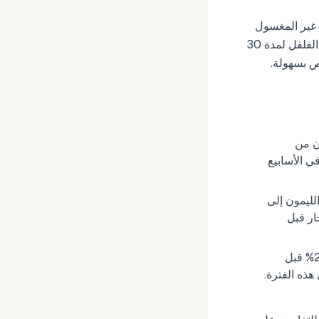
، غير المغسول
وجاف، والمجمد في أكياس سحاب يدوم 2–3 أشهر مع فقدان جودة طفيف. لتحضير السامبال، اسلق الفلفل لمدة 30
ص بسهولة.
ن من
ي الأسابيع
كديس. تتجه أسعار الفلفل الحار، والطماطم، والبصل الأحمر (shallots)، والليمون إلى
ار قبل
أواخر مارس–أوائل أبريل: قفزة ليباران ثم تراجع حاد. في سجلات تداولنا، غالباً ما تقفز الأسعار 15–25% قبل
ذه الفترة.