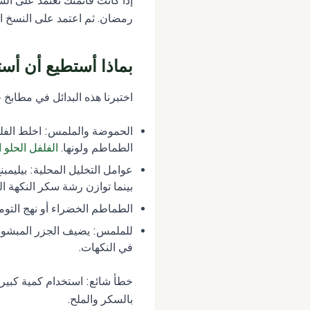
إذا كانت قائمتك تعتمد على ال
رمضان. ثم اعتمد على النسخ ا
بماذا أستطيع أن أس
اختبرنا هذه البدائل في مطابخ ح
الحموضة والملمس: اخلط الفلف
الطماطم ولونها.
الفلفل الحلو المج
بينما توازن رشة سكر النكهة ا
الطماطم الخضراء أو نهج التوما
للملمس: يضيف الجزر المبشور 
في النكهات.
خطأ شائع: استخدام كمية كبير
بالسكر والملح.