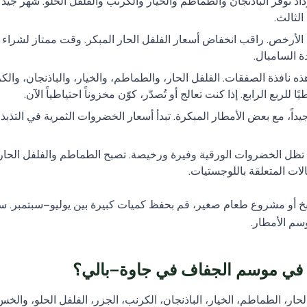
اد توفر الباذنجان والطماطم والخيار والكرنب والفلفل الحلو. شهر جيد
الثالث.
 الأرخص. راقب انخفاض أسعار الفلفل الحار المبكر. وقت ممتاز لشراء
 السامبال.
ه نافذة الصفقات. الفلفل الحار، والطماطم، والخيار، والباذنجان، والك
 للربع الرابع. إذا كنت تعالج أو تُصدّر، كوّن مخزوناً احتياطياً الآن.
جيداً، مع بعض الأمطار المبكرة. تبدأ أسعار الخضروات الثمرية في التذبذ
. تظل الخضروات الورقية وفيرة ورخيصة. تصبح الطماطم والفلفل الحار
ت المتعلقة باللوجستيات.
خ أو مشروع طعام صغير، قم بحفظ كميات كبيرة بين يوليو–سبتمبر. س
سم الأمطار.
 في موسم الجفاف في جاوة–بالي؟
حار، الطماطم، الخيار، الباذنجان، الكرنب، الجزر، الفلفل الحلو، والخ