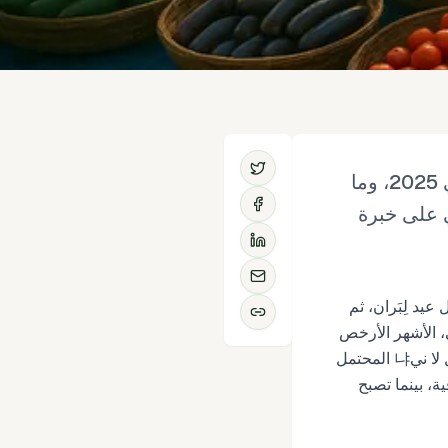
دليل عملي شهر بشهر لمشترِي جاوة–بالي عن متى تكون الخضروات أرخص في 2025، وما
ي على خبرة
يد لِبَران، ثم
، الأشهر الأرخص
للخضروات الرئيسية متسقة بشكل مدهش من سنة لأخرى. من المتوقع ألا يختلف عام 2025، مع ميل لا ني냐 المحتمل
ة، بينما تصبح