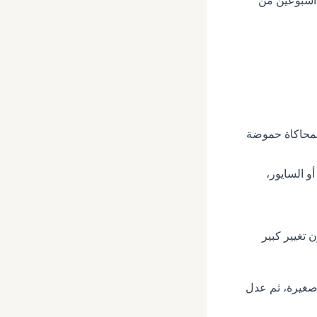
 أسبوعين من
لمحاكاة حموضة
ة للسامبال أو السايور،
 تغيير كبير
 صغيرة، ثم عدل