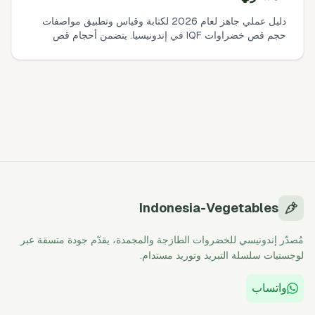
دليل عملي جاهز لعام 2026 لكتابة وقياس وتطبيق مواصفات
حجم قص خضراوات IQF في إندونيسيا. يتضمن أحجام قص
شائعة، تسامحات واقعية، طرق بسيطة بالقدمة/الغربال، وعينات
AQL حتى تتمكن من إصدار طلب سعر واضح والتحقق عند
الاستلام.
Indonesia-Vegetables
مُصدّر إندونيسي للخضروات الطازجة والمجمدة، يقدّم جودة متسقة عبر
لوجستيات سلسلة التبريد وتوريد مستدام.
واتساب