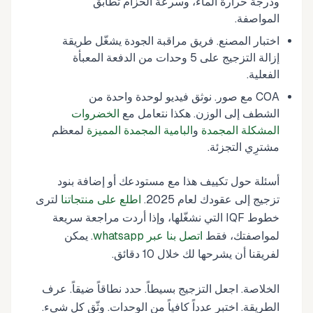
ودرجة حرارة الماء، وسرعة الحزام تطابق
المواصفة.
اختبار المصنع. فريق مراقبة الجودة يشغّل طريقة
إزالة التزجيج على 5 وحدات من الدفعة المعبأة
الفعلية.
COA مع صور. نوثق فيديو لوحدة واحدة من
الشطف إلى الوزن. هكذا نتعامل مع
الخضروات
المشكلة المجمدة
و
البامية المجمدة المميزة
لمعظم
مشترِي التجزئة.
أسئلة حول تكييف هذا مع مستودعك أو إضافة بنود
تزجيج إلى عقودك لعام 2025.
اطلع على منتجاتنا
لترى
خطوط IQF التي نشغّلها، وإذا أردت مراجعة سريعة
لمواصفتك، فقط
اتصل بنا عبر whatsapp
. يمكن
لفريقنا أن يشرحها لك خلال 10 دقائق.
الخلاصة. اجعل التزجيج بسيطاً. حدد نطاقاً ضيقاً. عرف
الطريقة. اختبر عدداً كافياً من الوحدات. وثّق كل شيء.