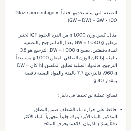
الصيغة التي ستستخدمها فعلياً: Glaze percentage =
(GW − DW) ÷ GW × 100
مثال. كيس وزن 1,000 g من الذرة الحلوة IQF يُختَبَر
ويظهر GW = 1,040 g. بعد إزالة التزجيج والتصفية
لمدة دقيقتين، يصبح DW = 1,000 g. التزجيج هو 3.8
بالمئة. إذا كان الوزن الصافي المعلن 1,000 g مستبعداً
التزجيج، فالمواد الصلبة تطابق الملصق. إذا كان DW =
960 g، فالتزجيج 7.7 بالمئة والمواد الصلبة ناقصة
بمقدار 40 g.
نصائح عملية لن تجدها في دليل:
حافظ على حرارة ماء الشطف ضمن النطاق
المذكور. الماء الأبرد يترك جليداً مجهرياً. الماء الأكثر
دفئاً يسرّع الذوبان. كلاهما يحرف النتائج.