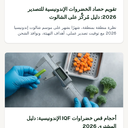
تقويم حصاد الخضروات الإندونيسية للتصدير
2026: دليل مُركَّز على الشالوت
نظرة منطقة بمنطقة، شهرًا بشهر على موسم شالوت إندونيسيا
2026 مع توقيت تصدير عملي، أهداف التهيئة، ونوافذ الشحن
إلى الأسواق القريبة. مبني من سنوات من العمل الميداني في
Brebes وCirebon وشرق جاوة وBima.
أحجام قص خضراوات IQF الإندونيسية: دليل
المشتري 2026