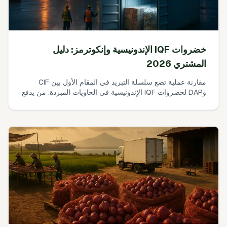
خضروات IQF الإندونيسية وإنكوترمز: دليل
المشتري 2026
مقارنة عملية تضع سلسلة التبريد في المقام الأول بين CIF
وDAP لخضروات IQF الإندونيسية في الحاويات المبردة. من يدفع
ماذا، أين تنتقل المخاطر، كيف يعمل التأمين فعلاً، وورقة عمل
بسيطة لحساب التكلفة الموصولية يمكنك استخدامها اليوم.