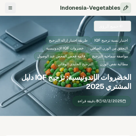
Indonesia-Vegetables
التنقل
جميع الرؤى
اختبار نسبة تزجيج IQF
طريقة اختبار إزالة التزجيج
التحقق من الوزن الصافي
خضروات IQF الإندونيسية
مواصفة سماحية التزجيج
قائمة فحص الفحص عند الوصول
مطالبة نقص الوزن
التزجيج الجليدي الوقائي
الخضروات الإندونيسية: تزجيج IQF دليل
المشتري 2025
12/2/2025
8 دقيقة قراءة