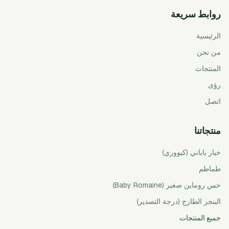
روابط سريعة
الرئيسية
من نحن
المنتجات
رؤى
اتصل
منتجاتنا
خيار ياباني (كيووري)
طماطم
خس روماين صغير (Baby Romaine)
البنجر الطازج (درجة التصدير)
جميع المنتجات