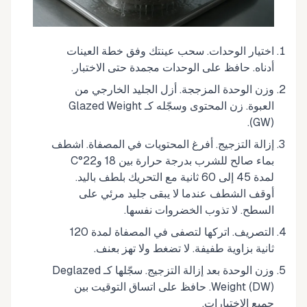
اختيار الوحدات. سحب عينتك وفق خطة العينات
أدناه. حافظ على الوحدات مجمدة حتى الاختبار.
وزن الوحدة المزججة. أزل الجليد الخارجي من
العبوة. زن المحتوى وسجّله كـ Glazed Weight
(GW).
إزالة التزجيج. أفرغ المحتويات في المصفاة. اشطف
بماء صالح للشرب بدرجة حرارة بين 18 و22°C
لمدة 45 إلى 60 ثانية مع التحريك بلطف باليد.
أوقف الشطف عندما لا يبقى جليد مرئي على
السطح. لا تذوب الخضروات نفسها.
التصريف. اتركها لتصفى في المصفاة لمدة 120
ثانية بزاوية طفيفة. لا تضغط ولا تهز بعنف.
وزن الوحدة بعد إزالة التزجيج. سجّلها كـ Deglazed
Weight (DW). حافظ على اتساق التوقيت بين
جميع الاختبارات.