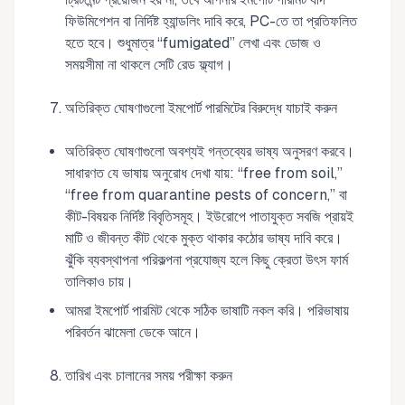
ফিউমিগেশন বা নির্দিষ্ট হ্যান্ডলিং দাবি করে, PC-তে তা প্রতিফলিত
হতে হবে। শুধুমাত্র “fumigated” লেখা এবং ডোজ ও
সময়সীমা না থাকলে সেটি রেড ফ্ল্যাগ।
অতিরিক্ত ঘোষণাগুলো ইমপোর্ট পারমিটের বিরুদ্ধে যাচাই করুন
অতিরিক্ত ঘোষণাগুলো অবশ্যই গন্তব্যের ভাষ্য অনুসরণ করবে।
সাধারণত যে ভাষায় অনুরোধ দেখা যায়: “free from soil,”
“free from quarantine pests of concern,” বা
কীট-বিষয়ক নির্দিষ্ট বিবৃতিসমূহ। ইউরোপে পাতাযুক্ত সবজি প্রায়ই
মাটি ও জীবন্ত কীট থেকে মুক্ত থাকার কঠোর ভাষ্য দাবি করে।
ঝুঁকি ব্যবস্থাপনা পরিকল্পনা প্রযোজ্য হলে কিছু ক্রেতা উৎস ফার্ম
তালিকাও চায়।
আমরা ইমপোর্ট পারমিট থেকে সঠিক ভাষাটি নকল করি। পরিভাষায়
পরিবর্তন ঝামেলা ডেকে আনে।
তারিখ এবং চালানের সময় পরীক্ষা করুন