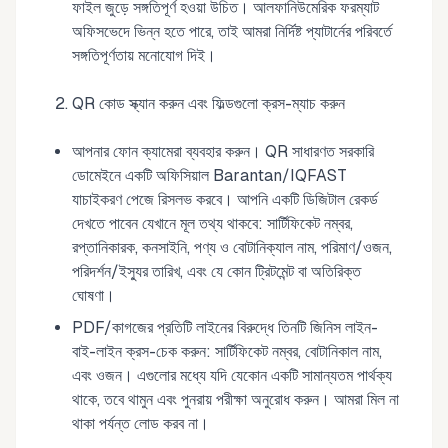
ফাইল জুড়ে সঙ্গতিপূর্ণ হওয়া উচিত। আলফানিউমেরিক ফরম্যাট
অফিসভেদে ভিন্ন হতে পারে, তাই আমরা নির্দিষ্ট প্যাটার্নের পরিবর্তে
সঙ্গতিপূর্ণতায় মনোযোগ দিই।
QR কোড স্ক্যান করুন এবং ফিল্ডগুলো ক্রস-ম্যাচ করুন
আপনার ফোন ক্যামেরা ব্যবহার করুন। QR সাধারণত সরকারি
ডোমেইনে একটি অফিসিয়াল Barantan/IQFAST
যাচাইকরণ পেজে রিসলভ করবে। আপনি একটি ডিজিটাল রেকর্ড
দেখতে পাবেন যেখানে মূল তথ্য থাকবে: সার্টিফিকেট নম্বর,
রপ্তানিকারক, কনসাইনি, পণ্য ও বোটানিক্যাল নাম, পরিমাণ/ওজন,
পরিদর্শন/ইস্যুর তারিখ, এবং যে কোন ট্রিটমেন্ট বা অতিরিক্ত
ঘোষণা।
PDF/কাগজের প্রতিটি লাইনের বিরুদ্ধে তিনটি জিনিস লাইন-
বাই-লাইন ক্রস-চেক করুন: সার্টিফিকেট নম্বর, বোটানিকাল নাম,
এবং ওজন। এগুলোর মধ্যে যদি যেকোন একটি সামান্যতম পার্থক্য
থাকে, তবে থামুন এবং পুনরায় পরীক্ষা অনুরোধ করুন। আমরা মিল না
থাকা পর্যন্ত লোড করব না।