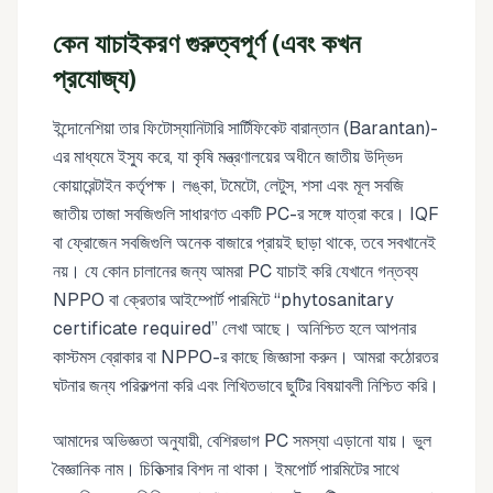
কেন যাচাইকরণ গুরুত্বপূর্ণ (এবং কখন
প্রযোজ্য)
ইন্দোনেশিয়া তার ফিটোস্যানিটারি সার্টিফিকেট বারান্তান (Barantan)-
এর মাধ্যমে ইস্যু করে, যা কৃষি মন্ত্রণালয়ের অধীনে জাতীয় উদ্ভিদ
কোয়ারেন্টাইন কর্তৃপক্ষ। লঙ্কা, টমেটো, লেটুস, শসা এবং মূল সবজি
জাতীয় তাজা সবজিগুলি সাধারণত একটি PC-র সঙ্গে যাত্রা করে। IQF
বা ফ্রোজেন সবজিগুলি অনেক বাজারে প্রায়ই ছাড়া থাকে, তবে সবখানেই
নয়। যে কোন চালানের জন্য আমরা PC যাচাই করি যেখানে গন্তব্য
NPPO বা ক্রেতার আইম্পোর্ট পারমিটে “phytosanitary
certificate required” লেখা আছে। অনিশ্চিত হলে আপনার
কাস্টমস ব্রোকার বা NPPO-র কাছে জিজ্ঞাসা করুন। আমরা কঠোরতর
ঘটনার জন্য পরিকল্পনা করি এবং লিখিতভাবে ছুটির বিষয়াবলী নিশ্চিত করি।
আমাদের অভিজ্ঞতা অনুযায়ী, বেশিরভাগ PC সমস্যা এড়ানো যায়। ভুল
বৈজ্ঞানিক নাম। চিকিত্সার বিশদ না থাকা। ইমপোর্ট পারমিটের সাথে