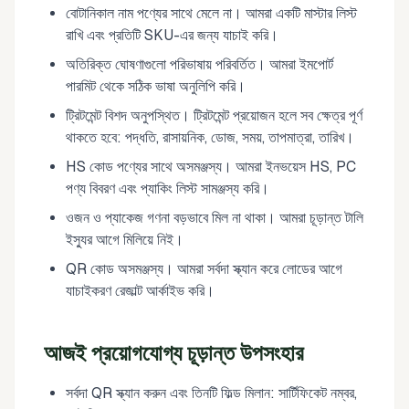
বোটানিকাল নাম পণ্যের সাথে মেলে না। আমরা একটি মাস্টার লিস্ট
রাখি এবং প্রতিটি SKU-এর জন্য যাচাই করি।
অতিরিক্ত ঘোষণাগুলো পরিভাষায় পরিবর্তিত। আমরা ইমপোর্ট
পারমিট থেকে সঠিক ভাষা অনুলিপি করি।
ট্রিটমেন্ট বিশদ অনুপস্থিত। ট্রিটমেন্ট প্রয়োজন হলে সব ক্ষেত্র পূর্ণ
থাকতে হবে: পদ্ধতি, রাসায়নিক, ডোজ, সময়, তাপমাত্রা, তারিখ।
HS কোড পণ্যের সাথে অসমঞ্জস্য। আমরা ইনভয়েস HS, PC
পণ্য বিবরণ এবং প্যাকিং লিস্ট সামঞ্জস্য করি।
ওজন ও প্যাকেজ গণনা বড়ভাবে মিল না থাকা। আমরা চূড়ান্ত টালি
ইস্যুর আগে মিলিয়ে নিই।
QR কোড অসমঞ্জস্য। আমরা সর্বদা স্ক্যান করে লোডের আগে
যাচাইকরণ রেজাল্ট আর্কাইভ করি।
আজই প্রয়োগযোগ্য চূড়ান্ত উপসংহার
সর্বদা QR স্ক্যান করুন এবং তিনটি ফিল্ড মিলান: সার্টিফিকেট নম্বর,