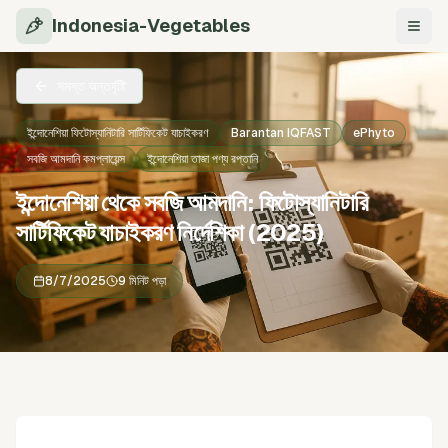
Indonesia-Vegetables
নেভিগে
সমস্ত অন্তর্দৃষ্টি
ইন্দোনেশিয়া ফিটোস্যানিটারি সার্টিফিকেট যাচাইকরণ
Barantan IQFAST
ePhyto
সবজি আমদানি কমপ্লায়েন্স
ইন্দোনেশিয়া তাজা পণ্য রপ্তানি
ইন্দোনেশিয়া থেকে সবজি আমদানি: ফিটোস্যানিটারি
সার্টিফিকেট যাচাইকরণ নির্দেশিকা (2025)
8/7/2025
9 মিনিট পড়া