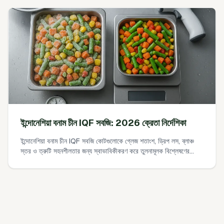
করুন, PVIF/OISA পরিদর্শন পরিকল্পনা করুন, এবং শুল্ক/IVA/DTA মূল্যায়ন
করুন।
ইন্দোনেশিয়া বনাম চীন IQF সবজি: 2026 ক্রেতা নির্দেশিকা
ইন্দোনেশিয়া বনাম চীন IQF সবজি কোটগুলোকে গ্লেজ শতাংশ, ড্রিপ লস, ব্লাঞ্চ
স্তর ও ত্রুটি সহনশীলতার জন্য স্বাভাবিকীকরণ করে তুলনামূলক বিশ্লেষণের
একটি ব্যবহারিক, সরল গাইড। এতে একটি সহজ ব্যবহারযোগ্য-ফলন খরচ সূত্র,
১০-মিনিটের ডিগ্লেজ ফিল্ড টেস্ট, এবং গ্লেজ সহনশীলতা লক করতে নমুনা PO
শব্দভান্ডার অন্তর্ভুক্ত আছে।