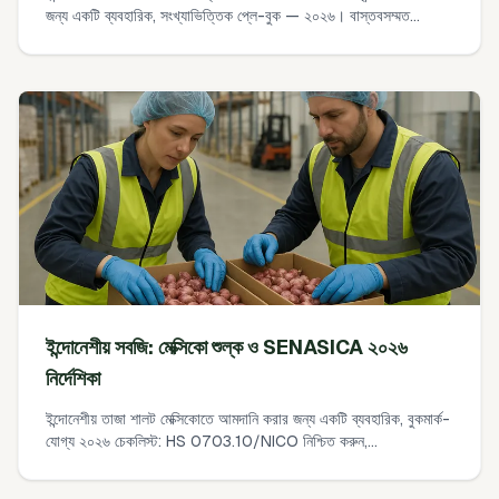
জন্য একটি ব্যবহারিক, সংখ্যাভিত্তিক প্লে-বুক — ২০২৬। বাস্তবসম্মত
MOQ, ফিল্মে ক্যাশ আটকে না রাখে এমন প্যাকেজিং পথ, প্যালেট ও কনটেইনার
গণিত, এবং একটি ৯০-দিনের পাইলট পরিকল্পনা যা আপনি বাস্তবে কার্যকর করতে
পারবেন।
ইন্দোনেশীয় সবজি: মেক্সিকো শুল্ক ও SENASICA ২০২৬
নির্দেশিকা
ইন্দোনেশীয় তাজা শালট মেক্সিকোতে আমদানি করার জন্য একটি ব্যবহারিক, বুকমার্ক-
যোগ্য ২০২৬ চেকলিস্ট: HS 0703.10/NICO নিশ্চিত করুন,
SENASICA-এর MCRFI-তে সঠিক requisitos পড়ুন, VUCEM-এ
PFI-এর জন্য আবেদন করুন, ফাইটোস্যানিটারী সার্টিফিকেটের শব্দাবলি প্রস্তুত