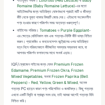
পাতাযুক্ত সবজি।
Loloroso (Red Lettuce)
বা
Baby
Romaine (Baby Romaine Lettuce)
-এর মতো
আইটেমগুলির জন্য অতিরিক্ত ঘোষণাগুলো প্রায়ই মাটি ও জীবন্ত
কীট থেকে মুক্ত থাকার বিষয়টি জোর দেয়। এইগুলো সংবেদনশীল
পণ্য হওয়ার কারণে পরিদর্শন সময় অত্যন্ত গুরুত্বপূর্ণ।
নাইটশেড পরিবার।
Tomatoes
ও
Purple Eggplant
-
এর ক্ষেত্রে বোটানিকাল নাম এবং গন্তব্য-নির্দিষ্ট কীট ভাষ্য নিশ্চিত
করুন। প্যাকেজিং ও কনডেনসেশন কন্ট্রোলের ওপর অতিরিক্ত
যত্ন নিলে পরিবহণকালে কীটজনিত সমস্যার সম্ভাবনা কমে, যা
আপনার পরিদর্শন ফলাফলের সাথে সংঘর্ষ এড়ায়।
IQF/ফ্রোজেন লাইনের জন্য যেমন
Premium Frozen
Edamame
,
Premium Frozen Okra
,
Frozen
Mixed Vegetables
, অথবা
Frozen Paprika (Bell
Peppers) - Red, Yellow, Green & Mixed
, অনেক
গন্তব্য PC ছাড়েন কারণ পণ্য পরিশোধিত ও জমাটবদ্ধ। কিছু গন্তব্য
এখনো একটি বিবৃতি বা স্বাস্থ্য সনদ চায়, তাই আমরা আগেই গন্তব্য বিধি
নিশ্চিত করি।