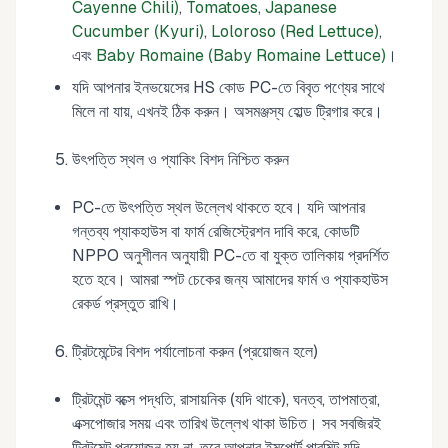
Cayenne Chili)
,
Tomatoes
,
Japanese
Cucumber (Kyuri)
,
Loloroso (Red Lettuce)
,
এবং
Baby Romaine (Baby Romaine Lettuce)
।
যদি আপনার ইনভয়েসের HS কোড PC-তে বিবৃত পণ্যের সাথে
মিলে না যায়, এখনই ঠিক করুন। অসমঞ্জস্য হোল্ড ট্রিগার করে।
উৎপত্তি স্থল ও প্যাকিং বিশদ নিশ্চিত করুন
PC-তে উৎপত্তি স্থল উল্লেখ থাকতে হবে। যদি আপনার
গন্তব্য প্যাকহাউস বা ফার্ম রেজিস্ট্রেশন দাবি করে, কোডটি
NPPO অনুশীলন অনুযায়ী PC-তে বা যুক্ত তালিকায় প্রদর্শিত
হতে হবে। আমরা স্পট চেকের জন্য আমাদের ফার্ম ও প্যাকহাউস
রেকর্ড প্রস্তুত রাখি।
ট্রিটমেন্টের বিশদ পর্যালোচনা করুন (প্রয়োজন হলে)
ট্রিটমেন্ট বক্সে পদ্ধতি, রাসায়নিক (যদি থাকে), ঘনত্ব, তাপমাত্রা,
এক্সপোজার সময় এবং তারিখ উল্লেখ থাকা উচিত। সব সবজিরই
ট্রিটমেন্ট প্রয়োজন হয় না, তবে আপনার ইমপোর্ট পারমিট যদি