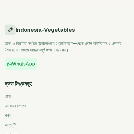
Indonesia-Vegetables
তাজা ও হিমায়িত সবজির ইন্দোনেশিয়ান রপ্তানিকারক—কোল্ড চেইন লজিস্টিকস ও টেকসই
উৎসায়নের মাধ্যমে সামঞ্জস্যপূর্ণ গুণমান সরবরাহ।
WhatsApp
দ্রুত লিঙ্কসমূহ
হোম
আমাদের সম্পর্কে
পণ্য
অন্তর্দৃষ্টি