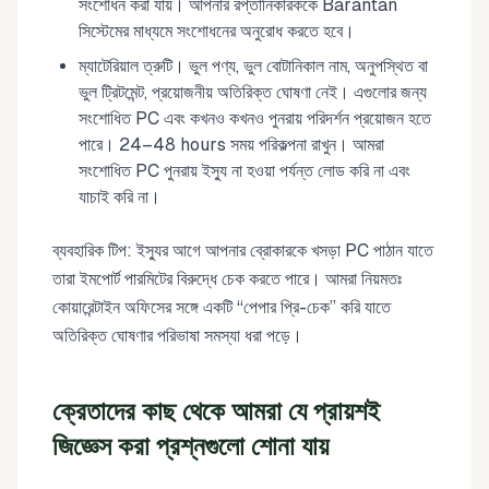
সংশোধন করা যায়। আপনার রপ্তানিকারককে Barantan
সিস্টেমের মাধ্যমে সংশোধনের অনুরোধ করতে হবে।
ম্যাটেরিয়াল ত্রুটি। ভুল পণ্য, ভুল বোটানিকাল নাম, অনুপস্থিত বা
ভুল ট্রিটমেন্ট, প্রয়োজনীয় অতিরিক্ত ঘোষণা নেই। এগুলোর জন্য
সংশোধিত PC এবং কখনও কখনও পুনরায় পরিদর্শন প্রয়োজন হতে
পারে। 24–48 hours সময় পরিকল্পনা রাখুন। আমরা
সংশোধিত PC পুনরায় ইস্যু না হওয়া পর্যন্ত লোড করি না এবং
যাচাই করি না।
ব্যবহারিক টিপ: ইস্যুর আগে আপনার ব্রোকারকে খসড়া PC পাঠান যাতে
তারা ইমপোর্ট পারমিটের বিরুদ্ধে চেক করতে পারে। আমরা নিয়মতঃ
কোয়ারেন্টাইন অফিসের সঙ্গে একটি “পেপার প্রি-চেক” করি যাতে
অতিরিক্ত ঘোষণার পরিভাষা সমস্যা ধরা পড়ে।
ক্রেতাদের কাছ থেকে আমরা যে প্রায়শই
জিজ্ঞেস করা প্রশ্নগুলো শোনা যায়