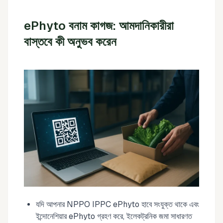
ePhyto বনাম কাগজ: আমদানিকারীরা
বাস্তবে কী অনুভব করেন
যদি আপনার NPPO IPPC ePhyto হাবে সংযুক্ত থাকে এবং
ইন্দোনেশিয়ার ePhyto গ্রহণ করে, ইলেকট্রনিক জমা সাধারণত