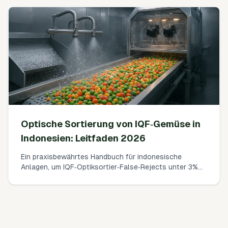
Antworten zu Zöllen, Ursprung, Transit über Singapur,
Zeitplänen und Japans Dokumentationsoptionen.
Optische Sortierung von IQF‑Gemüse in
Indonesien: Leitfaden 2026
Ein praxisbewährtes Handbuch für indonesische
Anlagen, um IQF‑Optiksortier‑False‑Rejects unter 3%
zu reduzieren, indem Oberflächenreif, Kondensation
und Singulation kontrolliert werden – ohne
Durchsatzverlust.