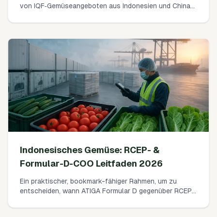
von IQF‑Gemüseangeboten aus Indonesien und China
durch Normalisierung für Glasuranteil, Auftropfverlust,
Blanchiergrad und Mängeltoleranz. Enthält eine
einfache Ausbeute‑Kostenformel, einen 10‑minütigen
Deglaze‑Feldtest und Musterformulierungen für den PO
zur Festlegung von Glasur‑Toleranzen.
Indonesisches Gemüse: RCEP- &
Formular-D-COO Leitfaden 2026
Ein praktischer, bookmark-fähiger Rahmen, um zu
entscheiden, wann ATIGA Formular D gegenüber RCEP
als Ursprungsnachweis für indonesisches
Frischgemüse im Jahr 2026 zu verwenden ist. Klare