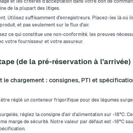
nnage et les critères d'acceptation dans votre bon de comman
ine de la plupart des litiges.
. Utilisez suffisamment d'enregistreurs. Placez-les là où ils
roduit, et pas seulement sur le flux d'air.
issez ce qui constitue une non-conformité, les preuves nécessa
 votre fournisseur et votre assureur.
ape (de la pré-réservation à l'arrivée)
t le chargement : consignes, PTI et spécificati
 être réglé un conteneur frigorifique pour des légumes surge
urgelés, réglez la consigne d'air d'alimentation sur -18°C. C
e marge de sécurité. Notre valeur par défaut est -18°C sauf
écification.