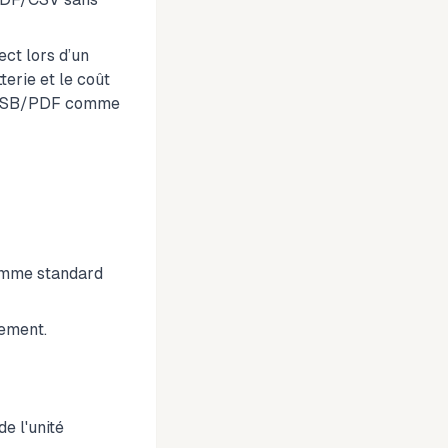
ect lors d’un
erie et le coût
ur USB/PDF comme
comme standard
gement.
e l'unité