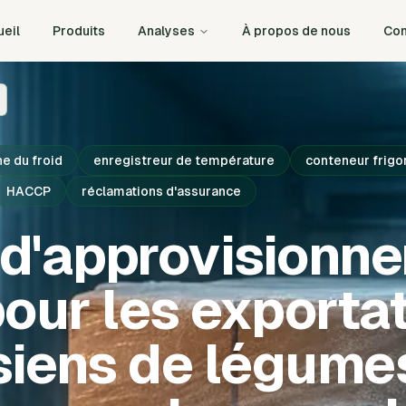
eil
Produits
Analyses
À propos de nous
Con
ne du froid
enregistreur de température
conteneur frigo
HACCP
réclamations d'assurance
 d'approvisionn
pour les exporta
siens de légume