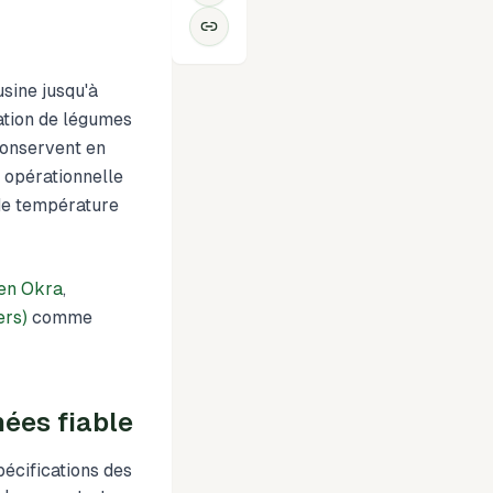
sine jusqu'à
tation de légumes
conservent en
e opérationnelle
de température
en Okra
,
ers)
comme
nées fiable
pécifications des