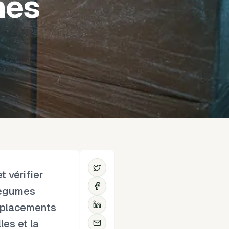
hés
t vérifier
légumes
t placements
les et la