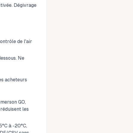
ctivée. Dégivrage
ntrôle de l'air
 dessous. Ne
es acheteurs
 Emerson GO,
réduisent les
,5°C à -20°C,
 PDF/CSV sans