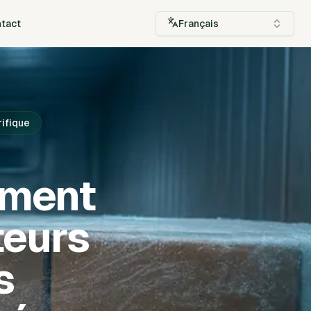
tact
Français
rifique
ement
teurs
s