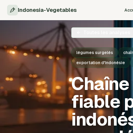
Indonesia-Vegetables
Accu
Toutes les analyses
légumes surgelés
chaî
exportation d'Indonésie
Chaîne
fiable 
indoné