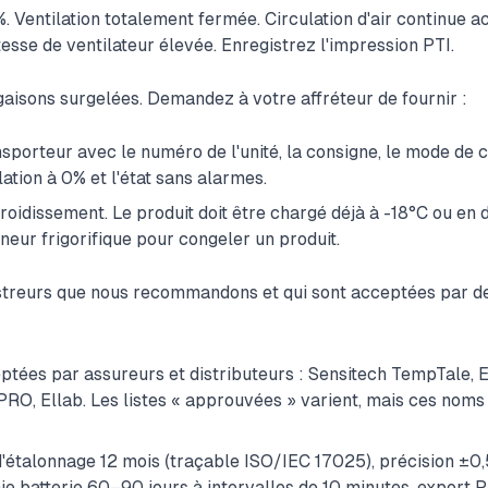
%. Ventilation totalement fermée. Circulation d'air continue a
tesse de ventilateur élevée. Enregistrez l'impression PTI.
isons surgelées. Demandez à votre affréteur de fournir :
sporteur avec le numéro de l'unité, la consigne, le mode de co
lation à 0% et l'état sans alarmes.
roidissement. Le produit doit être chargé déjà à -18°C ou en
eneur frigorifique pour congeler un produit.
istreurs que nous recommandons et qui sont acceptées par d
tées par assureurs et distributeurs : Sensitech TempTale,
RO, Ellab. Les listes « approuvées » varient, mais ces noms 
 d'étalonnage 12 mois (traçable ISO/IEC 17025), précision ±0
ie batterie 60–90 jours à intervalles de 10 minutes, export