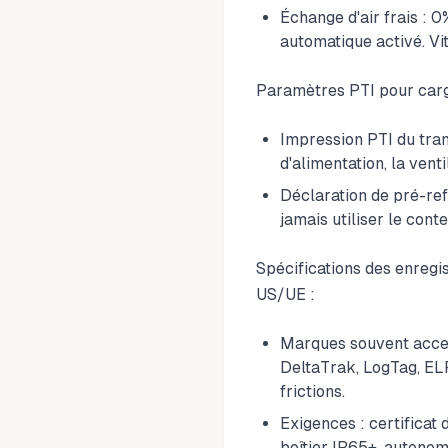
Échange d'air frais : 0
automatique activé. Vi
Paramètres PTI pour carga
Impression PTI du tran
d'alimentation, la venti
Déclaration de pré-ref
jamais utiliser le cont
Spécifications des enreg
US/UE :
Marques souvent accep
DeltaTrak, LogTag, ELP
frictions.
Exigences : certificat
boîtier IP65+, autonom