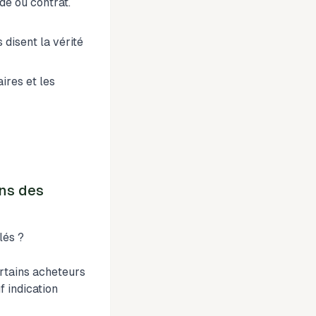
de ou contrat.
 disent la vérité
ires et les
ons des
lés ?
ertains acheteurs
 indication