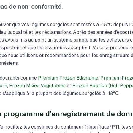
cas de non-conformité.
uver que vos légumes surgelés sont restés à -18°C depuis l'u
jeu la qualité et les réclamations. Après des années d'expor
ous avons mis au point un système simple que les acheteurs 
respectent et que les assureurs acceptent. Voici la procédur
que nous utilisons et recommandons pour les enregistreurs 
onésiens.
U courants comme
Premium Frozen Edamame
,
Premium Froz
orn
,
Frozen Mixed Vegetables
et
Frozen Paprika (Bell Pepp
 s'applique à la plupart des légumes surgelés à -18°C.
’un programme d’enregistrement de don
errouillez les consignes du conteneur frigorifique/PTI, les s