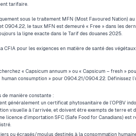
ent tarifaire.
piquement sous le traitement MFN (Most Favoured Nation) au
t 0904.22, le taux MFN est demeuré « Free » dans les derni
toujours la ligne exacte dans le Tarif des douanes 2025.
 la CFIA pour les exigences en matière de santé des végétaux 
echerchez « Capsicum annuum » ou « Capsicum – fresh » pou
r human consumption » pour 0904.21/0904.22. Définissez l’o
 de manière constante :
gent généralement un certificat phytosanitaire de l’OPBV ind
ion visuelle à l’arrivée, et doivent être exempts de terre et
Une licence d’importation SFC (Safe Food for Canadians) est 
istré.
iers ou écrasés/moulus destinés à la consommation humaine