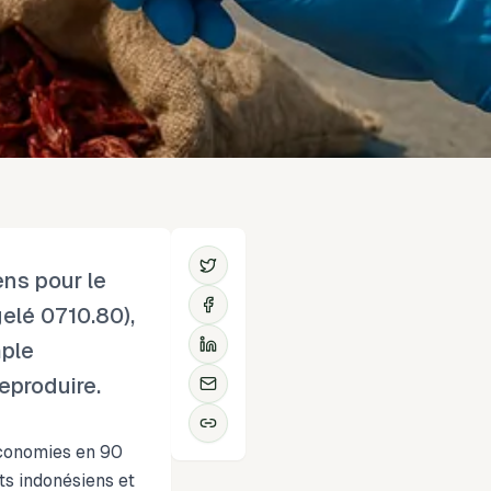
ens pour le
elé 0710.80),
mple
eproduire.
économies en 90
ts indonésiens et