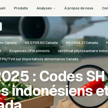
eil
Produits
Analyses
À propos de nous
Con
ens Canada
HS 0709.60 Canada
HS 0904.21 Canada
H
5
Exigences CFIA piments
certificat phytosanitaire Ind
TPS/TVH sur importations alimentaires Canada
2025 : Codes SH
 indonésiens et
ada