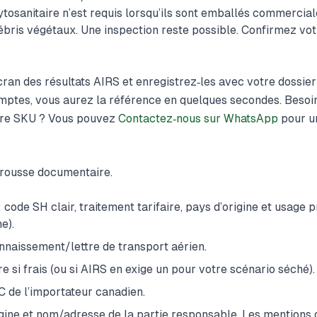
ytosanitaire n’est requis lorsqu’ils sont emballés commercia
ébris végétaux. Une inspection reste possible. Confirmez vot
cran des résultats AIRS et enregistrez‑les avec votre dossier 
ptes, vous aurez la référence en quelques secondes. Besoin
tre SKU ? Vous pouvez
Contactez‑nous sur WhatsApp
pour un
trousse documentaire.
code SH clair, traitement tarifaire, pays d’origine et usage 
e).
onnaissement/lettre de transport aérien.
re si frais (ou si AIRS en exige un pour votre scénario séché).
 de l’importateur canadien.
igine et nom/adresse de la partie responsable. Les mentions 