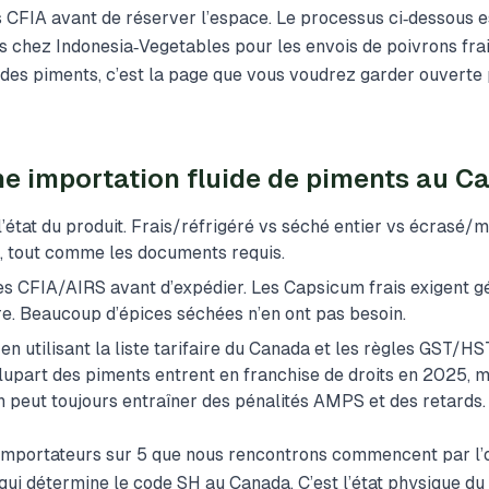
 CFIA avant de réserver l’espace. Le processus ci‑dessous 
s chez Indonesia‑Vegetables pour les envois de poivrons frai
des piments, c’est la page que vous voudrez garder ouverte
une importation fluide de piments au 
l’état du produit. Frais/réfrigéré vs séché entier vs écrasé/m
, tout comme les documents requis.
es CFIA/AIRS avant d’expédier. Les Capsicum frais exigent 
ire. Beaucoup d’épices séchées n’en ont pas besoin.
s en utilisant la liste tarifaire du Canada et les règles GST/H
lupart des piments entrent en franchise de droits en 2025, 
n peut toujours entraîner des pénalités AMPS et des retards.
 3 importateurs sur 5 que nous rencontrons commencent par l’o
 qui détermine le code SH au Canada. C’est l’état physique du 