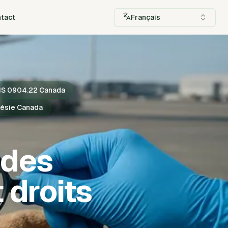
tact
Français
S 0904.22 Canada
onésie Canada
 des
 droits