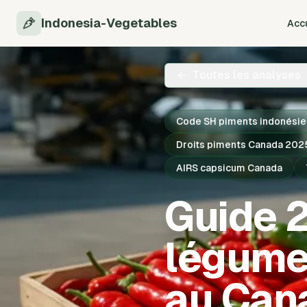
Indonesia-Vegetables
Accu
Toutes les analyses
Code SH piments indonési
Droits piments Canada 202
AIRS capsicum Canada
Guide 
légumes
au Can