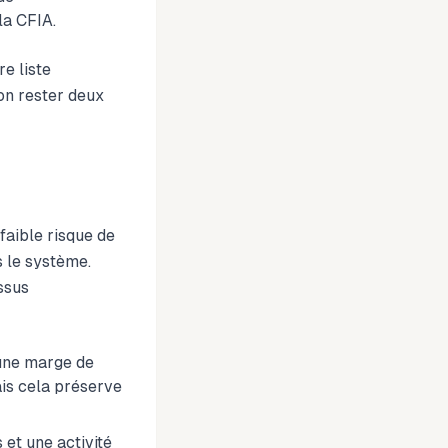
la CFIA.
re liste
on rester deux
aible risque de
s le système.
ssus
 une marge de
ais cela préserve
 et une activité