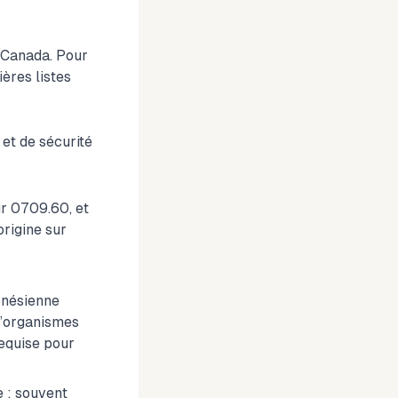
 Canada. Pour
ères listes
et de sécurité
r 0709.60, et
rigine sur
onésienne
 d’organismes
requise pour
 : souvent