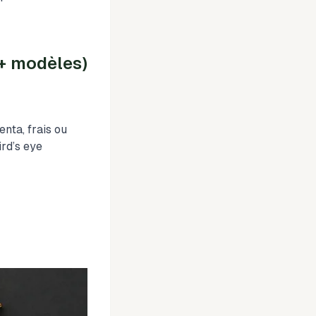
 + modèles)
nta, frais ou
ird’s eye