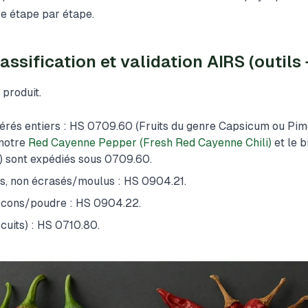
e étape par étape.
assification et validation AIRS (outils
u produit.
gérés entiers : HS 0709.60 (Fruits du genre Capsicum ou Pime
 notre
Red Cayenne Pepper (Fresh Red Cayenne Chili)
et le b
) sont expédiés sous 0709.60.
rs, non écrasés/moulus : HS 0904.21.
locons/poudre : HS 0904.22.
cuits) : HS 0710.80.