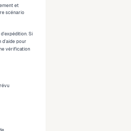
lement et
re scénario
d’expédition. Si
 d’aide pour
e vérification
prévu
de