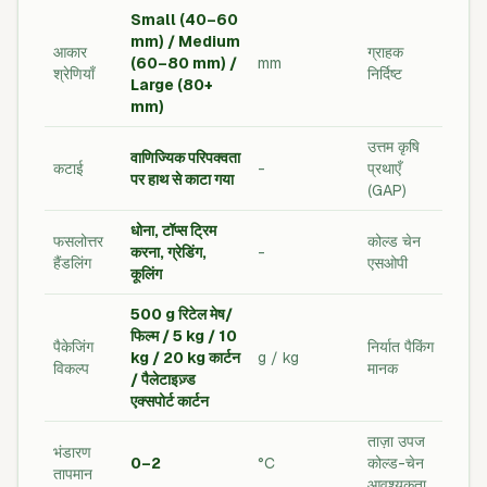
Small (40–60
mm) / Medium
आकार
ग्राहक
(60–80 mm) /
mm
श्रेणियाँ
निर्दिष्ट
Large (80+
mm)
उत्तम कृषि
वाणिज्यिक परिपक्वता
कटाई
-
प्रथाएँ
पर हाथ से काटा गया
(GAP)
धोना, टॉप्स ट्रिम
फसलोत्तर
कोल्ड चेन
करना, ग्रेडिंग,
-
हैंडलिंग
एसओपी
कूलिंग
500 g रिटेल मेष/
फिल्म / 5 kg / 10
पैकेजिंग
निर्यात पैकिंग
kg / 20 kg कार्टन
g / kg
विकल्प
मानक
/ पैलेटाइज़्ड
एक्सपोर्ट कार्टन
ताज़ा उपज
भंडारण
0–2
°C
कोल्ड-चेन
तापमान
आवश्यकता