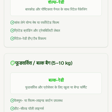
शेल्फ-रेडी
बारकोड और पौष्टिकता पैनल के साथ रिटेल पैकेजिंग
सांस लेने योग्य मेष या पर्फोरेटेड फिल्म
प्रिंटेड ब्रांडिंग और ट्रेसबिलिटी लेबल
रिटेल-रेडी हैंग/टैब विकल्प
फूडसर्विस / बल्क बैग (5–10 kg)
बल्क-रेडी
फूडसर्विस और प्रोसेसर के लिए खुला या बैग्ड फॉर्मैट
वैक्यूम- या फिल्म-लाइन्ड कार्टन उपलब्ध
हीट-सील्ड पॉली लाइनर्स