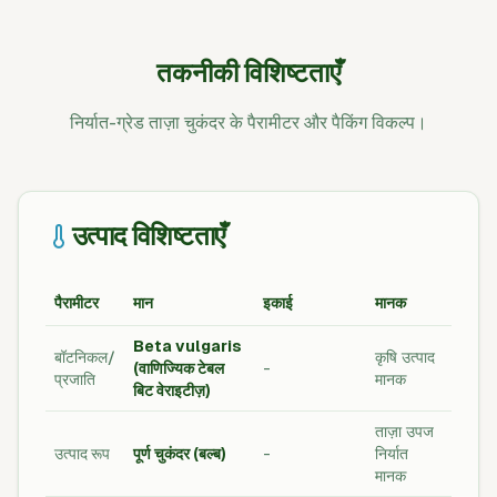
तकनीकी विशिष्टताएँ
निर्यात-ग्रेड ताज़ा चुकंदर के पैरामीटर और पैकिंग विकल्प।
उत्पाद विशिष्टताएँ
पैरामीटर
मान
इकाई
मानक
Beta vulgaris
बॉटनिकल/
कृषि उत्पाद
(वाणिज्यिक टेबल
-
प्रजाति
मानक
बिट वेराइटीज़)
ताज़ा उपज
उत्पाद रूप
पूर्ण चुकंदर (बल्ब)
-
निर्यात
मानक