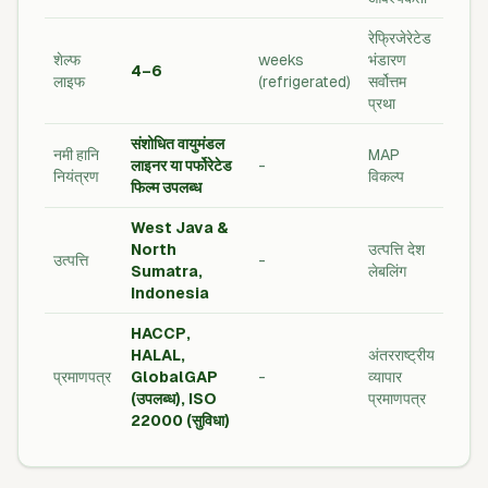
रेफ्रिजेरेटेड
शेल्फ
weeks
भंडारण
4–6
लाइफ
(refrigerated)
सर्वोत्तम
प्रथा
संशोधित वायुमंडल
नमी हानि
MAP
लाइनर या पर्फोरेटेड
-
नियंत्रण
विकल्प
फिल्म उपलब्ध
West Java &
North
उत्पत्ति देश
उत्पत्ति
-
Sumatra,
लेबलिंग
Indonesia
HACCP,
HALAL,
अंतरराष्ट्रीय
प्रमाणपत्र
GlobalGAP
-
व्यापार
(उपलब्ध), ISO
प्रमाणपत्र
22000 (सुविधा)