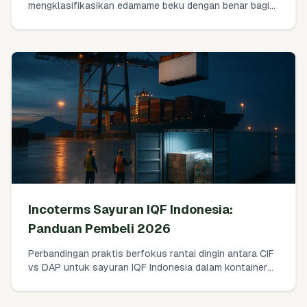
mengklasifikasikan edamame beku dengan benar bagi
China, memverifikasi tarif MFN vs RCEP 2026,
menghitung bea + PPN, dan memenuhi persyaratan
GACC tanpa kejutan.
Incoterms Sayuran IQF Indonesia:
Panduan Pembeli 2026
Perbandingan praktis berfokus rantai dingin antara CIF
vs DAP untuk sayuran IQF Indonesia dalam kontainer
reefer. Siapa yang membayar apa, di mana risiko
berpindah, bagaimana asuransi benar-benar bekerja,