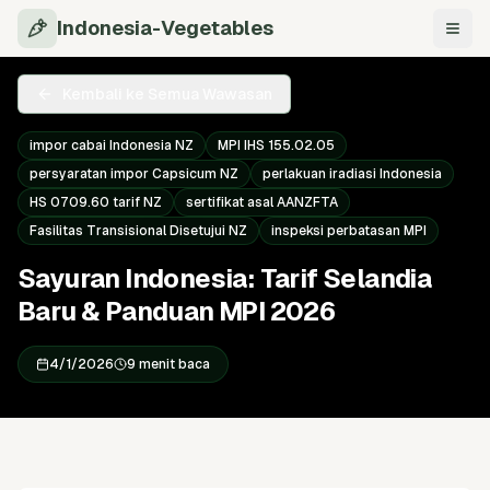
Indonesia-Vegetables
Navi
Kembali ke Semua Wawasan
impor cabai Indonesia NZ
MPI IHS 155.02.05
persyaratan impor Capsicum NZ
perlakuan iradiasi Indonesia
HS 0709.60 tarif NZ
sertifikat asal AANZFTA
Fasilitas Transisional Disetujui NZ
inspeksi perbatasan MPI
Sayuran Indonesia: Tarif Selandia
Baru & Panduan MPI 2026
4/1/2026
9 menit baca