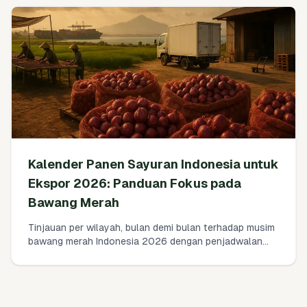
dan lembar kerja landed-cost sederhana yang dapat
Anda gunakan hari ini.
Kalender Panen Sayuran Indonesia untuk
Ekspor 2026: Panduan Fokus pada
Bawang Merah
Tinjauan per wilayah, bulan demi bulan terhadap musim
bawang merah Indonesia 2026 dengan penjadwalan
ekspor nyata, target curing, dan jendela pengiriman ke
pasar terdekat. Disusun dari pengalaman bertahun-
tahun di Brebes, Cirebon, Jawa Timur, dan Bima.