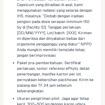
Capsicum yang diiradiasi di asal, kami
menggunakan redaksi yang selaras dengan
IHS, misalnya: "Diobati dengan iradiasi
pengion pada dosis serapan minimum 150
Gy di [facility ID]. Tanggal perlakuan:
[DD/MM/YYYY]. Lot/batch: [XXX]. Kiriman
ini diperiksa dan dinyatakan bebas dari
organisme pengganggu yang diatur." NPPO
Anda mungkin memiliki template tetap;
jangan berimprovisasi.
Paket pra-pemberitahuan: Sertifikat
perlakuan, nomor referensi ePhyto, detail
penerbangan, manifes karton per lot,
pernyataan kebersihan packhouse. Kirim ke
pialang dan TF 24 jam sebelum
keberangkatan.
Ukuran pengiriman pilot: Jaga agar tetap
kecil. 300–500 kg dengan kargo udara