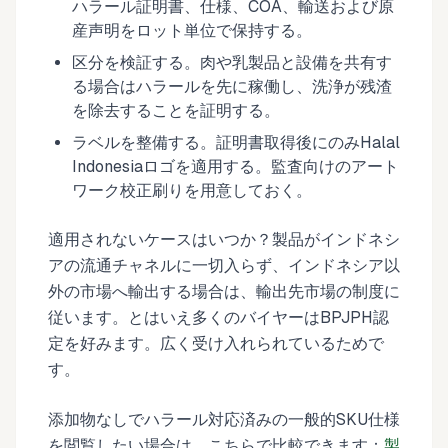
ハラール証明書、仕様、COA、輸送および原
産声明をロット単位で保持する。
区分を検証する。肉や乳製品と設備を共有す
る場合はハラールを先に稼働し、洗浄が残渣
を除去することを証明する。
ラベルを整備する。証明書取得後にのみHalal
Indonesiaロゴを適用する。監査向けのアート
ワーク校正刷りを用意しておく。
適用されないケースはいつか？製品がインドネシ
アの流通チャネルに一切入らず、インドネシア以
外の市場へ輸出する場合は、輸出先市場の制度に
従います。とはいえ多くのバイヤーはBPJPH認
定を好みます。広く受け入れられているためで
す。
添加物なしでハラール対応済みの一般的SKU仕様
を閲覧したい場合は、こちらで比較できます：
製