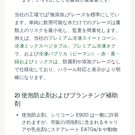
当社の工場では「無添加」グレーズを標準にしてい
ます。単純に飲用可能な水だけでのグレーズは書
類上のリスクを最小化し、監査を簡素化します。
例えば、当社の
プレミアム冷凍スイートコーン
、
冷凍ミックスベジタブル
、
プレミアム冷凍オク
ラ
、および
冷凍パプリカ（ピーマン） - 赤・黄・
緑およびミックス
は、防腐剤や添加グレーズなし
で仕様化しており、ハラール対応と表示がより明
確になります。
2) 使泡防止剤およびブランチング補助
剤
使泡防止剤。シリコーン E900 は一般に許容
されますが、市販の消泡剤に含まれるキャリ
アや乳化剤にステアレート E470a/b や動物