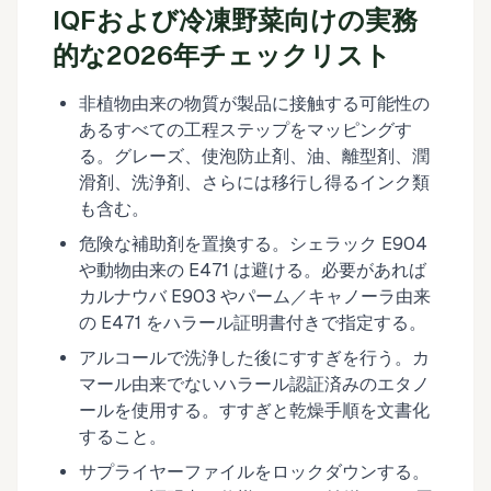
IQFおよび冷凍野菜向けの実務
的な2026年チェックリスト
非植物由来の物質が製品に接触する可能性の
あるすべての工程ステップをマッピングす
る。グレーズ、使泡防止剤、油、離型剤、潤
滑剤、洗浄剤、さらには移行し得るインク類
も含む。
危険な補助剤を置換する。シェラック E904
や動物由来の E471 は避ける。必要があれば
カルナウバ E903 やパーム／キャノーラ由来
の E471 をハラール証明書付きで指定する。
アルコールで洗浄した後にすすぎを行う。カ
マール由来でないハラール認証済みのエタノ
ールを使用する。すすぎと乾燥手順を文書化
すること。
サプライヤーファイルをロックダウンする。