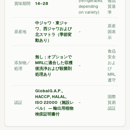
(refrigerated,
後品
賞味期間
14–28
depending
質基
on variety)
準
中ジャワ・東ジャ
原産
ワ、西ジャワおよび
原産地
-
国表
北スマトラ（季節変
示
動あり）
食品
無し；オプションで
安全
添加物／
MRLに適合した収穫
およ
-
処理
後洗浄および殺菌剤
び
処理あり
MRL
遵守
GlobalG.A.P.,
HACCP, HALAL,
国際
認証
ISO 22000（施設レ
-
貿易
ベル） — 輸出用植物
認証
検疫証明書付