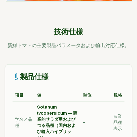
技術仕様
新鮮トマトの主要製品パラメータおよび輸出対応仕様。
製品仕様
項目
値
単位
規格
Solanum
lycopersicum — 商
農業
学名／品
業的サラダ用および
-
品種
種
つる品種（国内およ
表示
び輸入ハイブリッ