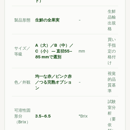
ド）
生鮮
品輸
製品形態
生鮮の全果実
-
出規
格
買い
A（大）／B（中）／
手指
サイズ／
C（小） — 直径55–
mm
定の
等級
85 mmで選別
格付
け
視覚
均一な赤／ピンク赤
的品
色／外観
／つる完熟オプショ
-
質基
ン
準
試験
室分
可溶性固
析
形分
3.5–6.5
°Brix
（要
（Brix）
依