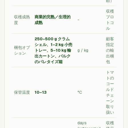
頼）
収穫
収穫成熟
商業的完熟／生理的
プロ
-
度
成熟
トコ
ル
250–500 g クラム
顧客
シェル、1–2 kg 小売
指定
梱包オプ
トレー、5–10 kg 輸
g / kg
の輸
ション
出カートン、バルク
出梱
のパレタイズ箱
包
トマ
トの
コー
ルド
保管温度
10–13
°C
チェ
ーン
取り
扱い
days
収穫