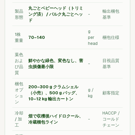
丸ごとベビーヘッド（トリミ
製品
輸出梱包
ング済） / バルク丸ごとヘッ
-
形態
基準
ド
g
1株
70–140
per
梱包仕様
重量
head
葉色
およ
鮮やかな緑色、変色なし、害
目視品質
-
び品
虫損傷最小限
基準
質
梱包
200–300 g クラムシェル
オプ
g /
（小売）、500 g バッグ、
顧客指定
ショ
kg
10–12 kg 輸出カートン
ン
冷却
HACCP /
畑で収穫後ハイドロクール、
/ 加
-
コールド
冷蔵梱包ライン
工
チェーン