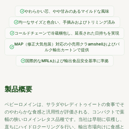
やわらかい芯、やや甘みのあるマイルドな風味
均一なサイズと色合い、手摘みおよびトリミング済み
コールドチェーンで冷蔵梱包し、延長された日持ちを実現
MAP（修正大気包装）対応の小売用クラamshellおよびバ
ルク輸出カートンで提供
国際的なMRLsおよび輸出食品安全基準に準拠
製品概要
ベビーロメインは、サラダやレディトゥイートの食事でそ
のやわらかな食感と汎用性が評価される、コンパクトで葉
幅の狭いロメインレタス品種です。当社は早朝に収穫し、
直ちにハイドロクーリングを行い、輸出市場向けに食感と