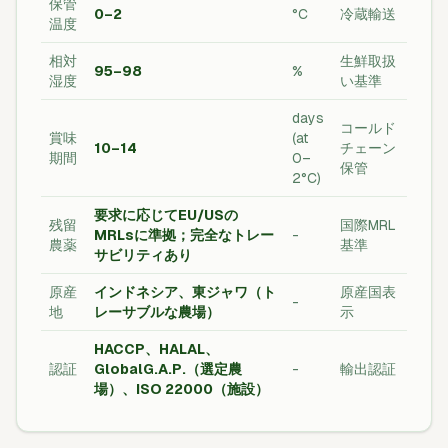
保管
0–2
°C
冷蔵輸送
温度
相対
生鮮取扱
95–98
%
湿度
い基準
days
コールド
賞味
(at
10–14
チェーン
期間
0–
保管
2°C)
要求に応じてEU/USの
残留
国際MRL
MRLsに準拠；完全なトレー
-
農薬
基準
サビリティあり
原産
インドネシア、東ジャワ（ト
原産国表
-
地
レーサブルな農場）
示
HACCP、HALAL、
認証
GlobalG.A.P.（選定農
-
輸出認証
場）、ISO 22000（施設）