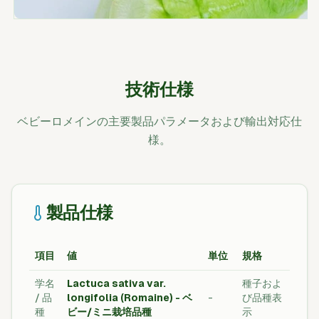
技術仕様
ベビーロメインの主要製品パラメータおよび輸出対応仕
様。
製品仕様
項目
値
単位
規格
学名
Lactuca sativa var.
種子およ
/ 品
longifolia (Romaine) - ベ
-
び品種表
種
ビー/ミニ栽培品種
示