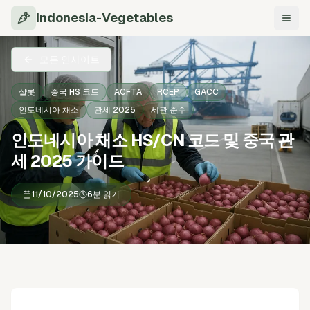
Indonesia-Vegetables
탐색
모든 인사이트
샬롯
중국 HS 코드
ACFTA
RCEP
GACC
인도네시아 채소
관세 2025
세관 준수
인도네시아 채소 HS/CN 코드 및 중국 관
세 2025 가이드
11/10/2025
6분 읽기