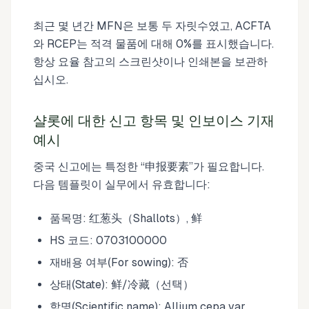
최근 몇 년간 MFN은 보통 두 자릿수였고, ACFTA
와 RCEP는 적격 물품에 대해 0%를 표시했습니다.
항상 요율 참고의 스크린샷이나 인쇄본을 보관하
십시오.
샬롯에 대한 신고 항목 및 인보이스 기재
예시
중국 신고에는 특정한 “申报要素”가 필요합니다.
다음 템플릿이 실무에서 유효합니다:
품목명: 红葱头（Shallots）, 鲜
HS 코드: 0703100000
재배용 여부(For sowing): 否
상태(State): 鲜/冷藏（선택）
학명(Scientific name): Allium cepa var.