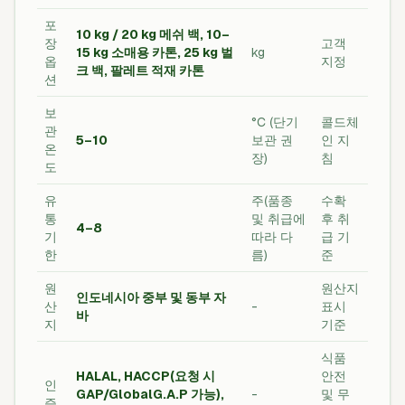
포
10 kg / 20 kg 메쉬 백, 10–
장
고객
15 kg 소매용 카톤, 25 kg 벌
kg
옵
지정
크 백, 팔레트 적재 카톤
션
보
°C (단기
콜드체
관
5–10
보관 권
인 지
온
장)
침
도
유
주(품종
수확
통
및 취급에
후 취
4–8
기
따라 다
급 기
한
름)
준
원
원산지
인도네시아 중부 및 동부 자
산
-
표시
바
지
기준
식품
HALAL, HACCP(요청 시
안전
인
GAP/GlobalG.A.P 가능),
-
및 무
증