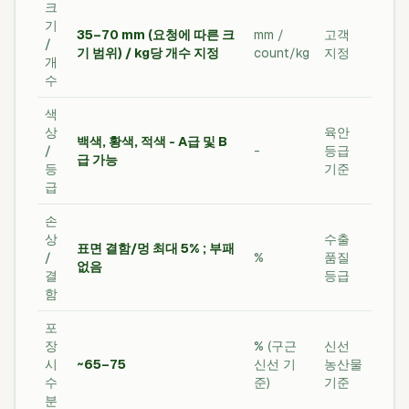
크
기
35–70 mm (요청에 따른 크
mm /
고객
/
기 범위) / kg당 개수 지정
count/kg
지정
개
수
색
상
육안
백색, 황색, 적색 - A급 및 B
/
-
등급
급 가능
등
기준
급
손
상
수출
표면 결함/멍 최대 5% ; 부패
/
%
품질
없음
결
등급
함
포
장
% (구근
신선
시
~65–75
신선 기
농산물
수
준)
기준
분