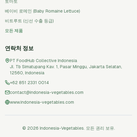
토마토
베이비 로메인 (Baby Romaine Lettuce)
비트루트 (신선 수출 등급)
모든 제품
연락처 정보
PT FoodHub Collective Indonesia
Jl. Tb Simatupang Kav. 1, Pasar Minggu
,
Jakarta Selatan
,
12560
,
Indonesia
+62 851 2331 0014
contact@indonesia-vegetables.com
www.indonesia-vegetables.com
© 2026 Indonesia-Vegetables. 모든 권리 보유.