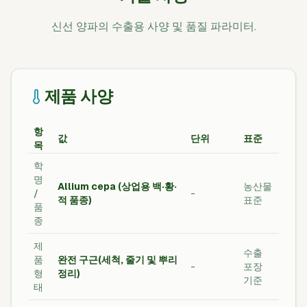
신선 양파의 수출용 사양 및 품질 파라미터.
제품 사양
항
값
단위
표준
목
학
명
Allium cepa (상업용 백·황·
농산물
/
-
적 품종)
표준
품
종
제
수출
품
완전 구근(세척, 줄기 및 뿌리
-
포장
형
정리)
기준
태