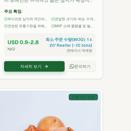
비 로메인은 아삭하고 좁은 심지가 특징이며
은은한 맛과 우수한 저장성을 갖추었고 콜드
주요 특징:
체인 관리를 통해 우수한 품질을 유지합니다.
부드러운 심지와 약간의
균일한 크기와 색상, 수작
신선 컷 가공업체, 슈퍼마켓, 푸드서비스 및
단맛이 있는 온화한 풍미
업 수확 및 다듬기
연장된 유통기한을 위해
MAP 소매 클램쉘 및 벌크
즉석 샐러드 제조업체에 적합합니다. 동자바
냉장 상태로 포장 및 콜드
수출 카톤 선택 가능
파트너 농장에서 공급되며 엄격한 수확 후 냉
체인 취급
최소 주문 수량(MOQ): 1 x
USD 0.9-2.8
각 및 위생 절차 하에 취급됩니다.
20' Reefer (~10 tons)
kg당
컨테이너 적재량
자세히 보기
문의하기
수출 준비 완료