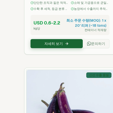
단단한 조직과 짙은 적적
소매 및 가공용으로 균일
여 세척, 등급 분류 후 냉장 보관하여 국제 배
색-자주색 색상
한 크기와 깨끗한 외관
수확 후 세척, 등급 분류 및
농장에서 수출까지 추적
송 중 품질을 보존합니다.
냉각 처리
가능한 공급망
최소 주문 수량(MOQ): 1 x
USD 0.6-2.2
20' 리퍼 (~18 tons)
kg당
컨테이너 적재량
자세히 보기
문의하기
신선 수출 품질