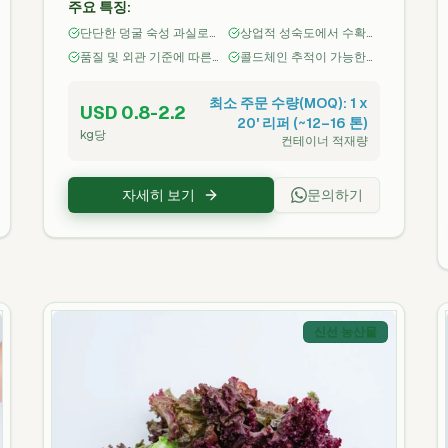
주요 특징:
터 항구까지의 완전한 추적 가능성을 위해 선
단단한 덩굴 숙성 과실로
상업적 성숙도에서 수확하
별됩니다. 소매, 도매 및 식품 서비스 고객에
균일한 색상 및 크기
여 최적의 유통기한 확보
품질 및 외관 기준에 따른
콜드체인 추적이 가능한
게 냉장 및 팔레타이즈 형태로 공급되며 신선
선별 및 등급화
상태로 냉장 포장
소비, 소스 가공 또는 소매 포장 형태에 적합
최소 주문 수량(MOQ): 1 x
USD 0.8-2.2
합니다.
20' 리퍼 (~12–16 톤)
kg당
컨테이너 적재량
자세히 보기
문의하기
신선 농산물