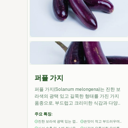
퍼플 가지
퍼플 가지(Solanum melongena)는 진한 보
라색의 광택 있고 길쭉한 형태를 가진 가지
품종으로, 부드럽고 크리미한 식감과 다양한
요리에 적합한 점이 특징입니다. 그릴, 로스
주요 특징:
트, 튀김 또는 스튜용으로 이상적이며, 신선
진한 보라색 광택 있는 껍
쓴맛이 적고 부드러우며
소매 및 식음료 채널에 적합한 외관과 일관된
질과 길쭉한 과형
크리미한 과육