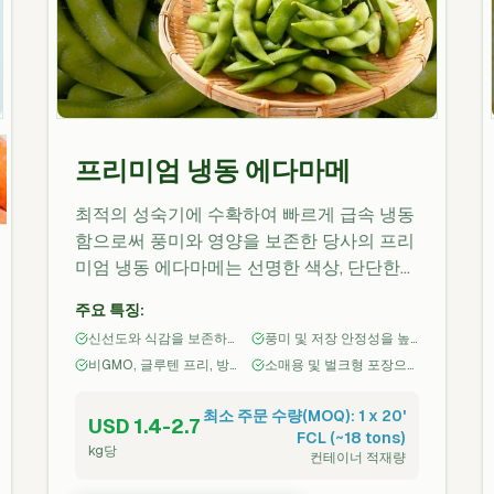
프리미엄 냉동 에다마메
최적의 성숙기에 수확하여 빠르게 급속 냉동
함으로써 풍미와 영양을 보존한 당사의 프리
미엄 냉동 에다마메는 선명한 색상, 단단한
식감 및 높은 식물성 단백질을 제공합니다.
주요 특징:
가볍게 블랜칭되어 소매, 푸드서비스 및 산업
신선도와 식감을 보존하는
풍미 및 저장 안정성을 높
용 적용을 위해 즉시 사용 가능하도록 준비되
급속 냉동(Flash-
이기 위한 경미한 블랜칭
비GMO, 글루텐 프리, 방부
소매용 및 벌크형 포장으
어 있습니다. 비GMO, 인공 방부제 무첨가이
freezing)
처리
제 무첨가
로 제공
며 인도네시아의 엄격한 식품안전 기준 하에
최소 주문 수량(MOQ): 1 x 20'
USD 1.4-2.7
생산됩니다.
FCL (~18 tons)
kg당
컨테이너 적재량