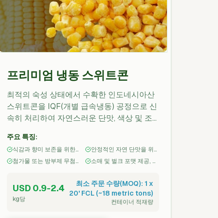
프리미엄 냉동 스위트콘
최적의 숙성 상태에서 수확한 인도네시아산
스위트콘을 IQF(개별 급속냉동) 공정으로 신
속히 처리하여 자연스러운 단맛, 색상 및 조
직감을 보존한 제품입니다. 수확 직후 블랜칭
주요 특징:
및 급속 냉동 처리하여 일관된 품질을 유지합
식감과 향미 보존을 위한
안정적인 자연 단맛을 위
니다. 소매, 급식 및 산업용 적용에 적합하며,
IQF(개별 급속냉동)
한 최적 숙도에서 수확
첨가물 또는 방부제 무첨
소매 및 벌크 포맷 제공, 프
방부제 무첨가, 비유전자변형(Non-GMO)이
가 — 100% 순수 옥수수
라이빗 라벨 옵션 가능
며 수출용으로 인정된 식품안전 기준에 따라
최소 주문 수량(MOQ): 1 x
USD 0.9-2.4
생산됩니다.
20' FCL (~18 metric tons)
kg당
컨테이너 적재량