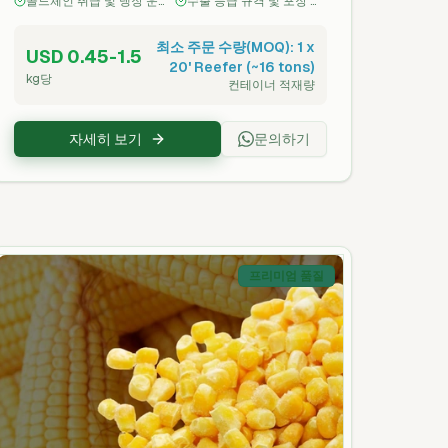
콜드체인 취급 및 냉장 운
수출 등급 규격 및 포장 옵
시 제공하여 수출 준비가 완료됩니다.
송(0–4°C)
션 제공
최소 주문 수량(MOQ): 1 x
USD 0.45-1.5
20' Reefer (~16 tons)
kg당
컨테이너 적재량
자세히 보기
문의하기
프리미엄 품질