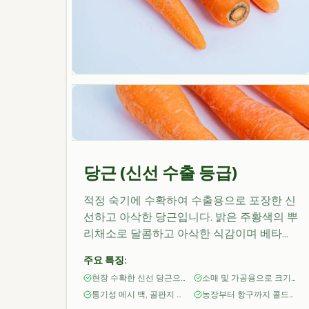
당근 (신선 수출 등급)
적정 숙기에 수확하여 수출용으로 포장한 신
선하고 아삭한 당근입니다. 밝은 주황색의 뿌
리채소로 달콤하고 아삭한 식감이며 베타카
로틴과 비타민이 풍부합니다. 도매, 소매, 외
주요 특징:
식 및 가공 시장을 위한 수출 등급 포장으로
현장 수확한 신선 당근으
소매 및 가공용으로 크기
공급되며, 인도네시아 재배지에서 원산지 추
로 색상과 조직이 균일함
및 품질별 등급 분류
통기성 메시 백, 골판지 박
농장부터 항구까지 콜드체
적성과 품질 관리를 통해 조달됩니다.
스 또는 소비자용 소매 파
인 처리(권장 온도 0–2°C)