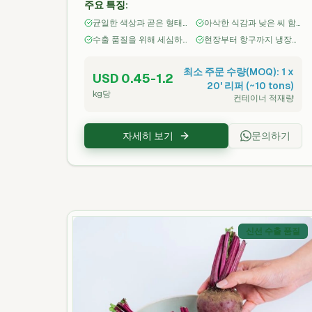
주요 특징:
속 냉장 체계로 포장 및 관리됩니다. 샐러드,
균일한 색상과 곧은 형태
아삭한 식감과 낮은 씨 함
초밥, 절임, 신선 절단 가공에 이상적입니다.
의 얇은 진녹색 껍질
량의 은은하고 약간 단맛
수출 품질을 위해 세심하
현장부터 항구까지 냉장
게 수확·수작업 등급 선별
체인으로 신선도 보존
최소 주문 수량(MOQ): 1 x
USD 0.45-1.2
20' 리퍼 (~10 tons)
kg당
컨테이너 적재량
자세히 보기
문의하기
신선 수출 품질