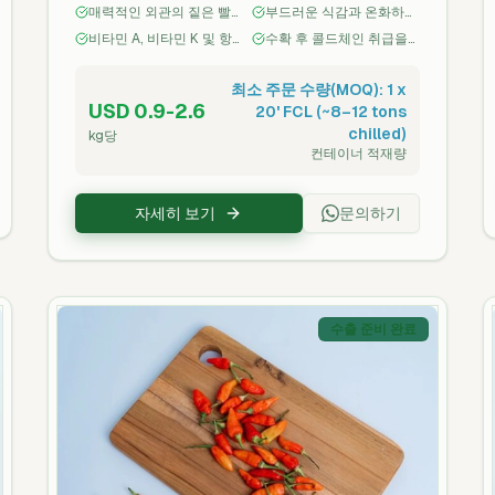
매력적인 외관의 짙은 빨
부드러운 식감과 온화하며
풍부하여 소매, 푸드서비스 및 가공 시장에
강/자주빛 잎
약간 매콤한 맛
비타민 A, 비타민 K 및 항
수확 후 콜드체인 취급을
시각적 매력과 영양을 제공합니다.
산화제 풍부
통해 신선하게 수확 및 포
장
최소 주문 수량(MOQ): 1 x
USD 0.9-2.6
20' FCL (~8–12 tons
chilled)
kg당
컨테이너 적재량
자세히 보기
문의하기
수출 준비 완료