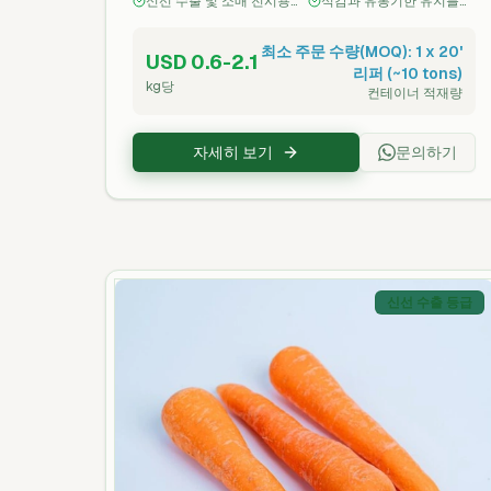
신선 수출 및 소매 전시용
식감과 유통기한 유지를
품질을 제공합니다. 수확 후 신선도와 단단
에 적합
위해 포장 및 냉각 처리
함, 색상을 보존하기 위해 즉시 포장 및 냉각
최소 주문 수량(MOQ): 1 x 20'
USD 0.6-2.1
처리하며, 당사의 퍼플 가지는 수출 준비가
리퍼 (~10 tons)
완료되어 농장부터 항구까지 추적 가능하게
kg당
컨테이너 적재량
관리됩니다.
자세히 보기
문의하기
신선 수출 등급