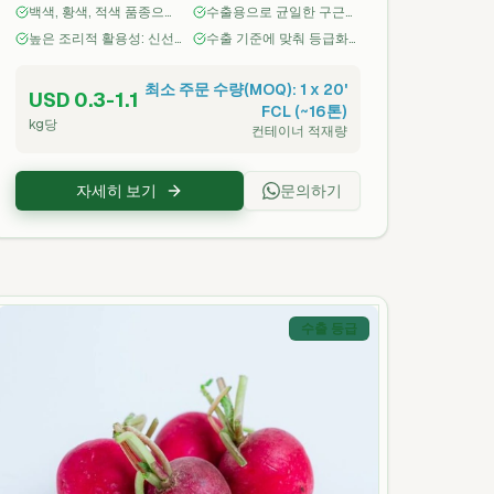
백색, 황색, 적색 품종으로
수출용으로 균일한 구근
다. 항산화제 및 비타민 C의 공급원인 영양
제공
크기 및 깨끗하고 건조한
높은 조리적 활용성: 신선
수출 기준에 맞춰 등급화
밀도가 높아 신선 시장, 가공, 수출 채널에 적
외피
시장 및 가공 등급
및 포장
합합니다.
최소 주문 수량(MOQ): 1 x 20'
USD 0.3-1.1
FCL (~16톤)
kg당
컨테이너 적재량
자세히 보기
문의하기
수출 등급