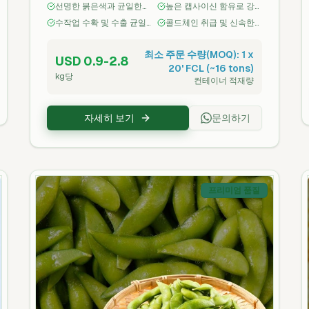
선명한 붉은색과 균일한
높은 캡사이신 함유로 강
가늘고 긴 형태
도(중상~상) — 일관된 매
수작업 수확 및 수출 균일
콜드체인 취급 및 신속한
운맛
성에 따른 등급 분류
수확 후 냉각
최소 주문 수량(MOQ): 1 x
USD 0.9-2.8
20' FCL (~16 tons)
kg당
컨테이너 적재량
자세히 보기
문의하기
프리미엄 품질