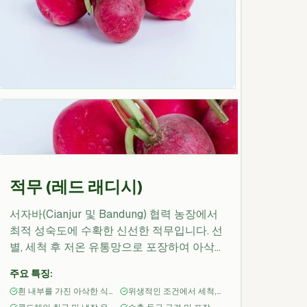
적무 (레드 래디시)
서자바(Cianjur 및 Bandung) 협력 농장에서
최적 성숙도에 수확한 신선한 적무입니다. 선
별, 세척 후 저온 유통망으로 포장하여 아삭
한 식감과 선명한 붉은 외피를 유지합니다.
주요 특징:
소매, 도매, 절단 가공업체 및 외식업체에 적
흰 내부를 가진 아삭한 식
위생적인 조건에서 세척,
합하며, 검역증명서 및 품질검사 자료는 요청
감과 선명한 붉은 외피
등급 분류 및 포장