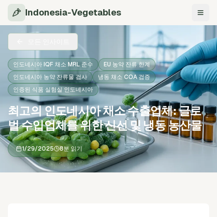
Indonesia-Vegetables
탐색
모든 인사이트
인도네시아 IQF 채소 MRL 준수
EU 농약 잔류 한계
인도네시아 농약 잔류물 검사
냉동 채소 COA 검증
인증된 식품 실험실 인도네시아
최고의 인도네시아 채소 수출업체: 글로
벌 수입업체를 위한 신선 및 냉동 농산물
1/29/2025
8분 읽기