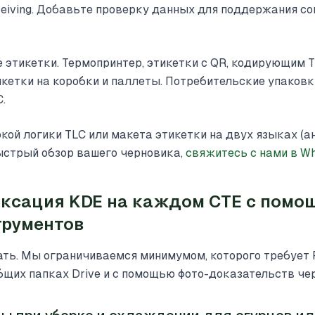
Receiving. Добавьте проверку данных для поддержания с
 этикетки. Термопринтер, этикетки с QR, кодирующим 
икетки на коробки и паллеты. Потребительские упаков
.
ой логики TLC или макета этикетки на двух языках (а
быстрый обзор вашего черновика,
свяжитесь с нами в W
иксация KDE на каждом CTE с помо
трументов
ать. Мы ограничиваемся минимумом, которого требует 
 общих папках Drive и с помощью фото-доказательств че