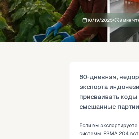
10/19/2025
9 мин чт
60‑дневная, недо
экспорта индонези
присваивать коды 
смешанные партии 
Если вы экспортируете
системы. FSMA 204 всту