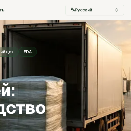
кты
Русский
ый цех
FDA
й:
дство