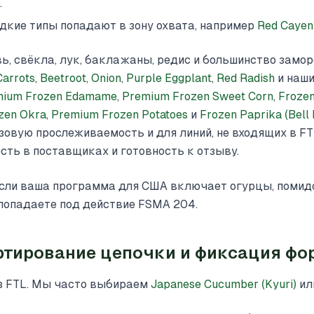
.
дкие типы попадают в зону охвата, например
Red Cayen
вь, свёкла, лук, баклажаны, редис и большинство замо
Carrots
,
Beetroot
,
Onion
,
Purple Eggplant
,
Red Radish
и наш
mium Frozen Edamame
,
Premium Frozen Sweet Corn
,
Frozen
zen Okra
,
Premium Frozen Potatoes
и
Frozen Paprika (Bell
овую прослеживаемость и для линий, не входящих в FT
сть в поставщиках и готовность к отзыву.
сли ваша программа для США включает огурцы, помид
 попадаете под действие FSMA 204.
артирование цепочки и фиксация фо
из FTL. Мы часто выбираем
Japanese Cucumber (Kyuri)
ил