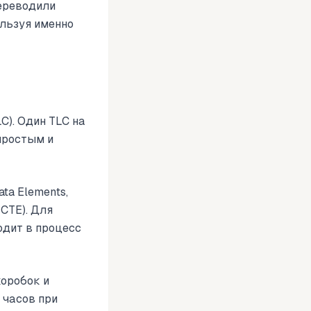
ереводили
ользуя именно
C). Один TLC на
простым и
ta Elements,
 CTE). Для
одит в процесс
коробок и
 часов при