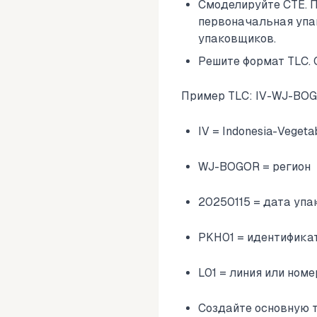
Смоделируйте CTE. П
первоначальная упак
упаковщиков.
Решите формат TLC.
Пример TLC: IV-WJ-BO
IV = Indonesia-Vegeta
WJ-BOGOR = регион
20250115 = дата упа
PKH01 = идентифика
L01 = линия или номе
Создайте основную та