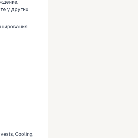
ждение,
те у других
анирования.
ests, Cooling,