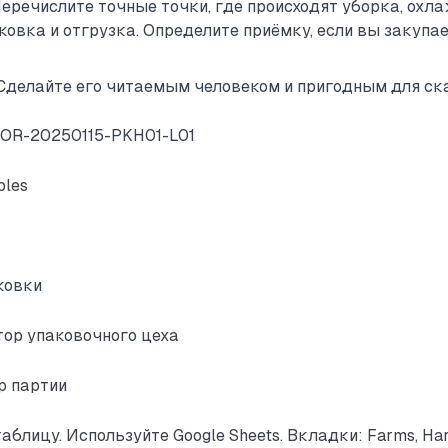
еречислите точные точки, где происходят уборка, охла
овка и отгрузка. Определите приёмку, если вы закупае
 Сделайте его читаемым человеком и пригодным для ск
GOR-20250115-PKH01-L01
bles
ковки
тор упаковочного цеха
р партии
блицу. Используйте Google Sheets. Вкладки: Farms, Harv