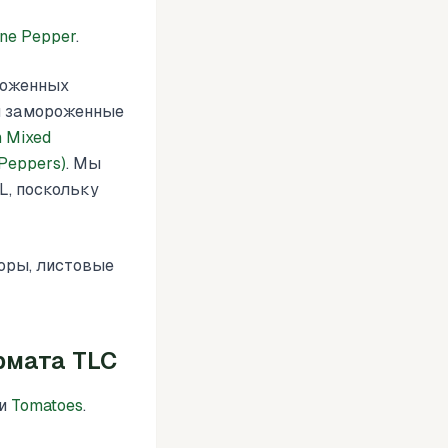
ne Pepper
.
роженных
и замороженные
 Mixed
 Peppers)
. Мы
L, поскольку
оры, листовые
рмата TLC
и
Tomatoes
.