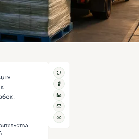
 для
ак
обок,
роительства
б