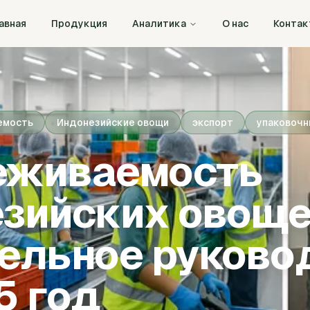
авная
Продукция
Аналитика
О нас
Конта
емость
Индонезийские овощи
экспорт
упаковочн
еживаемость
зийских овоще
ельное руково
5 год