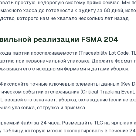
овать простую, недорогую систему прямо сейчас. Мы п
мажного хаоса до готовности к аудиту за 60 дней, исп
одство, которого нам не хватало несколько лет назад.
авильной реализации FSMA 204
ода партии прослеживаемости (Traceability Lot Code, TL
артию при первоначальной упаковке. Держите формат 
вязывая его с исходными фермами и датами уборки.
Фиксируйте точные ключевые элементы данных (Key Da
ческом событии отслеживания (Critical Tracking Event,
TL овощей это означает: уборка, охлаждение (если не вх
ьная упаковка, отгрузка и приёмка.
руемый файл за 24 часа. Размещайте TLC на ярлыках 
у таблицу, которую можно экспортировать в течение 24