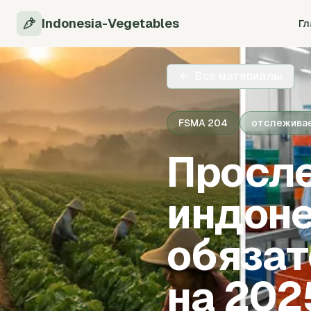
Indonesia-Vegetables
Гл
Все материалы
FSMA 204
отслежива
Просл
индоне
обязат
на 202