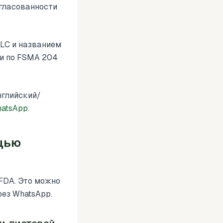
огласованности
TLC и названием
ки по FSMA 204
нглийский/
hatsApp
.
щью
FDA. Это можно
рез WhatsApp.