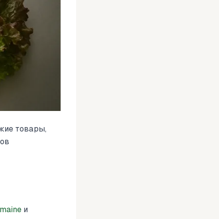
ежие товары,
ров
maine
и