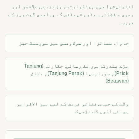
انڈونیشیا میں ہیڈکوارٹر، بڑے زرعی علاقوں اور
بحری و فضائی دونوں شپمنٹس کے برآمدی گیٹ ویز کے
قریب۔
جاوا، سماٹرا اور سولاویسی میں سورسنگ حبز
بڑے بندرگاہوں تک رسائی: جکارتہ (Tanjung
Priok)، سورابایا (Tanjung Perak)، مدان
(Belawan)
وقت کے حساس فضائی فریٹ کے لیے بین الاقوامی
ہوائی اڈوں کے نزدیک