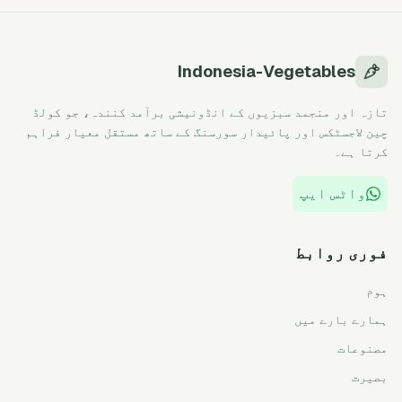
Indonesia-Vegetables
تازہ اور منجمد سبزیوں کے انڈونیشی برآمد کنندہ، جو کولڈ
چین لاجسٹکس اور پائیدار سورسنگ کے ساتھ مستقل معیار فراہم
کرتا ہے۔
واٹس ایپ
فوری روابط
ہوم
ہمارے بارے میں
مصنوعات
بصیرت