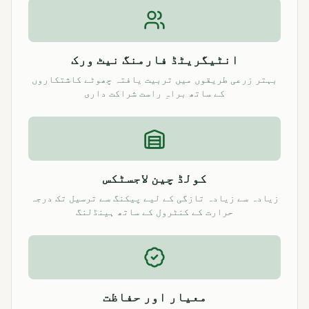
انٹیگریٹڈ فارمنگ نیٹ ورک
بہتر زرعی طریقوں میں تربیت یافتہ چھوٹے کاشتکاروں
کے ساتھ براہِ راست شراکت داری
کولڈ چین لاجسٹکس
زیادہ سے زیادہ تازگی کے لیے پیکنگ سے ترسیل تک درجہ
حرارت کے کنٹرول کے ساتھ ہینڈلنگ
معیار اور حفاظت