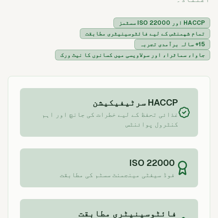
HACCP اور ISO 22000 سسٹمز
تمام شپمنٹس کے لیے فائٹوسینیٹری مطابقت
15+ سالہ برآمدی تجربہ
جاوا، سماٹرا، اور سولاویسی میں کسانوں کا نیٹ ورک
HACCP سرٹیفیکیشن
غذائی تحفظ کے لیے خطرات کی جانچ اور اہم
کنٹرول پوائنٹس
ISO 22000
فوڈ سیفٹی مینجمنٹ سسٹم کی مطابقت
فائٹوسینیٹری مطابقت