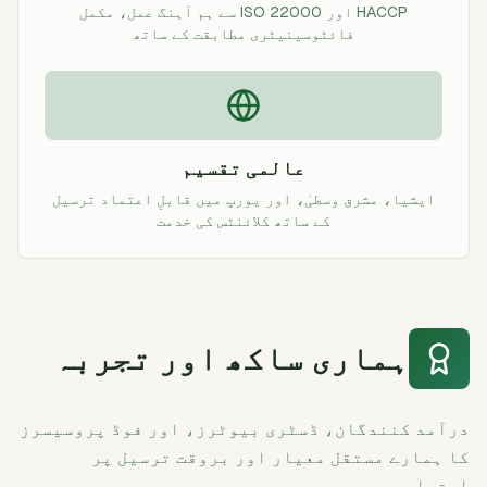
HACCP اور ISO 22000 سے ہم آہنگ عمل، مکمل
فائٹوسینیٹری مطابقت کے ساتھ
عالمی تقسیم
ایشیا، مشرق وسطیٰ، اور یورپ میں قابلِ اعتماد ترسیل
کے ساتھ کلائنٹس کی خدمت
ہماری ساکھ اور تجربہ
درآمد کنندگان، ڈسٹری بیوٹرز، اور فوڈ پروسیسرز
کا ہمارے مستقل معیار اور بروقت ترسیل پر
اعتماد۔