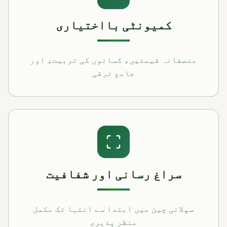
کمیونٹی بااختیاری
منصفانہ قیمتیں، کسانوں کی تربیت، اور
جامع ترقی
سراغ رسانی اور شفافیت
سپلائی چین میں ابتدا سے انتہا تک مکمل
منظر پذیری