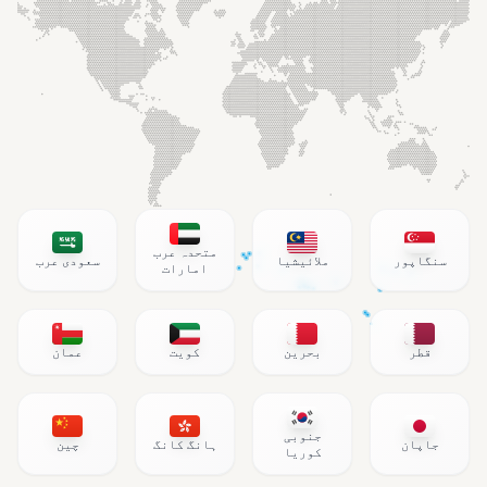
متحدہ عرب
سنگاپور
ملائیشیا
سعودی عرب
امارات
قطر
بحرین
کویت
عمان
جنوبی
جاپان
ہانگ کانگ
چین
کوریا