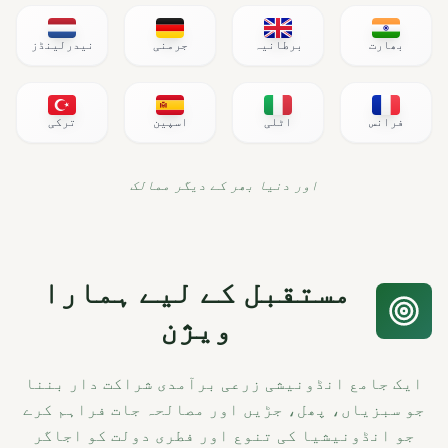
بھارت
برطانیہ
جرمنی
نیدرلینڈز
فرانس
اٹلی
اسپین
ترکی
اور دنیا بھر کے دیگر ممالک
مستقبل کے لیے ہمارا
ویژن
ایک جامع انڈونیشی زرعی برآمدی شراکت دار بننا
جو سبزیاں، پھل، جڑیں اور مصالحہ جات فراہم کرے
جو انڈونیشیا کی تنوع اور فطری دولت کو اجاگر