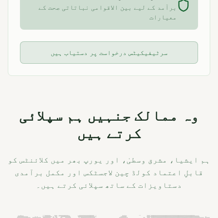
برآمد کے لیے بین الاقوامی نباتاتی صحت کے
معیارات
سرٹیفیکیٹس درخواست پر دستیاب ہیں
وہ ممالک جنہیں ہم سپلائی
کرتے ہیں
ہم ایشیا، مشرق وسطیٰ، اور یورپ بھر میں کلائنٹس کو
قابلِ اعتماد کولڈ چین لاجسٹکس اور مکمل برآمدی
دستاویزات کے ساتھ سپلائی کرتے ہیں۔