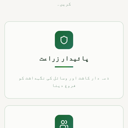
کریں۔
پائیدار زراعت
ذمہ دار کاشت اور وسائل کی نگہداشت کو
فروغ دینا