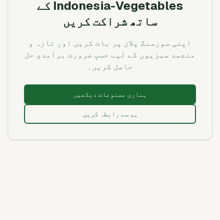
Indonesia-Vegetables کے
ساتھ شراکت کریں
اپنی سورسنگ پلان پر بات کریں اور تازہ و
منجمد سبزیوں کے لیے حسبِ ضرورت برآمدی حل
حاصل کریں۔
ہماری مصنوعات دیکھیں
ہم سے رابطہ کریں