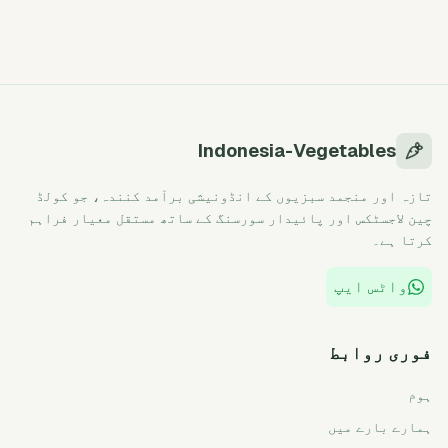
Indonesia-Vegetables
تازہ اور منجمد سبزیوں کے انڈونیشی برآمد کنندہ، جو کولڈ
چین لاجسٹکس اور پائیدار سورسنگ کے ساتھ مستقل معیار فراہم
کرتا ہے۔
واٹس ایپ
فوری روابط
ہوم
ہمارے بارے میں