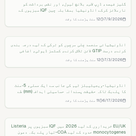
گلیز فیصد، ڈرِپ لاس، بلانچ لیول، اور نقص برداشت کو
نارملائز کرکے انڈونیشیا بمقابلہ چین IQF سبزیوں کے
کوٹس کا موازنہ کرنے کے لیے ایک عملی، سیدھی گائیڈ۔
7/9/2026
12 منٹ پڑھنے کا وقت
انڈونیشیائی سبزیاں: ترکی کے ٹیریفس اور HS
استعمال کے قابل ییلڈ لاگت فارمولا، 10 منٹ کا ڈیگلیز
فیلڈ ٹیسٹ، اور گلیز برداشتیں بند کرنے کے لیے نمونہ
2026 رہنما
PO الفاظ شامل ہیں۔
انڈونیشیائی منجمد چلی مرچوں کو ترکی کے لیے درجہ بندی
کرنے، درست GTIP لائن تلاش کرنے، کسٹمز ڈیوٹی، اضافی
کسٹمز ڈیوٹی (İGV)، VAT (KDV)، TAREKS کنٹرولز کی تصدیق
7/3/2026
12 منٹ پڑھنے کا وقت
انڈونیشین IQF سبزیاں: دھات کا پتہ لگانا اور
کرنے، اور لینڈڈ کاسٹ کا اندازہ لگانے کے لیے ایک
عملی، قدم بہ قدم رہنمائی۔ تازہ بمقابلہ منجمد کوڈ کے
ایکس‑رے — رہنما 2026
فرق اور HS 2026 اپڈیٹس کو مانیٹر کرنے کا طریقہ بھی
شامل ہے۔
انڈونیشیا‑ویجیٹیبلز ٹیم کی جانب سے ایک عملی، 5‑منٹ
کا پلےبک تاکہ حقیقت پسندانہ حساسیتی اہداف (mm) طے
کیے جائیں، IQF سبزیوں کے لیے میٹل ڈیٹیکٹر بمقابلہ
6/17/2026
11 منٹ پڑھنے کا وقت
انڈونیشین IQF سبزیاں: مائیکرو حدود اور
ایکس‑رے کا انتخاب کیا جائے، اور EU/US خریداروں کے
لیے BRCGS Issue 9 آڈٹ‑پروف ریکارڈز بنائے جائیں۔
ٹیسٹنگ 2026 رہنما
EU/UK خریداروں کے لیے 2026 میں IQF سبزیوں پر Listeria
monocytogenes حدود کے لیے COA-تیار پلے بک۔ دعویٰ