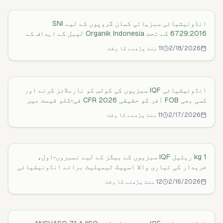
تاریخ/لاٹ کوڈز پڑھنے کا طریقہ شامل ہے۔
انڈونیشیائی سبزیاتی کسان گروپوں کے لیے SNI
6729:2016 کے تحت Organik Indonesia لیبل کے اہداف کے
ساتھ 90‑دن کا مرحلہ وار ICS لانچ کِٹ۔ کیا قائم کریں، کن
2/18/2026
11 منٹ پڑھنے کا وقت
Indonesian IQF Vegetables Pricing: 2026 FOB &
دستاویزات کا ہونا لازمی ہے، حقیقت پسندانہ اخراجات،
عام آڈٹ کی خامیاں، اور 2026 میں واقعی آڈٹ‑ریڈی کیسے
CFR Guide
ہوں۔
انڈونیشیائی IQF سبزیوں کی کوٹس کو نارملائز کرنے اور
کسی بھی FOB آفر کو حقیقی 2026 CFR فی‑کلو قیمت میں
تبدیل کرنے کا ایک عملی، قدم بہ قدم طریقہ۔ ہم اصل
2/17/2026
11 منٹ پڑھنے کا وقت
انڈونیشین IQF سبزیوں کی پیکیجنگ اسپیکس:
چارجز، ریفر سرچارجز، کنٹینر استعمال، اور Rotterdam
تک ایک عملی نمونہ کھولتے ہیں تاکہ خریدار سیب بمقابلہ
2026 رہنما
سیب کا موازنہ کر سکیں۔
1 kg ریٹیل IQF سبزیوں کے بیگز کے لیے نمبروں‑اول،
خریدار کی تیاری والا اسپیک ٹیمپلیٹ برائے انڈونیشیائی
پروسیسرز جو 2026 میں EU اور US کو برآمد کر رہے ہیں۔
2/16/2026
12 منٹ پڑھنے کا وقت
انڈونیشیائی IQF سبزیاں: AQL اور نقص کی حدود
MVTR اور OTR کے ہدف، کون سی فلم ساخت منتخب کریں،
-18°C پر پھٹنے روکنے والے پنکچر اور سیل میٹرکس، اور
— 2026 رہنما
وہ عین لیب ٹیسٹ جو مانگنے چاہئیں۔