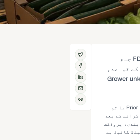
انڈونیشیائی تازہ سبزیوں کی ہوائی شپمنٹس کے لیے FDA Prior Notice جمع
 PNSI واک تھرو۔ وقت کے قواعد،
کی ہینڈلنگ، Grower unknown، AWB
اگر آپ انڈونیشیائی سبزیاں ہوائی راستے سے امریکہ بھیجتے ہیں تو Prior Notice (PN) یا تو
 ہوگا یا اسپورٹ روک دینے والا دردِ سر۔ سینکڑوں PN جمع کرانے کے بعد
 مسائل وقت بندی، پروڈکٹ
یلڈ گائیڈ ہے