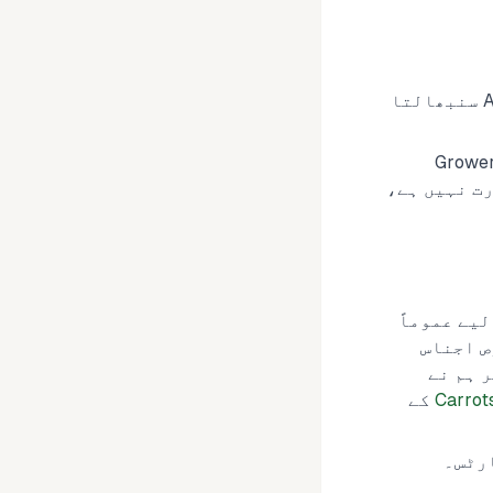
امپورٹر یا حتمی کنسائنی: امریکی خریدار یا وصول کنندہ۔ اگر آپ کا بروکر ACE سنبھالتا
یکچرر/کسان: اگر آپ متعدد پارٹنر فارموں سے کنسولیڈیٹ کر رہے ہیں تو "Grower
یے FDA رجسٹریشن کی ضرورت نہیں ہے،
ناس کے لیے عموماً
Industry = Vegetable، پھر مخصوص اجناس
Carrot
کے