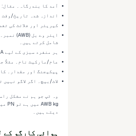
آمد کا بندرگاہ۔ مثال: Los Angeles International Airport (LAX)، Chicago O’Hare (ORD)، JFK۔
اندازہ شدہ تاریخ/وقت آ
کیریئر اور فلائٹ کی تفص
ایئر وے ب
شامل کرتے ہیں۔
ہر منفرد سبزی کے لیے FDA پروڈکٹ کوڈ۔
عام/مارکیٹ نام۔ مثلاً 
پیکیجنگ اور مقدار۔ کارٹن، خالص وزن kg یا lb
لاٹ/بیچ۔ اگر لاگو نہیں 
وہ ٹپ جو ہم نے مشکل راس
B kg
دیتے ہیں۔
ہوائی کارگو کے لیے فیلڈ