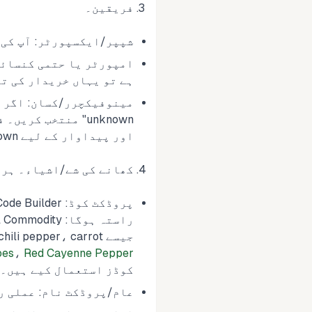
فریقین۔
شپپر/ایکسپورٹر: آپ کی 
ہے تو یہاں خریدار کی ت
اور پیداوار کے لیے unknown آپشن استعمال کرنے پر آپ بلاک نہیں ہوں گے۔
کھانے کی شے/اشیاء۔ ہر م
جیسے cucumber، lettuce، tomato، chili pepper، carrot منتخب کریں۔ مثال کے طور پر ہم نے
oes
،
Red Cayenne Pepper
کوڈز استعمال کیے ہیں۔ 
عام/پروڈکٹ نام: عملی رکھیں۔ مثلاً جاپان