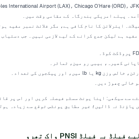
مد۔ پہلے امریکی بندرگاہ کے مقامی وقت میں۔
یلات۔ ایئرلائن کا نام کافی ہے، مگر فلائٹ نمبر مفید ہوت
ل (AWB) نمبر۔ مفید ہے لیکن جمع کرانے کے لیے لازمی نہیں۔ جب دستیاب
جاپانی کھیرہ، بیبی رو مین، ٹماٹر۔
 میں، اور پیکجوں کی تعداد۔
تو خالی چھوڑ دیں۔
تے سے سیکھی: اپنا یونٹ سسٹم فیصلہ کریں اور اس پر قائ
AW میں ہے تو PN میں پاؤنڈ نہ ڈالیں؛ غیر مطابق یونٹس توقع سے زیادہ 
 بہ فیلڈ PNSI واک تھرو