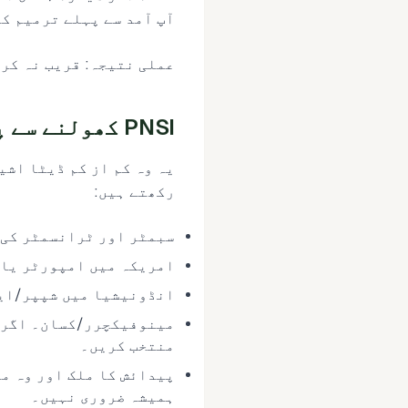
آپ آمد سے پہلے ترمیم کر
عملی نتیجہ: قریب نہ کر
PNSI کھولنے سے پہلے آپ کو کن ڈیٹا پوائنٹس کی ضرورت ہے
یہ وہ کم از کم ڈیٹا اشی
رکھتے ہیں:
سبمٹر اور ٹرانسمٹر کی ت
امریکہ میں امپورٹر یا
انڈونیشیا میں شپپر/ایک
منتخب کریں۔
پیدائش کا ملک اور وہ م
ہمیشہ ضروری نہیں۔