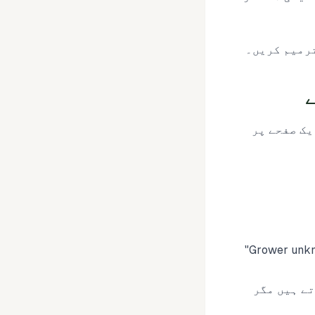
ترمیم کریں۔
یک صفحے پر
مینوفیکچرر/کسان۔ اگر واقعی معلوم نہیں ہے کہ کون سا فارم لوڈ ہوگا تو "Grower unknown"
تے ہیں مگر