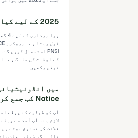
جسے آپ 2025 میں ہوائی کارگو کے لیے آج ہی استعمال کر سکتے ہیں۔
2025 کے لیے کیا نیا ہے (اور کیا بدلتا نہیں)
PNSI استعمال کریں گ
توقع رکھیں۔
Notice کب جمع کراؤں؟
تاکہ اگر طیارہ جلدی اتر