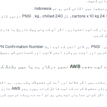
انی کھپت۔
ا میں اگائی گئی ہو تو Indonesia۔
مقدار اور پیکیجنگ: مثلاً 24 cartons x 10 kg، 
وار کے لیے اختیاری۔ اگر آپ کے پاس پیک تاریخ یا فارم ل
ل کریں۔
کیا PN جمع کرانے کے لیے مجھے AWB نمبر درکار ہے یا می
ل کر سکتے ہیں اگر فلائٹ اور آمد کی تفصیلات پکے ہوں۔ ہم اک
تفصیلات کے ساتھ وقت کی ونڈ
۔ اگر کوئی نمایاں تبدیلی ہو تو آمد سے پہلے ترمیم کری