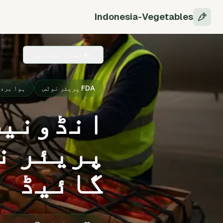
Indonesia-Vegetables
تمام مضامین
FDA پریئر نوٹس
ہوا برد
گائیڈ