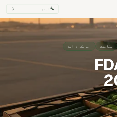
اردو
مطابقت
امریکہ درآمد
شیائی سبزیاں: FDA
نگ 2025