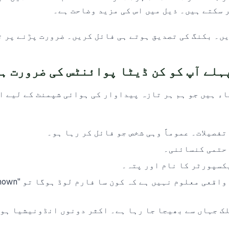
 سکتے ہیں۔ ذیل میں اس کی مزید وضاحت ہے۔
یں۔ بکنگ کی تصدیق ہوتے ہی فائل کریں۔ ضرورت پڑنے پر 
اء ہیں جو ہم ہر تازہ پیداوار کی ہوائی شپمنٹ کے لیے ا
فصیلات۔ عموماً وہی شخص جو فائل کر رہا ہو۔
 حتمی کنسائنی۔
سپورٹر کا نام اور پتہ۔
لک جہاں سے بھیجا جا رہا ہے۔ اکثر دونوں انڈونیشیا ہو