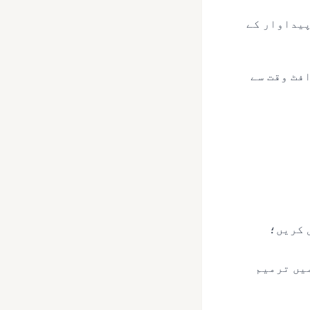
انڈونیشیائی تازہ پیداوار کے
ڈرافٹ وقت سے
 کریں؛
میں ترمیم