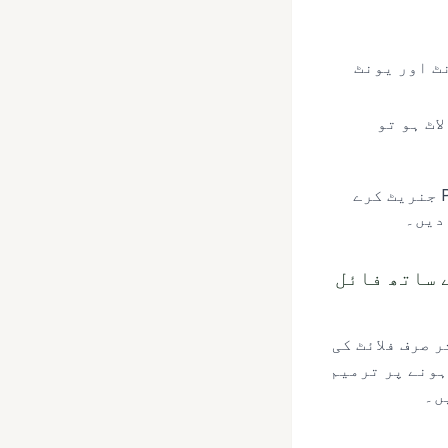
کل 240 kg، chilled۔ PNSI دونوں کاؤنٹ اور یونٹ
اٹ ہو تو
نظر ثانی اور جمع کرائیں۔ PNSI ہر لائن آئٹم کے لیے ایک PN Confirmation Number جنریٹ کرے
ں بکنگ کے ساتھ فائل
ثر صرف فلائٹ کی
و محفوظ کرنے کے لیے فائل کرتے ہیں، پھر AWB جاری ہونے پر ترمیم
ں۔