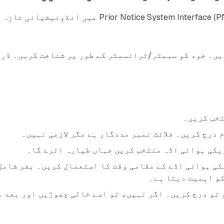
یہی وہ فلو ہے جو ہم Prior Notice System Interface (PNSI) میں 
Prior  شروع کریں۔ خود کو سبمٹر/ٹرانسمٹر کے طور پر شناخت کریں۔ 
تخب کریں۔
م درج کریں۔ فلائٹ نمبر مددگار ہے مگر لازمی نہیں۔
ریکی ہوائی اڈہ منتخب کریں جہاں طیارہ اترے گا۔
کی ہوائی اڈے کے مقامی وقت کا استعمال کریں۔ بفر شامل
 ہو تو درج کریں۔ اگر نہیں، تو اسے خالی چھوڑیں اور بعد 