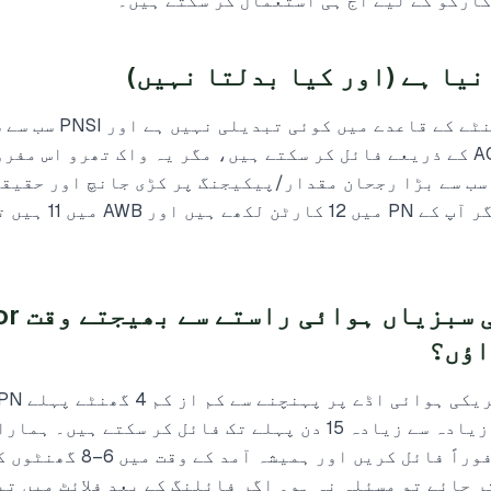
ٹول رہتا ہے۔ بروکرز ACE کے ذریعے فائل کر سکتے ہیں، مگر یہ واک تھرو اس
ے۔ سب سے بڑا رجحان مقدار/پیکیجنگ پر کڑی جانچ اور حقیق
کے اوقات کی مانگ ہے۔ اگر آپ ک
میں انڈونی
لازم ہے۔ آپ آمد سے پہلے زیادہ سے زیادہ 15 دن پہلے تک فائل کر سکتے ہ
فلائٹ کی تصدیق ہوتے ہی فوراً فائل کری
 جائے تو مسئلہ نہ ہو۔ اگر فائلنگ کے بعد فلائٹ میں تب