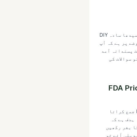
ہوا برداری کے لیے 4 گھنٹے کے قاعدے میں کوئی تبدیلی نہیں ہے اور PNSI سب سے سیدھا سادہ DIY
 مفروضے پر ہے کہ آپ
ت پسندانہ آمد
ے PN میں 12 کارٹن لکھے ہیں اور AWB میں 11 ہیں تو سوالات کی
شیائی سبزیاں ہوائی راستے سے بھیجتے وقت FDA Prior
آپ کو طیارے کے پہلے امریکی ہوائی اڈے پر پہنچنے سے کم از کم 4 گھنٹے پہلے PN جمع کرانا
یں۔ ہمارا ہدف ہے کہ
ں اور ہمیشہ آمد کے وقت میں 6–8 گھنٹوں کا بفر رکھیں
دیلی آئے تو