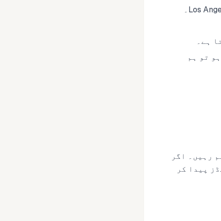
ا ہے۔
 ہو تو ہم
م رہیں۔ اگر
ہولڈز پیدا کر