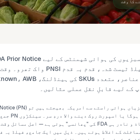
کرانے کے لیے ایک فیلڈ ٹیسٹ شدہ، قدم بہ قدم
بالکل مطلوبہ ڈیٹا عناصر، متعدد SKUs 
 کے لیے قابلِ نقل عملی مثالیں۔
ایک تیز، معمولی مرحلہ
ہمارا تجربہ یہ ہے کہ شاذ و نادر ہی FDA کی "پھانسی" ہوتی ہے — اصل
اثلت کے اغلاط ہوتے ہیں۔ ذیل میں ایک جامع، فیلڈ بہ ف