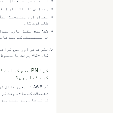
ارادہ شدہ استعمال: انس
پیدائش کا ملک: اگر انڈونیشی
طلب کرے گا۔
لاٹ/بیچ: مکمل تازہ پیدا
ٹریسیبلیٹی کے لیے شام
گا۔ PDF پرنٹ یا محفوظ کریں اور اپنے بروکر، ایئر لائن، اور کنسائنی کو بھیج دیں۔
کر سکتا ہوں؟
آپ AWB کے بغیر فائ
کر کے شامل کر لیتے ہیں