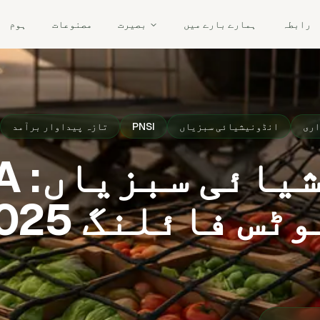
رابطہ
ہمارے بارے میں
بصیرت
مصنوعات
ہوم
اری
انڈونیشیائی سبزیاں
PNSI
تازہ پیداوار برآمد
انڈونی
پریئر نوٹس فائل