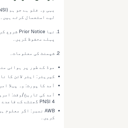
لیے استعمال کرتے ہیں۔
نیا Notice
پہلے محفوظ کریں۔
شپمنٹ کی معلومات۔
موڈ کے طور پر ہوائی من
کیریئر: ایئر لائن کا نا
آمد کا پورٹ: وہ پہلا ام
آمد کی تاریخ/وقت: امری
PNSI 4 گھنٹے کے قاعدے کو اہمیت دیتا ہے۔
AWB نمبر: اگر معلوم
کریں۔