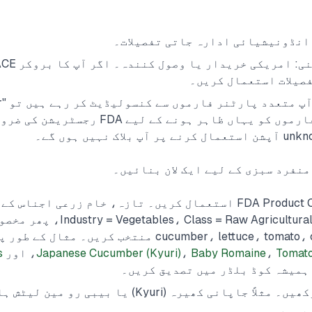
انڈونیشیائی ادارہ جاتی تفصیلات۔
فصیلات استعمال کریں۔
مینوف
unknown" منتخب کریں۔ فارموں کو یہاں ظاہر ہونے کے ل
نفرد سبزی کے لیے ایک لان بنائیں۔
پروڈکٹ کوڈ: FDA Product Code Builder استعمال کریں۔ تازہ، خام زرعی اج
راستہ ہوگا: s، Class = Raw Agricultural Commodity
Tomat
،
Baby Romaine
،
Japanese Cucumber (Kyuri)
، اور
s
ہمیشہ کوڈ بلڈر میں تصدیق کریں۔
ی کھیرہ (Kyuri) یا بیبی رو مین لیٹش ہارٹس۔