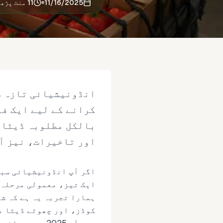
11/16/2025
11 منٹ پڑھنے کا وقت
اور تاخیرات، نیز آپ
کوڈز، اور چھوٹے ڈیٹا مم