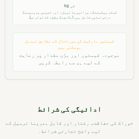
فی kg
کسٹم پیکیجنگ، پرائیویٹ لیبل، اور خصوصی پروسیسنگ
درخواستیں شامل ہیں (بلانچنگ سطح، کٹ ٹولرنس).
قیمتیں مارکیٹ کی صورتحال کے مطابق تبدیل
ہوسکتی ہیں
موجودہ قیمتوں اور بڑی مقدار پر رعایت
کے لیے ہم سے رابطہ کریں
ادائیگی کی شرائط
خوراک کی حفاظت، رفتار اور قابل بھروسا ترسیل کے
لیے واضح تجارتی شرائط۔