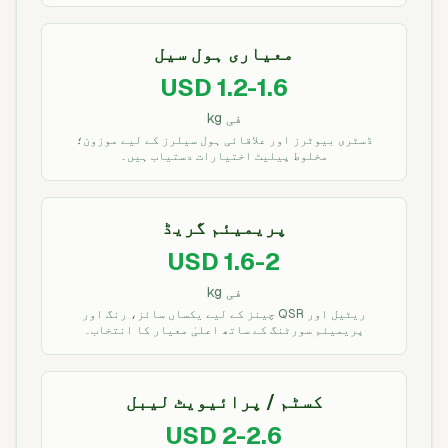
معیاری ہول سیل
USD 1.2-1.6
فی kg
ڈسٹری بیوٹرز اور علاقائی ہول سیلرز کے لیے موزون؛
مخلوط پیلیٹ اختیارات دستیاب ہیں۔
پریمیئم گریڈ
USD 1.6-2
فی kg
ریٹیل اور QSR چینز کے لیے یکساں سائز، رنگ اور
پریمیئم سورٹنگ کے ساتھ اعلیٰ معیار کا انتخاب۔
کسٹم / پرائیویٹ لیبل
USD 2-2.6