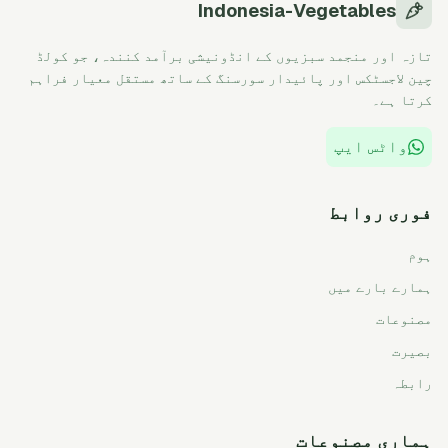
Indonesia-Vegetables
تازہ اور منجمد سبزیوں کے انڈونیشی برآمد کنندہ، جو کولڈ
چین لاجسٹکس اور پائیدار سورسنگ کے ساتھ مستقل معیار فراہم
کرتا ہے۔
واٹس ایپ
فوری روابط
ہوم
ہمارے بارے میں
مصنوعات
بصیرت
رابطہ
ہماری مصنوعات