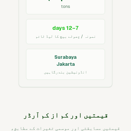
tons
7–12 days
نمونہ / چھوٹے بیچ کا لیڈ ٹائم
Surabaya
Jakarta
انڈونیشین بندرگاہیں
قیمتیں اور کم از کم آرڈر
قیمتیں مسابقتی اور موسمی تغیرات کے مطابق،