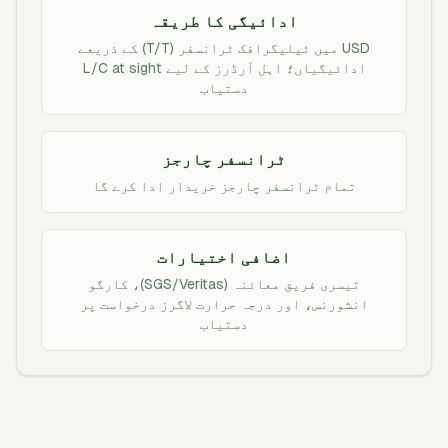
ادائیگی کا طریقہ
USD میں ٹیلیگرافک ٹرانسفر (T/T) کے ذریعے
ادائیگیاں؛ اہل آرڈرز کے لیے L/C at sight
دستیاب
ٹرانسفر چارجز
تمام ٹرانسفر چارجز خریدار ادا کرے گا
اضافی اختیارات
تیسری فریق معائنہ (SGS/Veritas)، کارگو
انشورنس، اور درجہ حرارت لاگرز درخواست پر
دستیاب