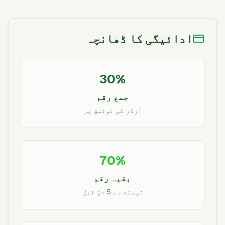
ادائیگی کا ڈھانچہ
30%
جمع رقم
آرڈر کی توثیق پر
70%
بقیہ رقم
شپمنٹ سے 5 دن قبل