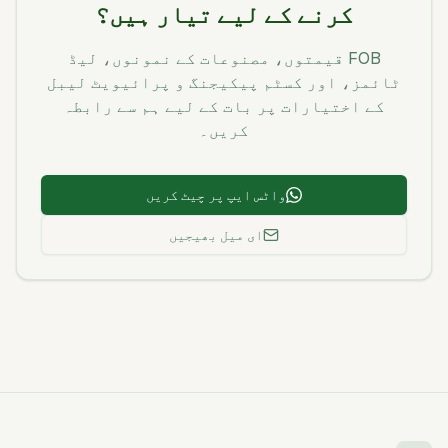
کرنے کے لیے تیار ہیں؟
FOB قیمتوں، مصنوعات کے نمونوں، لیڈ
ٹائمز، اور کسٹم پیکیجنگ و پرائیویٹ لیبل
کے اختیارات پر بات کے لیے ہم سے رابطہ
کریں۔
واٹس ایپ پر چیٹ کریں
ای میل بھیجیں