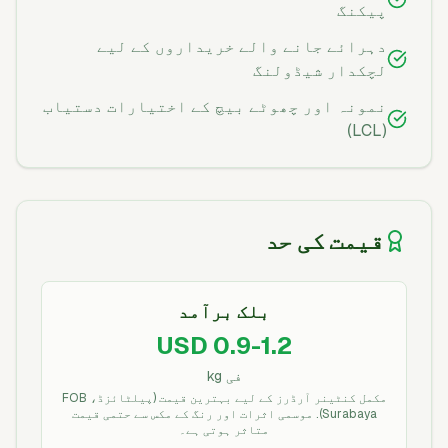
پیکنگ
دہرائے جانے والے خریداروں کے لیے
لچکدار شیڈولنگ
نمونہ اور چھوٹے بیچ کے اختیارات دستیاب
(LCL)
قیمت کی حد
بلک برآمد
USD 0.9-1.2
فی kg
مکمل کنٹینر آرڈرز کے لیے بہترین قیمت (پیلٹائزڈ، FOB
Surabaya). موسمی اثرات اور رنگ کے مکس سے حتمی قیمت
متاثر ہوتی ہے۔