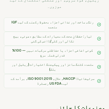
ریٹیل، فوڈ سروس، اور صنعتی استعمال کے لیے
موزوں۔
رنگ، ساخت اور غذائی اجزاء محفوظ رکھنے کے لیے IQF
منجمد
تیار: حفظانِ صحت کے معیارات کے مطابق دھوئی، بیج
نکالی اور کٹی/ڈائس کی گئی
کوئی اضافی اجزاء یا حفاظتی مرکبات نہیں — 100%
قدرتی شملہ مرچ
متعدد کٹنگ سائز اور پیکیجنگ اختیارات (ریٹیل اور
بلک)
سرٹیفائیڈ: HACCP، حلال، ISO 9001:2015، برآمد کے
لیے US FDA رجسٹرڈ
مصنوعات کا جائزہ