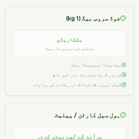
فوڈ سروس بیگ (1 kg)
بلک-ریڈی
صنعتی فوڈ سروس فارمیٹ
ہیٹ سیلڈ لیمینیٹڈ بیگز
فریزر گریڈ میٹریلز اور ٹیر ناچ
کسٹم لیبل، لاٹ کوڈنگ اور پکانے کی ہدایات
ہول سیل کارٹن / پیلیٹ
برآمد کے لیے بہتر کردہ