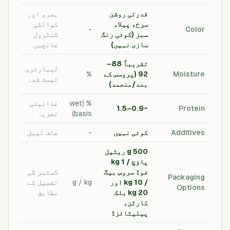
قدرتی روشن
بصری اور
سرخ، پیلا،
کوالٹی
-
Color
سبز (کوئی رنگ
کنٹرول
سازی نہیں)
جانچیں
تقریباً 88–
لیبارٹری
Moisture
92 (پروسس کے
%
ٹیسٹ شدہ
بعد/منجمد)
% (wet
غذائیتی
~0.9–1.5
Protein
basis)
تجزیہ
Additives
کوئی نہیں
-
صاف لیبل
500 g ریٹیل
پاؤچ / 1 kg
فوڈ سروس بیگ
کسٹمر کی
Packaging
/ 10 kg اور
g / kg
تفصیل کے
Options
20 kg بلک
مطابق
کارٹن،
پیلیٹائزڈ