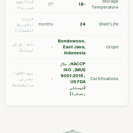
Storage
کولڈ چین
°C
-18
Temperature
ضروریات
فروزن
Shelf Life
24
months
اسٹوریج
اسٹینڈرڈ
Bondowoso,
ملکِ اصل کی
-
East Java,
Origin
لیبلنگ
Indonesia
HACCP، حلال
(MUI)، ISO
بین الاقوامی
9001:2015،
Certifications
-
تجارتی
US FDA
سرٹیفیکیشنز
(فیسلٹی
رجسٹرڈ)