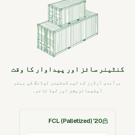
کنٹینر سائز اور پیداوار کا وقت
برآمدی آرڈرز کے لیے کنٹینر لوڈنگ کی بہتر
آپٹیمائزیشن اور لیڈ ٹائم۔
20' FCL (Palletized)