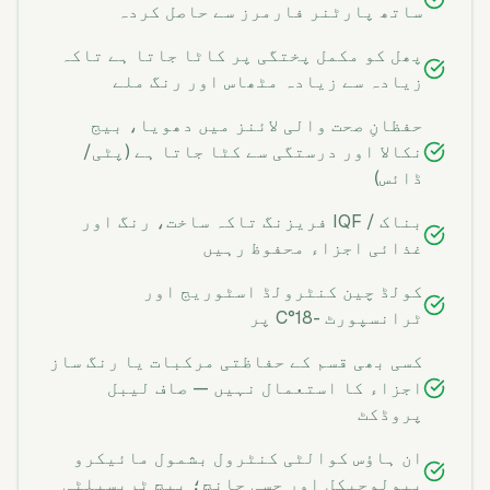
ساتھ پارٹنر فارمرز سے حاصل کردہ
پھل کو مکمل پختگی پر کاٹا جاتا ہے تاکہ
زیادہ سے زیادہ مٹھاس اور رنگ ملے
حفظانِ صحت والی لائنز میں دھویا، بیج
نکالا اور درستگی سے کٹا جاتا ہے (پٹی/
ڈائس)
بناک / IQF فریزنگ تاکہ ساخت، رنگ اور
غذائی اجزاء محفوظ رہیں
کولڈ چین کنٹرولڈ اسٹوریج اور
ٹرانسپورٹ -18°C پر
کسی بھی قسم کے حفاظتی مرکبات یا رنگ ساز
اجزاء کا استعمال نہیں — صاف لیبل
پروڈکٹ
ان ہاؤس کوالٹی کنٹرول بشمول مائیکرو
بیولوجیکل اور حسی جانچ؛ بیچ ٹریسبلٹی