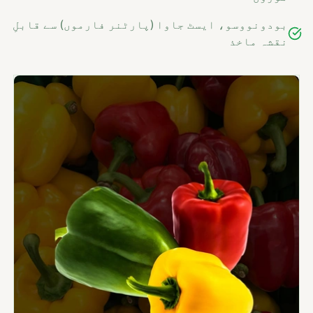
بودونووسو، ایسٹ جاوا (پارٹنر فارموں) سے قابلِ
نقشہ ماخذ