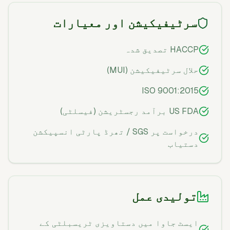
سرٹیفیکیشن اور معیارات
HACCP تصدیق شدہ
حلال سرٹیفیکیشن (MUI)
ISO 9001:2015
US FDA برآمد رجسٹریشن (فیسلٹی)
درخواست پر SGS / تھرڈ پارٹی انسپیکشن
دستیاب
تولیدی عمل
ایسٹ جاوا میں دستاویزی ٹریسبلٹی کے