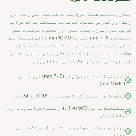
ہماری منجمد شملہ مرچ پکانے کے بعد بھی زندہ دل
رنگ اور قدرتی مٹھاس کے ساتھ مستحکم ساخت فراہم
کرتی ہیں۔ سرخ، پیلا، سبز اور مخلوط مرکبات میں
دستیاب، 5–7 mm پٹی یا 10×10 mm ڈائس کی شکل میں
فراہم کی جاتی ہیں۔ برآمد کے قابل پیکیجنگ اور
QA کے باعث یہ پیزا کے ٹاپنگ، ریڈی میلز، ساسز،
اور فوڈ مینوفیکچرنگ کے لیے مثالی ہیں۔
دستیاب کٹ فارمیٹس: پٹی (5–7 mm) اور ڈائس
(10×10 mm)
شیلف لائف: تسلسلِ کولڈ چین میں -18°C پر 24 ماہ
پیکیجنگ سائز: 500 g، 1 kg ریٹیل/فوڈ سروس، اور
بلک کارٹن
ریٹیل، فوڈ سروس اور صنعتی پراسیسنگ کے لیے
موزوں