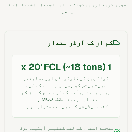
حجم، گریڈ اور پیکجنگ کے لیے لچکدار اختیارات کے
ساتھ۔
کم از کم آرڈر مقدار
1 x 20' FCL (~18 tons)
کولڈ چین کی کارکردگی اور مسابقتی
فریٹ ریٹس کو یقینی بنانے کے لیے
براہِ راست برآمد کے لیے عام کم از کم
مقدار۔ چھوٹے MOQ LCL یا
کنسولیڈیشن کے ذریعے دستیاب ہیں۔
منجمد اشیاء کے لیے کنٹینر آپٹیمائزڈ