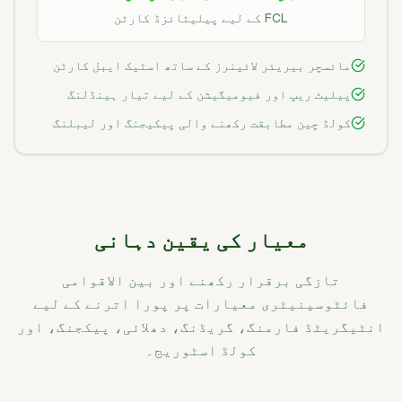
FCL کے لیے پیلیٹائزڈ کارٹن
مائسچر بیریئر لائینرز کے ساتھ اسٹیک ایبل کارٹن
پیلیٹ ریپ اور فیومیگیشن کے لیے تیار ہینڈلنگ
کولڈ چین مطابقت رکھنے والی پیکیجنگ اور لیبلنگ
معیار کی یقین دہانی
تازگی برقرار رکھنے اور بین الاقوامی
فائٹوسینیٹری معیارات پر پورا اترنے کے لیے
انٹیگریٹڈ فارمنگ، گریڈنگ، دھلائی، پیکجنگ، اور
کولڈ اسٹوریج۔