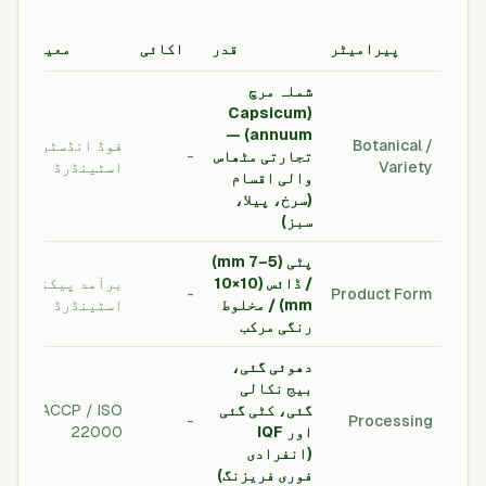
پیرامیٹر
قدر
اکائی
معیار
شملہ مرچ
(Capsicum
annuum) —
Botanical /
فوڈ انڈسٹری
تجارتی مٹھاس
-
Variety
اسٹینڈرڈ
والی اقسام
(سرخ، پیلا،
سبز)
پٹی (5–7 mm)
/ ڈائس (10×10
برآمد پیکنگ
-
Product Form
mm) / مخلوط
اسٹینڈرڈ
رنگی مرکب
دھوئی گئی،
بیج نکالی
گئی، کٹی گئی
HACCP / ISO
-
Processing
اور IQF
22000
(انفرادی
فوری فریزنگ)