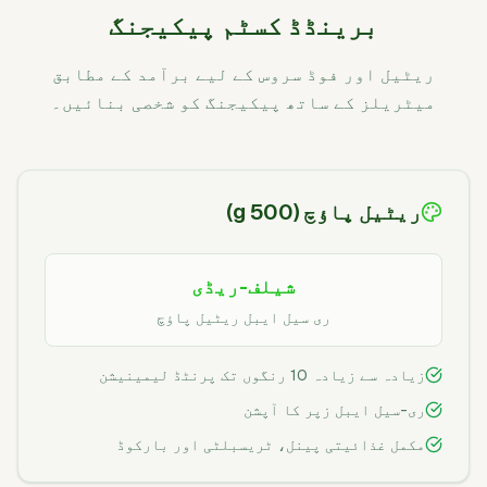
برینڈڈ کسٹم پیکیجنگ
ریٹیل اور فوڈ سروس کے لیے برآمد کے مطابق
میٹریلز کے ساتھ پیکیجنگ کو شخصی بنائیں۔
ریٹیل پاؤچ (500 g)
شیلف-ریڈی
ری سیل ایبل ریٹیل پاؤچ
زیادہ سے زیادہ 10 رنگوں تک پرنٹڈ لیمینیشن
ری-سیل ایبل زپر کا آپشن
مکمل غذائیتی پینل، ٹریسبلٹی اور بارکوڈ