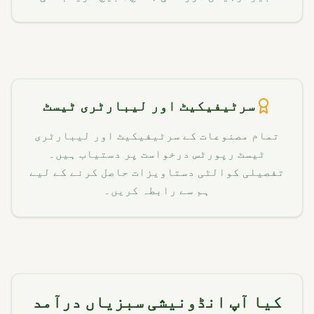
سرٹیفیکیٹ اور لیبارٹری ٹیسٹ
تمام مصنوعات کے سرٹیفیکیٹ اور لیبارٹری
ٹیسٹ رپورٹس درخواست پر دستیاب ہیں۔
تفصیلی کوالٹی دستاویزات حاصل کرنے کے لیے
ہم سے رابطہ کریں۔
کیا آپ انڈونیشی سبزیاں درآمد