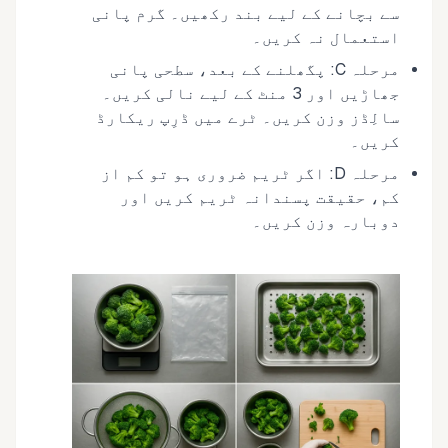
سے بچانے کے لیے بند رکھیں۔ گرم پانی
استعمال نہ کریں۔
مرحلہ C: پگھلنے کے بعد، سطحی پانی
جھاڑیں اور 3 منٹ کے لیے نالی کریں۔
سالِڈز وزن کریں۔ ٹرے میں ڈرِپ ریکارڈ
کریں۔
مرحلہ D: اگر ٹریم ضروری ہو تو کم از
کم، حقیقت پسندانہ ٹریم کریں اور
دوبارہ وزن کریں۔