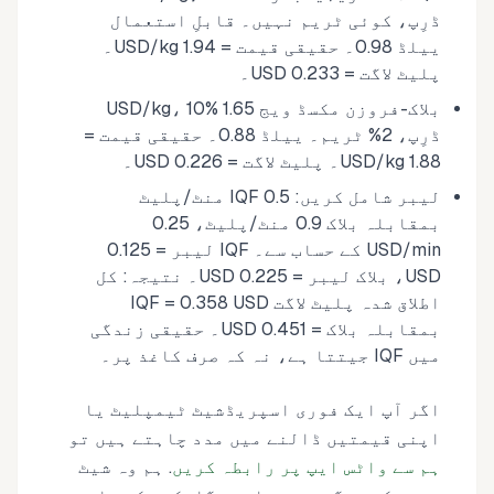
ڈرِپ، کوئی ٹریم نہیں۔ قابلِ استعمال
ییلڈ 0.98۔ حقیقی قیمت = 1.94 USD/kg۔
پلیٹ لاگت = 0.233 USD۔
بلاک-فروزن مکسڈ ویج 1.65 USD/kg، 10%
ڈرِپ، 2% ٹریم۔ ییلڈ 0.88۔ حقیقی قیمت =
1.88 USD/kg۔ پلیٹ لاگت = 0.226 USD۔
لیبر شامل کریں: IQF 0.5 منٹ/پلیٹ
بمقابلہ بلاک 0.9 منٹ/پلیٹ، 0.25
USD/min کے حساب سے۔ IQF لیبر = 0.125
USD، بلاک لیبر = 0.225 USD۔ نتیجہ: کل
اطلاق شدہ پلیٹ لاگت IQF = 0.358 USD
بمقابلہ بلاک = 0.451 USD۔ حقیقی زندگی
میں IQF جیتتا ہے، نہ کہ صرف کاغذ پر۔
اگر آپ ایک فوری اسپریڈشیٹ ٹیمپلیٹ یا
اپنی قیمتیں ڈالنے میں مدد چاہتے ہیں تو
ہم سے واٹس ایپ پر رابطہ کریں
. ہم وہ شیٹ