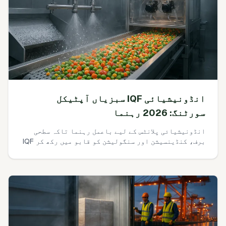
انڈونیشیائی IQF سبزیاں آپٹیکل
سورٹنگ: 2026 رہنما
انڈونیشیائی پلانٹس کے لیے باعمل رہنما تاکہ سطحی
برف، کنڈینسیشن اور سنگولیشن کو قابو میں رکھ کر IQF
آپٹیکل سورتَر کے false rejects کو 3% سے نیچے لایا جائے
—بغیر تھروپٹ قربان کیے۔