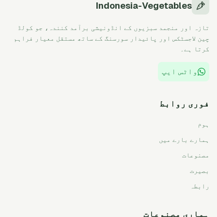
Indonesia-Vegetables
تازہ اور منجمد سبزیوں کے انڈونیشی برآمد کنندہ، جو کولڈ
چین لاجسٹکس اور پائیدار سورسنگ کے ساتھ مستقل معیار فراہم
کرتا ہے۔
واٹس ایپ
فوری روابط
ہوم
ہمارے بارے میں
مصنوعات
بصیرت
رابطہ
ہماری مصنوعات