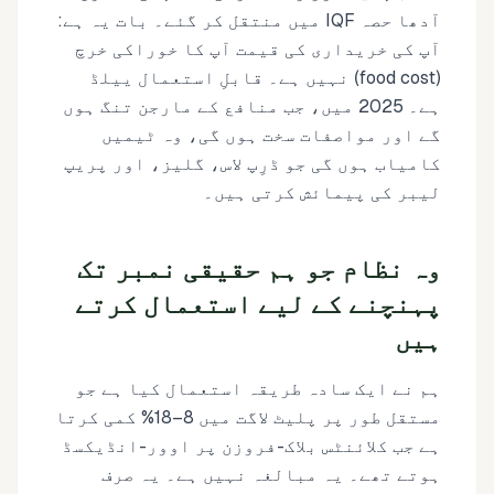
آدھا حصہ IQF میں منتقل کر گئے۔ بات یہ ہے:
آپ کی خریداری کی قیمت آپ کا خوراکی خرچ
(food cost) نہیں ہے۔ قابلِ استعمال ییلڈ
ہے۔ 2025 میں، جب منافع کے مارجن تنگ ہوں
گے اور مواصفات سخت ہوں گی، وہ ٹیمیں
کامیاب ہوں گی جو ڈرِپ لاس، گلیز، اور پریپ
لیبر کی پیمائش کرتی ہیں۔
وہ نظام جو ہم حقیقی نمبر تک
پہنچنے کے لیے استعمال کرتے
ہیں
ہم نے ایک سادہ طریقہ استعمال کیا ہے جو
مستقل طور پر پلیٹ لاگت میں 8–18% کمی کرتا
ہے جب کلائنٹس بلاک-فروزن پر اوور-انڈیکسڈ
ہوتے تھے۔ یہ مبالغہ نہیں ہے۔ یہ صرف