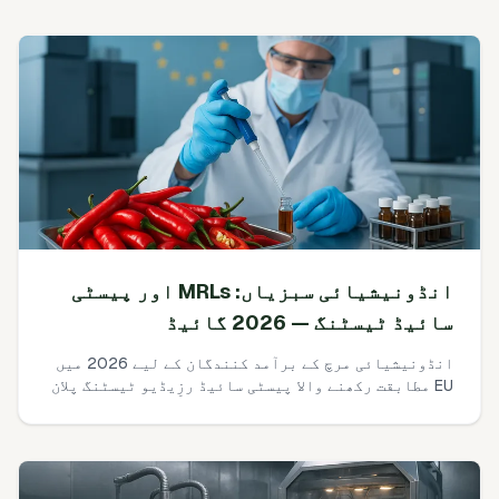
انڈونیشیائی سبزیاں: MRLs اور پیسٹی
سائیڈ ٹیسٹنگ — 2026 گائیڈ
انڈونیشیائی مرچ کے برآمد کنندگان کے لیے 2026 میں
EU مطابقت رکھنے والا پیسٹی سائیڈ رزِیڈیو ٹیسٹنگ پلان
بنانے کا ایک عملی، رسک-بیسڈ خاکہ۔ کیا ٹیسٹ کریں،
کتنی کم سطح تک جائیں، کتنے سیمپلز، کون سی لیبز،
لاگت کیا ہوتی ہے، اور EU خریدار مخصوصاً کون سے
دستاویزات توقع کرتے ہیں۔