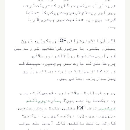
خریدار اب میکسیمم گلیز کنٹریکٹ کرتے
ہیں اور رینڈم ڈیفروسٹ چیکس کا تقاضا
کرتے ہیں۔ یہ شفافیت میں بہتری لا رہا
ہے۔
اگر آپ انڈونیشیائی IQF بروکولی، گرین
بینز، مکئی، یا مرچوں کی تشخیص کر رہے ہیں
تو ہارویسٹ-ٹو-فریز ٹائم اور بلانچ
پروفائلز کے بارے میں پوچھیں۔ سپیئک کے
یہ دو لائنز ییلڈ کے بارے میں تقریباً ہر
چیز سے زیادہ بتاتی ہیں۔
ہم جو فی الوقت چلاتے اور مخصوص کرتے ہیں
وہ دیکھنا چاہتے ہیں؟
ہمارے پروڈکٹس
دیکھیں
تاکہ IQF مکئی، مکسڈ ویج، بھنڈی،
مرچیں، اور مزید دیکھ سکیں، یا ایک دو-
کارٹن پائلٹ مانگیں تاکہ آپ پابند ہونے