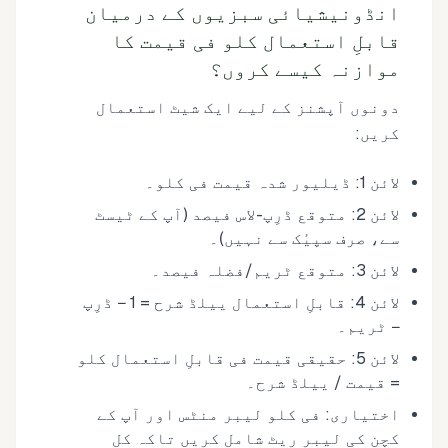
انڈونیشیائی سبزیوں کے درمیان
قابلِ استعمال کلو فی قیمت کا
موازنہ کیسے کروں؟
دونوں آپشنز کے لیے ایک شیٹ استعمال
کریں:
لائن 1: ڈیلیور شدہ قیمت فی کلو۔
لائن 2: متوقع ڈرِپ-لاس فیصد (آپ کے ٹیسٹ
سے، صرف سپیٔک سے نہیں)۔
لائن 3: متوقع ٹریم/فضلہ فیصد۔
لائن 4: قابلِ استعمال ییلڈ شرح = 1 − ڈرِپ
− ٹریم۔
لائن 5: حقیقی قیمت فی قابلِ استعمال کلو
= قیمت / ییلڈ شرح۔
اختیاری: فی کلو لیبر منٹس اور آپ کے
کچن کی لیبر ریٹ شامل کریں تاکہ کل