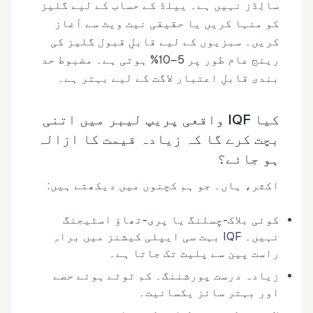
سالِڈز نہیں ہے۔ ییلڈ کے حساب کے لیے گلیز
کو منہا کریں یا حقیقی نیٹ ویٹ سے آغاز
کریں۔ سبزیوں کے لیے قابلِ قبول گلیز کی
رینج عام طور پر 5–10% ہوتی ہے۔ مضبوط حد
بندی قابلِ اعتبار لاگت کے لیے بہتر ہے۔
کیا IQF واقعی پریپ لیبر میں اتنی
بچت کرے گا کہ زیادہ قیمت کا ازالہ
ہو جائے؟
اکثر، ہاں۔ جو ہم کچنوں میں دیکھتے ہیں:
کوئی بلاک-چِسلنگ یا پری-تھاؤ اسٹیجنگ
نہیں۔ IQF بہت سی ایپلی کیشنز میں براہِ
راست پین سے پلیٹ تک جاتا ہے۔
زیادہ درست پورشننگ۔ کم ٹوٹے ہوئے حصے
اور بہتر سائز یکسانیت۔