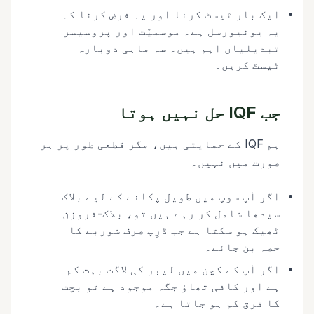
ایک بار ٹیسٹ کرنا اور یہ فرض کرنا کہ
یہ یونیورسل ہے۔ موسمیّت اور پروسیسر
تبدیلیاں اہم ہیں۔ سہ ماہی دوبارہ
ٹیسٹ کریں۔
جب IQF حل نہیں ہوتا
ہم IQF کے حمایتی ہیں، مگر قطعی طور پر ہر
صورت میں نہیں۔
اگر آپ سوپ میں طویل پکانے کے لیے بلاک
سیدھا شامل کر رہے ہیں تو، بلاک-فروزن
ٹھیک ہو سکتا ہے جب ڈرِپ صرف شوربے کا
حصہ بن جائے۔
اگر آپ کے کچن میں لیبر کی لاگت بہت کم
ہے اور کافی تھاؤ جگہ موجود ہے تو بچت
کا فرق کم ہو جاتا ہے۔