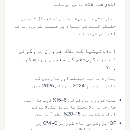
اطلاق شدہ لاگت حاصل ہو سکے۔
عملی نتیجہ: ہمیشہ قابلِ استعمال کلو فی
حقیقی قیمت کی بنیاد پر فیصلہ کریں، نہ کہ
انوائس قیمت کے۔
انڈونیشیا کے بلاک-فروزن بروکولی
کے لیے ڈرِپ-لاس کی معمول رینج کیا
ہے؟
ہمارے حالیہ ٹیسٹس اور صارفین کے
تاثرات، دیرِ 2024–اوائل 2025 میں:
بلاک-فروزن بروکولی: 8–15% ڈرِپ عام ہے۔
جارحانہ بلانچنگ یا طویل پگھلانے کے
اوقات کے ساتھ 15–20% نظر آتا ہے۔
IQF بروکولی: عام طور پر 0–4°C پر