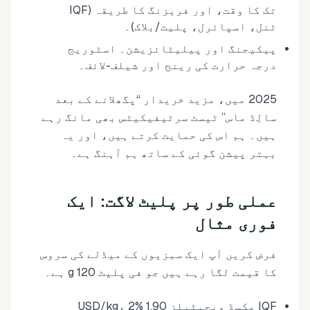
تک کا وقت، اور فریزنگ کا طریقہ (IQF
ٹنل، اسپائرل، پلیٹ/بلاک)۔
پیکیجنگ اور پیلیٹائزیشن۔ اسٹوریج
درجہ حرارت کی رینج اور شیلف-لائف۔
2025 میں، مزید خریدار ‘‘پگھلانے کے بعد
سالِڈ ماس’’ ٹیسٹ سرٹیفیکیٹس بھی مانگ رہے
ہیں۔ ہم اس کی حمایت کرتے ہیں، اور یہ
بہتر پیشن گوئی کے ساتھ ہم آہنگ ہے۔
عملی طور پر پلیٹ لاگت: ایک
فوری مثال
فرض کریں آپ ایک سبزیوں کے میڈلے کی سروس
کا قیمت لگا رہے ہیں جو فی پلیٹ 120 g ہے۔
IQF مکسڈ ویجیٹبلز 1.90 USD/kg، 2%