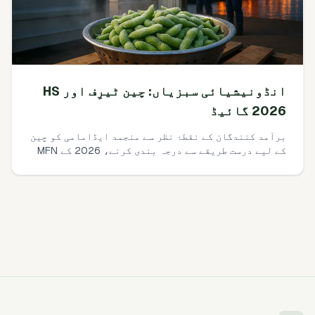
انڈونیشیائی سبزیاں: چین ٹیرِف اور HS
2026 گائیڈ
برآمد کنندگان کے نقطۂ نظر سے منجمد ایڈامامی کو چین
کے لیے درست طریقے سے درجہ بندی کرنے، 2026 کے MFN
بمقابلہ RCEP نرخوں کی تصدیق کرنے، ڈیوٹی + VAT کا
حساب لگانے، اور GACC تقاضوں کو بغیر حیرت کے کلیئر
کرنے کے لیے ایک عملی روڈ میپ۔