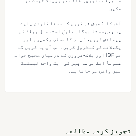
سے پہلے باورچی خانے میں ییلڈ ٹیسٹ کر
سکیں۔
آخرکار: فرض نہ کریں کہ سستا کارٹن پلیٹ
پر بھی سستا ہوگا۔ قابلِ استعمال ییلڈ کی
پیمائش کریں، لیبر کا حساب رکھیں، اور
پگھلانے کو کنٹرول کریں۔ جب آپ یہ کریں گے
تو IQF اور بلاک-فروزن کے درمیان صحیح جواب
عموماً ایک ہی سہ پہر کی ایک واحد ٹیسٹنگ
میں واضح ہو جاتا ہے۔
تجویز کردہ مطالعہ