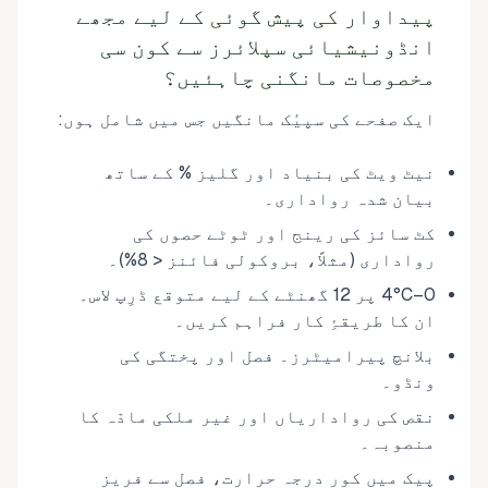
پیداوار کی پیش گوئی کے لیے مجھے
انڈونیشیائی سپلائرز سے کون سی
مخصوصات مانگنی چاہئیں؟
ایک صفحے کی سپیٔک مانگیں جس میں شامل ہوں:
نیٹ ویٹ کی بنیاد اور گلیز % کے ساتھ
بیان شدہ رواداری۔
کٹ سائز کی رینج اور ٹوٹے حصوں کی
رواداری (مثلاً، بروکولی فائنز < 8%)۔
0–4°C پر 12 گھنٹے کے لیے متوقع ڈرِپ لاس۔
ان کا طریقۂِ کار فراہم کریں۔
بلانچ پیرامیٹرز۔ فصل اور پختگی کی
ونڈو۔
نقص کی رواداریاں اور غیر ملکی مادّہ کا
منصوبہ۔
پیک میں کور درجہ حرارت، فصل سے فریز