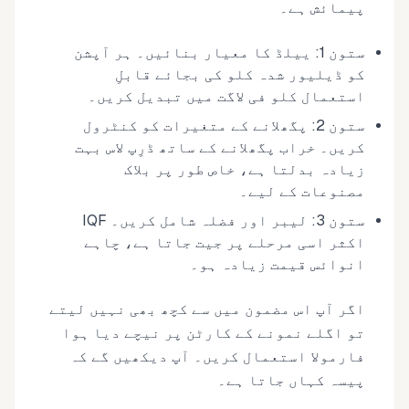
پیمائش ہے۔
ستون 1: ییلڈ کا معیار بنائیں۔ ہر آپشن
کو ڈیلیور شدہ کلو کی بجائے قابلِ
استعمال کلو فی لاگت میں تبدیل کریں۔
ستون 2: پگھلانے کے متغیرات کو کنٹرول
کریں۔ خراب پگھلانے کے ساتھ ڈرِپ لاس بہت
زیادہ بدلتا ہے، خاص طور پر بلاک
مصنوعات کے لیے۔
ستون 3: لیبر اور فضلہ شامل کریں۔ IQF
اکثر اسی مرحلے پر جیت جاتا ہے، چاہے
انوائس قیمت زیادہ ہو۔
اگر آپ اس مضمون میں سے کچھ بھی نہیں لیتے
تو اگلے نمونے کے کارٹن پر نیچے دیا ہوا
فارمولا استعمال کریں۔ آپ دیکھیں گے کہ
پیسہ کہاں جاتا ہے۔