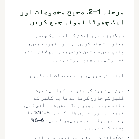
مرحلہ 1–2: صحیح مخصوصات اور
ایک چھوٹا نمونہ جمع کریں
سپلائرز سے ہر آپشن کے لیے ایک جیسی
معلومات طلب کریں۔ ہمارے تجربے میں،
پانچ میں سے تین کوٹس میں اہم لائن آئٹمز
فٹ نوٹس میں چھپے ہوتے ہیں۔
ابتدائی طور پر یہ مخصوصات طلب کریں:
عین نیٹ ویٹ کی بنیاد۔ کیا نیٹ ویٹ
گلیز کو خارج کرتا ہے یا یہ گلیز کے
ساتھ مجموعی وزن ہے؟ اعلان شدہ آئس گلیز
فیصد اور رواداری طلب کریں۔ 5–10% عام
ہے۔ ہم زیادہ تر سبزیوں کے لیے 6–8%
پسند کرتے ہیں۔
کٹ/سائز کی رینج اور ٹوچرنس برائے