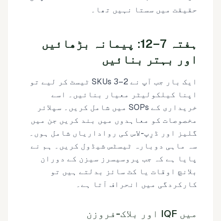
حقیقت میں سستا نہیں تھا۔
ہفتہ 7–12: پیمانہ بڑھائیں
اور بہتر بنائیں
ایک بار جب آپ نے 2–3 SKUs ٹیسٹ کر لیے تو
اپنا کیلکولیٹر معیار بنائیں۔ اسے
خریداری کے SOPs میں شامل کریں۔ سپلائر
مخصوصات کو معاہدوں میں بند کریں جن میں
گلیز اور ڈرِپ-لاس کی رواداریاں شامل ہوں۔
سہ ماہی دوبارہ ٹیسٹس شیڈول کریں۔ ہم نے
پایا ہے کہ جب پروسیسرز سیزن کے دوران
بلانچ اوقات یا کٹ سائز بدلتے ہیں تو
کارکردگی میں انحراف آتا ہے۔
میں IQF اور بلاک-فروزن