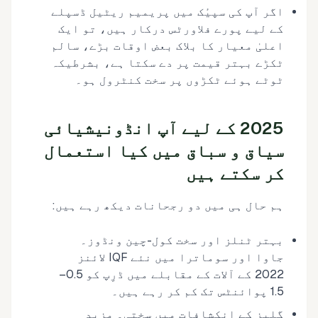
اگر آپ کی سپیٔک میں پریمیم ریٹیل ڈسپلے
کے لیے پورے فلاورٹس درکار ہیں، تو ایک
اعلیٰ معیار کا بلاک بعض اوقات بڑے، سالم
ٹکڑے بہتر قیمت پر دے سکتا ہے، بشرطیکہ
ٹوٹے ہوئے ٹکڑوں پر سخت کنٹرول ہو۔
2025 کے لیے آپ انڈونیشیائی
سیاق و سباق میں کیا استعمال
کر سکتے ہیں
ہم حال ہی میں دو رجحانات دیکھ رہے ہیں:
بہتر ٹنلز اور سخت کول-چین ونڈوز۔
جاوا اور سوماترا میں نئے IQF لائنز
2022 کے آلات کے مقابلے میں ڈرِپ کو 0.5–
1.5 پوائنٹس تک کم کر رہے ہیں۔
گلیز کے انکشافات میں سختی۔ مزید