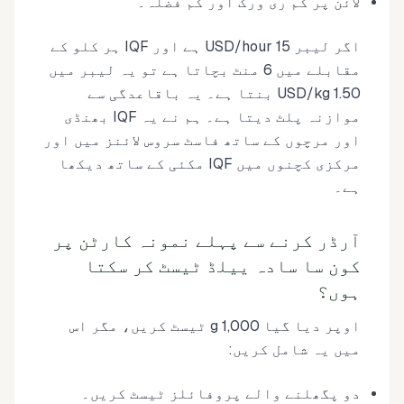
لائن پر کم ری ورک اور کم فضلہ۔
اگر لیبر 15 USD/hour ہے اور IQF ہر کلو کے
مقابلے میں 6 منٹ بچاتا ہے تو یہ لیبر میں
1.50 USD/kg بنتا ہے۔ یہ باقاعدگی سے
موازنہ پلٹ دیتا ہے۔ ہم نے یہ IQF بھنڈی
اور مرچوں کے ساتھ فاسٹ سروس لائنز میں اور
مرکزی کچنوں میں IQF مکئی کے ساتھ دیکھا
ہے۔
آرڈر کرنے سے پہلے نمونہ کارٹن پر
کون سا سادہ ییلڈ ٹیسٹ کر سکتا
ہوں؟
اوپر دیا گیا 1,000 g ٹیسٹ کریں، مگر اس
میں یہ شامل کریں:
دو پگھلنے والے پروفائلز ٹیسٹ کریں۔