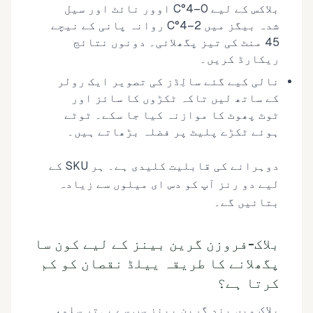
بلاکس کے لیے 0–4°C اوور نائٹ اور سیل
شدہ بیگز میں 2–4°C روانہ پانی کے نیچے
45 منٹ کی تیز پگھلائی۔ دونوں نتائج
ریکارڈ کریں۔
نالی کیے گئے سالِڈز کی تصویر ایک رولر
کے ساتھ لیں تاکہ ٹکڑوں کا سائز اور
ٹوٹ پھوٹ کا موازنہ کیا جا سکے۔ ٹوٹے
ہوئے ٹکڑے پلیٹ پر فضلہ بڑھاتے ہیں۔
دوہرانے کی قابلیت کلیدی ہے۔ ہر SKU کے
لیے دو رنز آپ کو دس ای میلوں سے زیادہ
بتائیں گے۔
بلاک-فروزن گرین بینز کے لیے کون سا
پگھلانے کا طریقہ ییلڈ نقصان کو کم
کرتا ہے؟
بلاک میں بند گرین بینز سب سے بہتر سلو،