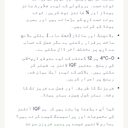
ٹوٹے حصے۔ بروکولی کے لیے، فلاورٹ سائز
بینڈز اور % فائنز نوٹ کریں۔ ٹوٹے
ہوئے حصے ڈرِپ کو بڑھاتے ہیں اور بصری
ییلڈ کم کرتے ہیں۔
بلانچنگ اور سالِڈز (خشک مادہ). ہلکی بلانچ
ساخت برقرار رکھتی ہے مگر فصل کے حساب
سے ڈرِپ پر مختلف اثر ڈال سکتی ہے۔
0–4°C پر 12 گھنٹے کے لیے متوقع ڈرِپ-لاس
کی رینج۔ معتبر IQF لائنز یہ شیئر کر
سکتی ہیں۔ بلاکس کے لیے، ایک بیان شدہ
رینج پر اصرار کریں۔
فریزنگ کا طریقہ اور فصل سے فریز تک کا
وقت۔ بہتر کول چین، بہتر ییلڈ۔
کیا آپ دیکھنا چاہتے ہیں کہ ہم IQF آئٹمز
کی مخصوصات اور پراسیسنگ کیسے کرتے ہیں؟
ہماری لائنیں جیسے
پریمیم فروزن سوئٹ