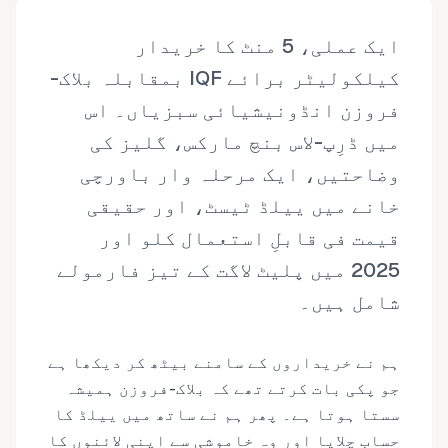
ایک عملی، 5 منٹ کا خریدار
کیلکولیٹر برائے IQF بمقابلہ بلاک-
فروزن انڈونیشیائی سبزیاں۔ اس
میں ڈرِپ-لاس بنچ مارکس، گلیز کی
وضاحتیں، ایک مرحلہ وار باورچی
خانے میں ییلڈ ٹیسٹ، اور حقیقی
قیمت فی قابلِ استعمال کلو اور
2025 میں پلیٹ لاگت کے تیز فارمولے
شامل ہیں۔
ہم نے خریداروں کے سامنے بیٹھ کر دیکھا ہے
جو پکی بات کرتے تھے کہ بلاک-فروزن ہمیشہ
سستا ہوتا ہے۔ پھر ہم نے ساتھ میں ییلڈ کا
حساب چلایا اور وہ خاموشی سے اپنی لائنوں کا