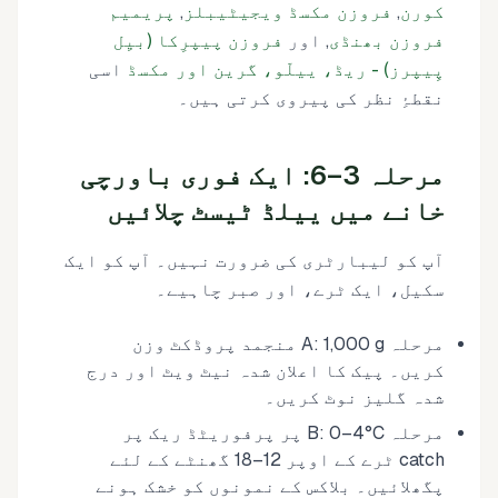
کورن
,
فروزن مکسڈ ویجیٹیبلز
,
پریمیم
فروزن بھنڈی
, اور
فروزن پیپرِکا (بیِل
پِیپرز) - ریڈ، ییلّو، گرین اور مکسڈ
اسی
نقطۂِ نظر کی پیروی کرتی ہیں۔
مرحلہ 3–6: ایک فوری باورچی
خانے میں ییلڈ ٹیسٹ چلائیں
آپ کو لیبارٹری کی ضرورت نہیں۔ آپ کو ایک
سکیل، ایک ٹرے، اور صبر چاہیے۔
مرحلہ A: 1,000 g منجمد پروڈکٹ وزن
کریں۔ پیک کا اعلان شدہ نیٹ ویٹ اور درج
شدہ گلیز نوٹ کریں۔
مرحلہ B: 0–4°C پر پرفوریٹڈ ریک پر
catch ٹرے کے اوپر 12–18 گھنٹے کے لئے
پگھلائیں۔ بلاکس کے نمونوں کو خشک ہونے