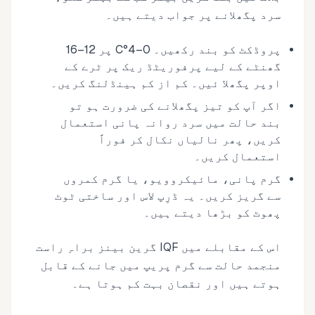
سرد پگھلانے پر جواب دیتے ہیں۔
پروڈکٹ کو بند رکھیں۔ 0–4°C پر 12–16
گھنٹے کے لیے پرفوریٹڈ ریک پر ٹرے کے
اوپر پگھلا ئیں۔ کم از کم ہینڈلنگ کریں۔
اگر آپ کو تیز پگھلانے کی ضرورت ہو تو
بند حالت میں سرد روانہ پانی استعمال
کریں، پھر نالیاں نکال کر فوراً
استعمال کریں۔
گرم پانی، مائیکروویو، یا گرم کمروں
سے گریز کریں۔ یہ ڈرِپ لاس اور ساختی ٹوٹ
پھوٹ کو بڑھا دیتے ہیں۔
اس کے مقابلے میں IQF گرین بینز براہِ راست
منجمد حالت سے گرم پریپ میں جانے کے قابل
ہوتے ہیں اور نقصان بہت کم ہوتا ہے۔