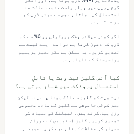
پگھلانے پر 1–4% ڈرِپ ہوتا ہے، اور اکثر
گرم پریپ میں براہِ راست منجمد حالت سے
استعمال کیا جاتا ہے جس سے مرئی ڈرِپ کم
ہو جاتا ہے۔
اگر کوئی سپلائر بلاک بروکولی پر 6% سے کم
ڈرِپ کا دعویٰ کرتا ہے تو اسے اپنے ٹیسٹ سے
تصدیق کریں۔ یہ ممکن ہے مگر بغیر پریمیم
پراسیسنگ کے نایاب ہے۔
کیا آئس گلیز نیٹ ویٹ یا قابلِ
استعمال پروڈکٹ میں شمار ہوتی ہے؟
نیٹ ویٹ کو گلیز سے الگ ہونا چاہیے۔ لیکن
بعض کوٹس خاموشی سے گلیز کے ساتھ مجموعی
وزن پیش کرتے ہیں۔ لیبلنگ کی بنیاد کی
تصدیق کریں۔ گلیز اسٹوریج کے دوران
معیار کی حفاظت کرتا ہے، مگر یہ خوردنی