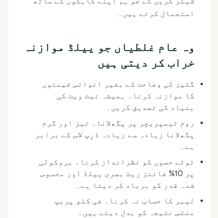
شیئر کریں گے جو ہم اپنے گاہکوں کے ساتھ
استعمال کرتے ہیں۔
وہ عام غلطیاں جو ییلڈ موازنہ
خراب کر دیتی ہیں
گلیز کی وضاحت کے بغیر انوائس قیمتوں
کا موازنہ کرنا۔ ہمیشہ نیٹ ویٹ کی
بنیاد کی تصدیق کریں۔
روم ٹیمپریچر پر پگھلانا۔ تیز اور گرم
پگھلانا زیادہ سے زیادہ ڈرِپ لاس کے برابر
ہے۔
ٹوٹے حصوں کو نظرانداز کرنا۔ بروکولی
پر 10% فائنز ریٹ بصری ییلڈ اور محسوس
شدہ قدر کو برباد کر دیتا ہے۔
لیبر کا حساب نہ کرنا۔ فی کلو پریپ
منٹس نتیجہ کو بدل دیتے ہیں۔