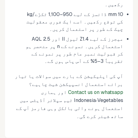
رکھیں۔
10 mm ڈائسز کے لیے 950–1,100 ٹکڑے/kg
کی توقع رکھیں۔ اسے ایک فوری معقولیت
چیک کے طور پر استعمال کریں۔
میجرز کے لیے Z1.4 لیول II اور AQL 2.5
استعمال کریں۔ نمونے کے n پر منحصر ہو
کر قبولیت نمبر عام طور پر نمونے کے
تقریباً 3–5% کے آس پاس ہوں گے۔
آپ کی اپلیکیشن کے بارے میں سوالات یا تیار
برائے استعمال انسپیکشن شیٹ چاہیے؟
Contact us on whatsapp
اور ہماری
Indonesia‑Vegetables ٹیم سپلائر آڈیٹس میں
استعمال ہونے والی بالکل وہی فارمز آپ کے
ساتھ شیئر کرے گی۔