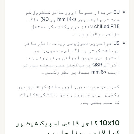
EU خریدار عموماً اوور سائز کنٹرول کو
سخت تر چاہتے ہیں (>14 mm پر 0%) تاکہ
chilled RTE لائنز میں پکانے کی مستقل
مزاجی برقرار رہے۔
US فوڈ سروس تھوڑی سی زیادہ انڈر سائز
برداشت کرتی ہے اگر اس سے سوپس اور
اسٹوز میں سپون ایبلٹی بہتر ہوتی ہے۔
اگر آپ QSR پریپ کچنز میں بیچتے ہیں تو
اپنے <8 mm بینڈ پر نظر رکھیں۔
کسی بھی صورت میں، اوور سائز کو قابو میں
رکھیں۔ یہی وہ چیز ہے جو بائٹ کی شکایات
کا سبب بنتی ہے۔
10x10 گاجر ڈائس اسپیک شیٹ پر
کیا لازمی ہونا چاہیے