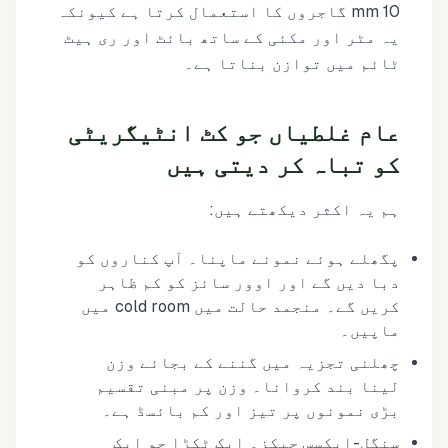
10 mm گاجروں کا استعمال کرتا ہے کیونکہ
یہ مٹر اور مکئی کے ساتھ بائٹ اور ری ہیٹ
ٹائم میں توازن بناتا ہے۔
عام غلطیاں جو کٹ انٹیگریٹی
کو تباہ کر دیتی ہیں
ہم یہ اکثر دیکھتے ہیں:
پگھلے ہوئے نمونے ماپنا۔ آپ کناروں کو
دبا دیں گے اور اوور سائز کو کم ظاہر
کریں گے۔ منجمد حالت میں cold room میں
ماپیں۔
چھلنی تجزیہ میں گننے کے بجائے وزن
لینا بند کروانا۔ وزن پر مبنی تقسیم
بڑی نمونوں پر تیز اور کم بائسڈ ہے۔
سنگل-ایکسِس چیکز۔ ایک ٹکڑا جو ایک