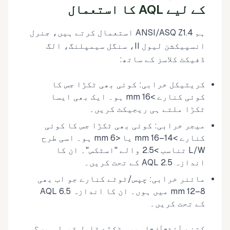
کے لیے AQL کا استعمال
ہم ANSI/ASQ Z1.4 استعمال کرتے ہیں، جنرل
انسپیکشن لیول II، سنگل سیمپلنگ، الگ
ڈفیکٹ کلاسز کے ساتھ:
کریٹیکل خرابی: کوئی بھی ٹکڑا جس کا
کوئی کنارے >16 mm ہو۔ ایک بھی ایسا
ٹکڑا ملتے ہی ریجیکٹ کریں۔
میجر خرابی: کوئی بھی ٹکڑا جس کا کوئی
کنارے >14–16 mm یا <6 mm ہو۔ اسی طرح
L/W تناسب >2.5 والے "اسٹکس"۔ ان کا
اندازہ AQL 2.5 کے تحت کریں۔
مائنر خرابی: چپس/ٹوٹے کنارے جو اب بھی
8–12 mm میں ہوں۔ ان کا اندازہ AQL 6.5
کے تحت کریں۔
کتنے آؤٹ-آف-اسپیس ٹکڑے قابلِ قبول ہیں؟