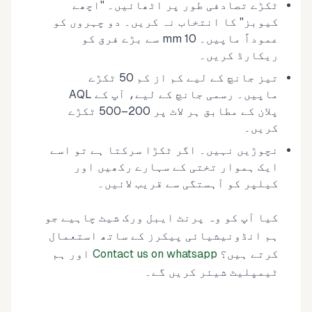
ٹکڑے تصادفی طور پر اٹھائیں۔ "اچھے
کیوبز" کا انتخاب نہ کریں۔ دو چہروں کو
عموداً ماپیں۔ 10 mm سے بڑے فرق کو
ریکارڈ کریں۔
تیز جانچ کے لیے کم از کم 50 ٹکڑے
ماپیں۔ رسمی جانچ کے لیے، آپ کے AQL
پلان کے مطابق ہر لاٹ پر 200–500 ٹکڑے
کریں۔
نچوڑیں نہیں۔ اگر ٹکڑا سرکتا ہے تو اسے
ایک ہموار تختی کے سہارے رکھیں اور
کیلپر کو آہستگی سے قریب لائیں۔
کیا آپ کو وہ پرنٹ ایبل ورک شیٹ چاہیے جو
ہم انڈونیشیائی پیکرز کے ساتھ استعمال
کرتے ہیں؟
Contact us on whatsapp
اور ہم
ٹیمپلیٹ شیئر کریں گے۔