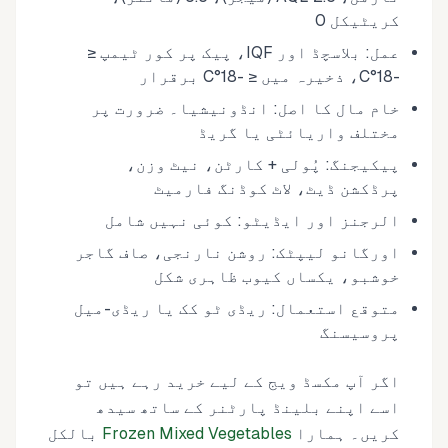
کریٹیکل 0
عمل: بلاسچڈ اور IQF، پیک پر کور ٹیمپ ≤
-18°C، ذخیرہ میں ≤ -18°C برقرار
خام مال کا اصل: انڈونیشیا۔ ضرورت پر
مختلف واریائٹی یا گریڈ
پیکیجنگ: پُولی + کارٹن، نیٹ وزن،
پرڈکشن ڈیٹ، لاٹ کوڈنگ فارمیٹ
الرجنز اور ایڈیٹو: کوئی نہیں شامل
اورگانو لیپٹک: روشن نارنجی، صاف گاجر
خوشبو، یکساں کیوب ظاہری شکل
متوقع استعمال: ریڈی ٹو کک یا ریڈی-میل
پروسیسنگ
اگر آپ مکسڈ ویج کے لیے خرید رہے ہیں تو
اسے اپنے بلینڈ پارٹنر کے ساتھ سیدھ
کریں۔ ہمارا
Frozen Mixed Vegetables
بالکل