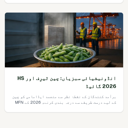
—بغیر تھروپٹ قربان کیے۔
انڈونیشیائی سبزیاں: چین ٹیرِف اور HS
2026 گائیڈ
برآمد کنندگان کے نقطۂ نظر سے منجمد ایڈامامی کو چین
کے لیے درست طریقے سے درجہ بندی کرنے، 2026 کے MFN
بمقابلہ RCEP نرخوں کی تصدیق کرنے، ڈیوٹی + VAT کا
حساب لگانے، اور GACC تقاضوں کو بغیر حیرت کے کلیئر
کرنے کے لیے ایک عملی روڈ میپ۔