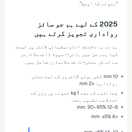
"نمونے کا اوسط"۔
2025 کے لیے ہم جو سائز
رواداری تجویز کرتے ہیں
ہم نے یہ مختلف انڈونیشیائی لائنز پر ٹیسٹ
کیا ہے، جن میں ہائی-اسپیڈ ڈائسنگ ڈرمز
سے لے کر ملٹی-نائف سلائیڈرز شامل ہیں۔
10 mm کٹی ہوئی گاجروں کے لیے عملی
رواداری: ±2 mm
چھانٹنے کے بعد 1 kg نمونے پر وزن کے
لحاظ سے تقسیم ہدف:
8–12 mm: 90–95%
<8 mm: ≤5%