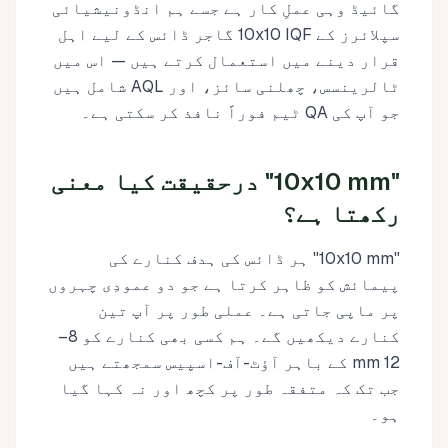
گائیڈ وہی عملِ کار ہے جسے ہم انڈونیشیائی
سپلائرز کے 10x10 IQF گاجر ڈائس کے لیے اہل
قرار دینے میں استعمال کرتے ہیں — اس میں
ٹالرینسس، چھلنی سائز، اور AQL شامل ہیں
جو آپ کی QA ٹیم فوراً نافذ کر سکتی ہے۔
"10x10 mm" درحقیقت کیا معنی
رکھتا ہے؟
"10x10 mm" ہر ڈائس کی ہدف کنارے کی
پیمائش کو ظاہر کرتا ہے جو دو عمودِی چہروں
پر ماپی جاتی ہے۔ عملی طور پر آپ تین
کنارے دیکھیں گے۔ ہم کسی بھی کنارے کو 8–
12 mm کے باہر آؤٹ-آف-اسپیس سمجھتے ہیں
جب تک کہ متفقہ طور پر کچھ اور نہ کہا گیا
ہو۔