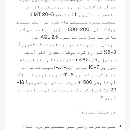
یہ آپ کے لاٹ سائز اور نمونے کے سائز پر
منحصر ہے۔ لیول II کے تحت، 5–20 MT کے
منجمد سبزی شپمنٹس عام طور پر ایٹریبیوٹ
چیک کے لیے 200–500 ٹکڑوں کے نمونوں کے
سائز سے میل کھاتے ہیں۔ AQL 2.5 پر،
قبولیت نمبر عام طور پر نمونے کے تقریباً
3–5% کے ارد گرد ہوگا۔ مثال: اگر آپ کا
سیمپل پلان n=200 ٹکڑے دیتا ہے تو آپ عام
طور پر 7–10 میجر آؤٹ-آف-اسپیس کے ساتھ
قبول کریں گے اور 8–11+ پر رد کریں گے۔ اگر
آپ کا پلان n=500 دیتا ہے تو آپ تقریباً 18–
22 تک قبول کر سکتے ہیں اور اس سے اوپر رد
کریں گے۔
دو عملی مشورے:
نمونے کو کارٹنز میں تقسیم کریں۔ تمام