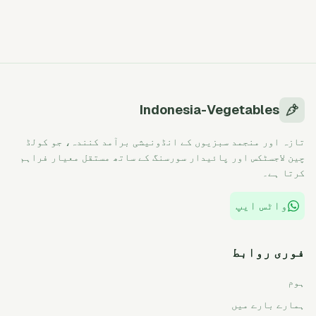
Indonesia-Vegetables
تازہ اور منجمد سبزیوں کے انڈونیشی برآمد کنندہ، جو کولڈ
چین لاجسٹکس اور پائیدار سورسنگ کے ساتھ مستقل معیار فراہم
کرتا ہے۔
واٹس ایپ
فوری روابط
ہوم
ہمارے بارے میں