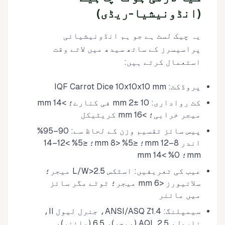
(انڈونیشیا-ریڈی)
یہ چیک لسٹ ہے جو ہم انڈونیشیائی
پراسیسرز کے ساتھ سیدھ میں لاتے وقت
استعمال کرتے ہیں:
پروڈکٹ: IQF Carrot Dice 10x10x10 mm
کٹ رواداری: 10 ±2 mm فی کنارے؛ >14 mm
میجر خرابی؛ >16 mm کریٹیکل
پیس سائز تقسیم وزن کے لحاظ سے: 90–95%
اندر 8–12 mm؛ ≤5% <8 mm؛ ≤5% >12–14
mm؛ 0% >14 mm
عیب کی تعریفیں: اسٹکس L/W>2.5 میجر؛
سلائیورز <6 mm میجر؛ ٹوٹے مگر سائز
میں مائنر
سیمپلنگ: ANSI/ASQ Z1.4، جنرل لیول II،
نارمل، AQL 2.5 (میجر)، 6.5 (مائنر)،