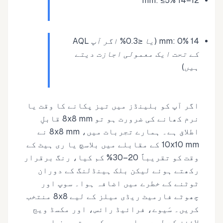
12–14 mm: ≤5%
14 mm: 0% (یا ≤0.3% اگر آپ AQL
کے تحت ایک معمولی اجازت دیتے
ہیں)
اگر آپ کو بلینڈز میں تیز پکانے کا وقت یا
نرم کھانے کی ضرورت ہو تو 8x8 mm قابلِ
اطلاق ہے۔ ہمارے تجربات میں، 8x8 mm نے
10x10 mm کے مقابلے میں بلاسچ یا ری ہیٹ کے
وقت کو تقریباً 20–30% کم کیا، رنگ برقرار
رکھتے ہوئے لیکن بلک ہینڈلنگ کے دوران
ٹوٹنے کے خطرے میں اضافہ ہوا۔ سوپ اور
چھوٹے فارمیٹ ریڈی میلز کے لیے 8x8 منتخب
کریں۔ سَیوے، فرائیڈ رائس، اور مکسڈ ویج
لائنز کے لیے جہاں بصری کیوب تعریف اہم ہو،