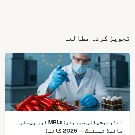
تجویز کردہ مطالعہ
انڈونیشیائی سبزیاں: MRLs اور پیسٹی
سائیڈ ٹیسٹنگ — 2026 گائیڈ