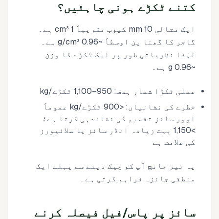
کتنے ٹکڑے ہونی چاہئیں؟
ایک مثالی 10 mm کیوب تقریباً 1 cm³ ہے۔
گاجر کا گھنا پن اوسطاً ~0.96 g/cm³ ہے۔
لہٰذا نظریاتی طور پر ایک ٹکڑے کا وزن
~0.96 g ہے۔
عملی ٹکڑا شمار ہدف: 950–1,100 ٹکڑے/kg
خطرے کی نشانیاں: <900 ٹکڑے/kg عموماً
اوور سائز تقسیم کی نشاندہی کرتا ہے؛
>1,150 بہت زیادہ انڈر سائز یا سلائیورز
کی علامت ہے
یہ تیز جانچ آپ کو چیک دینے سے پہلے ایک
منطقی جائزہ فراہم کرتی ہے۔
سائز پر پاس/فیل فیصلہ کرنے