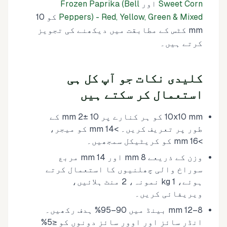
Sweet Corn
اور
Frozen Paprika (Bell
Peppers) - Red, Yellow, Green & Mixed
کو 10
mm کٹس کے مطابقت میں دیکھنے کی تجویز
کرتے ہیں۔
کلیدی نکات جو آپ کل ہی
استعمال کر سکتے ہیں
10x10 mm کو ہر کنارے پر 10 ±2 mm کے
طور پر تعریف کریں۔ >14 mm کو میجر،
>16 mm کو کریٹیکل سمجھیں۔
وزن کے ذریعے 8 mm اور 14 mm مربع
سوراخ والی چھلنیوں کا استعمال کرتے
ہوئے، 1 kg نمونہ، 2 منٹ ہلائیں،
ویریفائی کریں۔
8–12 mm بینڈ میں 90–95% ہدف رکھیں۔
انڈر سائز اور اوور سائز دونوں کو ≤5%