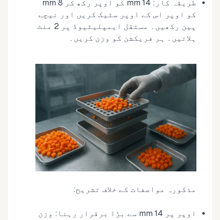
طریقہ کار: 14 mm کو اوپر رکھ کر 8 mm
کو اوپر اس کے اوپر سٹیک کریں اور نیچے
پین رکھیں۔ مستقل ایمپلیٹیوڈ پر 2 منٹ
ہلائیں۔ ہر فریکشن کو وزن کریں۔
مذکورہ مواصفات کے خلاف تشریح:
اوپر پر 14 mm سے بڑا برقرار رہنا: وزن