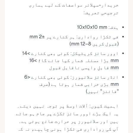
خریدار-سپلائر مواصفات کے لیے ہماری
ترجیحی تعریف:
ہدف: 10x10x10 mm
فی ٹکڑا رواداری: ہر کنارے پر ±2 mm
(قبول کریں 8–12 mm)
اوور سائز کریٹیکل: کوئی بھی کنارے >14
mm بڑا مسئلہ شمار کیا جائے گا؛ >16
mm قابلِ واپسی ناقابل قبول
انڈر سائز سلائیورز: کوئی بھی کنارے <6
mm بڑی خرابی شمار ہوتا ہے (صرف
"فائنز" نہیں)
اہمیت کیوں: آلات اوسط پر توجہ نہیں دیتے۔
یہ ایک بڑے اوور سائز ٹکڑے پر جام ہو جاتے
ہیں اور سلائیورز پر حرارت ضائع ہوتی ہے۔
آپ کی رواداری فی ٹکڑا ہونی چاہیے، نہ کہ