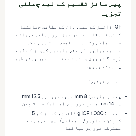
پیس سائز تقسیم کے لیے چھلنی
تجزیہ
IQF ڈائسز کے لیے، وزن کے مطابق چھانٹنا
گنتی کے مقابلے میں تیز اور زیادہ دہرائے
جانے والا ہوتا ہے۔ دلچسپ بات یہ ہے کہ
مربع سوراخ والی پنچ پلیٹیں کیوبز کے لیے
بُرِجنگ کو وون وائر کے مقابلے میں بہتر طور
پر روکتی ہیں۔
ہماری ترتیب:
چھلنی پلیٹس: 8 mm مربع سوراخ، 12.5 mm
یا 14 mm مربع سوراخ، اور ایک سالڈ پین
نمونہ: 1,000 g IQF ڈائسز، کم از کم 5
کارٹن سے اوپر/درمیانی/نیچے تہوں سے
مشترکہ طور پر لیا گیا