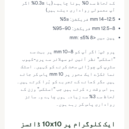
کے لحاظ سے 0% ہونا چاہیے (یا ≤0.3% اگر
آپ معمولی رواداری دیتے ہیں)
12.5–14 mm فریکشن: ≤5%
8–12.5 mm فریکشن: 90–95%
پین میں <8 mm: ≤5%
پرو ٹپ: اگر آپ کو 8–10 mm پر بہت سے
"اسٹکس" نظر آئیں تو سپلائر سے پری-کیوب
سٹرِپ کی چوڑائی سخت کرنے کو کہیں۔ اسٹک
نما ٹکڑے ایک محور پر 10 mm پاس کر جاتے
ہیں مگر کھانے کے تجربے کو بُرا کرتے ہیں۔
ہم اس وقت رد کرتے ہیں جب "اسٹکس" وزن کے
لحاظ سے 3% سے زیادہ ہوں چاہے وہ سائز
رواداری پاس کر رہے ہوں۔
ایک کلوگرام پر 10x10 ڈائسز