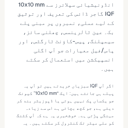
انڈونیشیائی سپلائرز سے 10x10 mm
IQF گاجر ڈائس کی تعریف اور توثیق
کے لیے عملی، نمبروں پر مبنی پلے
بک۔ عین ٹالرینسس، چھلنی سائز،
سیمپلنگ، پیس-کاؤنٹ ٹارگٹس، اور
پاس/فیل معیارات جو آپ اگلی
انسپیکشن میں استعمال کر سکتے
ہیں۔
اگر آپ IQF سبزیاں خریدتے ہیں تو آپ یہ
پہلے ہی جانتے ہیں: ایک “10x10 mm” کیونک
جو یکساں پک نہیں ہوتی یا ڈپوزیٹر بند کر
دیتی ہے، جو کچھ بچاتی ہے اس سے زیادہ
مہنگی پڑتی ہے۔ خوشخبری یہ ہے کہ آپ کٹنگ
کو ملی میٹر تک کنٹرول کر سکتے ہیں۔ یہ