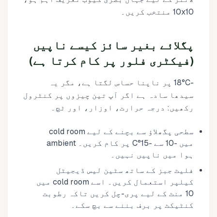
10x10 منتخب کریں۔
پگلائے بغیر سائز کیسے ناپیں
(فیکٹری فلور پر کام کرتا ہے)
-18°C پر ناپنا حساس لگتا ہے، مگر یہ
سیدھا سادہ ہے اگر آپ تین چیزوں پر کنٹرول
رکھیں: درجہ حرارت، اوزار، اور ٹچ۔
سطحی پگھلاؤ سے بچنے کے لیے cold room
میں -10 سے -15°C پر کام کریں۔ ambient
ہوا میں ناپیں نہیں۔
فلیٹ جبز کے ساتھ سٹین لیس ڈیجیٹل
کیلپر استعمال کریں۔ اسے cold room میں
10 منٹ کے لیے پری-چل کریں تاکہ رطوبت
کنٹیکٹ پر برف بننے سے بچ سکے۔