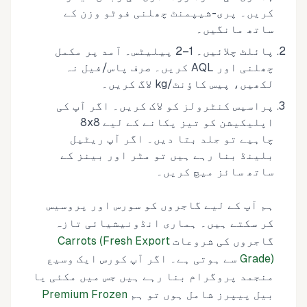
کریں۔ پری-شیپمنٹ چھلنی فوٹو وزن کے
ساتھ مانگیں۔
پائلٹ چلائیں۔ 1–2 پیلیٹس۔ آمد پر مکمل
چھلنی اور AQL کریں۔ صرف پاس/فیل نہ
لکھیں، پیس کاؤنٹ/kg لاگ کریں۔
پراسیس کنٹرولز کو لاک کریں۔ اگر آپ کی
اپلیکیشن کو تیز پکانے کے لیے 8x8
چاہیے تو جلد بتا دیں۔ اگر آپ ریٹیل
بلینڈ بنا رہے ہیں تو مٹر اور بینز کے
ساتھ سائز میچ کریں۔
ہم آپ کے لیے گاجروں کو سورس اور پروسیس
کر سکتے ہیں۔ ہماری انڈونیشیائی تازہ
گاجروں کی شروعات
Carrots (Fresh Export
Grade)
سے ہوتی ہے۔ اگر آپ کورس ایک وسیع
منجمد پروگرام بنا رہے ہیں جس میں مکئی یا
بیل پیپرز شامل ہوں تو ہم
Premium Frozen