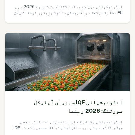
انڈونیشیائی مرچ کے برآمد کنندگان کے لیے 2026 میں
EU مطابقت رکھنے والا پیسٹی سائیڈ رزِیڈیو ٹیسٹنگ پلان
بنانے کا ایک عملی، رسک-بیسڈ خاکہ۔ کیا ٹیسٹ کریں،
کتنی کم سطح تک جائیں، کتنے سیمپلز، کون سی لیبز،
لاگت کیا ہوتی ہے، اور EU خریدار مخصوصاً کون سے
دستاویزات توقع کرتے ہیں۔
انڈونیشیائی IQF سبزیاں آپٹیکل
سورٹنگ: 2026 رہنما
انڈونیشیائی پلانٹس کے لیے باعمل رہنما تاکہ سطحی
برف، کنڈینسیشن اور سنگولیشن کو قابو میں رکھ کر IQF
آپٹیکل سورتَر کے false rejects کو 3% سے نیچے لایا جائے