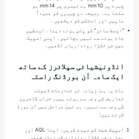
چہرے پر 10 mm ہے تیسری پر 14 mm ہو
سکتا ہے۔ ہمیشہ دو چہروں کو عموداً
ماپیں اور اسٹکس کو دیکھیں۔
"اوسط سائز" کو پاس ہونے دینا۔ اوسطیں
جام ہونے سے نہیں بچاتیں۔ اپنی اسپیک
میں فی ٹکڑا رواداریاں لکھیں۔
انڈونیشیائی سپلائرز کے ساتھ
ایک سادہ آن بورڈنگ راستہ
بات یہ ہے: زیادہ تر تنازعات ڈھیلے
تعاریف کی وجہ سے ہوتے ہیں، خراب گاجروں
کی وجہ سے نہیں۔ ہم تین مراحل میں آن بورڈ
کرتے ہیں:
اسپیک شیٹ کو سیدھ کریں۔ اپنا AQL اور
ہماری فی ٹکڑا رواداری کی زبان شیئر