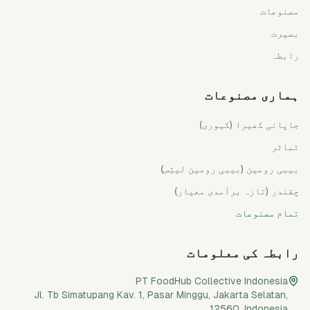
مصنوعات
بصیرت
رابطہ
ہماری مصنوعات
جاپانی کھیرا (کیوری)
ٹماٹر
بیبی رومین (بیبی رومین لیٹِس)
چقندر (تازہ برآمدی معیار)
تمام مصنوعات
رابطہ کی معلومات
PT FoodHub Collective Indonesia
Jl. Tb Simatupang Kav. 1, Pasar Minggu
,
Jakarta Selatan
,
12560
,
Indonesia