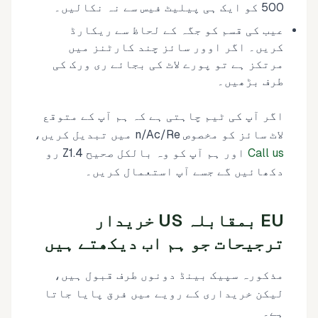
500 کو ایک ہی پیلیٹ فیس سے نہ نکالیں۔
عیب کی قسم کو جگہ کے لحاظ سے ریکارڈ
کریں۔ اگر اوور سائز چند کارٹنز میں
مرتکز ہے تو پورے لاٹ کی بجائے ری ورک کی
طرف بڑھیں۔
اگر آپ کی ٹیم چاہتی ہے کہ ہم آپ کے متوقع
لاٹ سائز کو مخصوص n/Ac/Re میں تبدیل کریں،
Call us
اور ہم آپ کو وہ بالکل صحیح Z1.4 رو
دکھائیں گے جسے آپ استعمال کریں۔
EU بمقابلہ US خریدار
ترجیحات جو ہم اب دیکھتے ہیں
مذکورہ سپیک بینڈ دونوں طرف قبول ہیں،
لیکن خریداری کے رویے میں فرق پایا جاتا
ہے۔